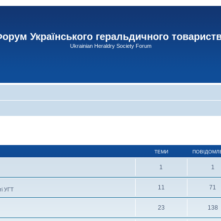
орум Українського геральдичного товарист
Ukrainian Heraldry Society Forum
ТЕМИ
ПОВІДОМЛ
1
1
11
71
ті УГТ
23
138