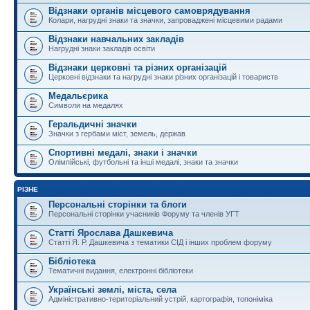
Відзнаки органів місцевого самоврядування
Колари, нагрудні знаки та значки, запроваджені місцевими радами
Відзнаки навчальних закладів
Нагрудні знаки закладів освіти
Відзнаки церковні та різних організацій
Церковні відзнаки та нагрудні знаки різних організацій і товариств
Медальєрика
Символи на медалях
Геральдичні значки
Значки з гербами міст, земель, держав
Спортивні медалі, знаки і значки
Олімпійські, футбольні та інші медалі, знаки та значки
РІЗНЕ
Персональні сторінки та блоги
Персональні сторінки учасників Форуму та членів УГТ
Статті Ярослава Дашкевича
Статті Я. Р. Дашкевича з тематики СІД і інших проблем форуму
Бібліотека
Тематичні видання, електронні бібліотеки
Українські землі, міста, села
Адміністративно-територіальний устрій, картографія, топоніміка