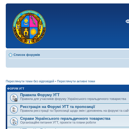
Ф
Список форумів
Переглянути теми без відповідей
•
Переглянути активні теми
ФОРУМ УГТ
Правила Форуму УГТ
Правила для учасників форуму Українського геральдичного товариства
Реєстрація на Форумі УГТ та пропозиції
Правила реєстрації та Пропозиції щодо змін і доповнень на форумі та сай
Справи Українського геральдичного товариства
Організаційні питання УГТ, проекти та плани роботи