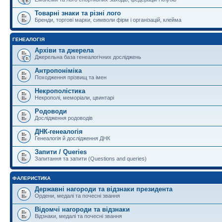
Товарні знаки та різні лого
Бренди, торгові марки, символи фірм і організацій, клейма
ГЕНЕАЛОГІЯ
Архіви та джерела
Джерельна база генеалогічних досліджень
Антропоніміка
Походження прізвищ та імен
Некрополістика
Некрополі, меморіали, цвинтарі
Родоводи
Дослідження родоводів
ДНК-генеалогія
Генеалогія й дослідження ДНК
Запити / Queries
Запитання та запити (Questions and queries)
ФАЛЕРИСТИКА
Державні нагороди та відзнаки президента
Ордени, медалі та почесні звання
Відомчі нагороди та відзнаки
Відзнаки, медалі та почесні звання