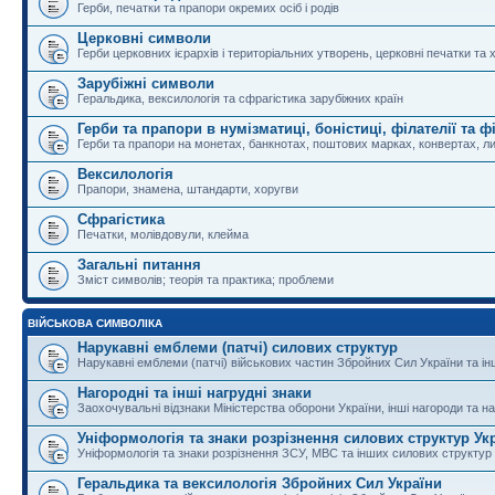
Герби, печатки та прапори окремих осіб і родів
Церковні символи
Герби церковних ієрархів і територіальних утворень, церковні печатки та 
Зарубіжні символи
Геральдика, вексилологія та сфрагістика зарубіжних країн
Герби та прапори в нумізматиці, боністиці, філателії та ф
Герби та прапори на монетах, банкнотах, поштових марках, конвертах, ли
Вексилологія
Прапори, знамена, штандарти, хоругви
Сфрагістика
Печатки, молівдовули, клейма
Загальні питання
Зміст символів; теорія та практика; проблеми
ВІЙСЬКОВА СИМВОЛІКА
Нарукавні емблеми (патчі) силових структур
Нарукавні емблеми (патчі) військових частин Збройних Сил України та і
Нагородні та інші нагрудні знаки
Заохочувальні відзнаки Міністерства оборони України, інші нагороди та на
Уніформологія та знаки розрізнення силових структур Ук
Уніформологія та знаки розрізнення ЗСУ, МВС та інших силових структур
Геральдика та вексилологія Збройних Сил України