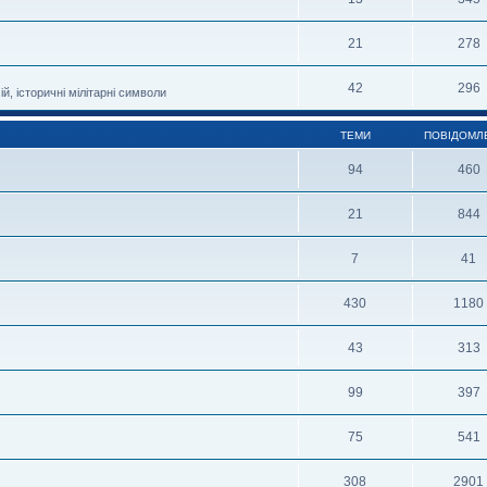
21
278
42
296
й, історичні мілітарні символи
ТЕМИ
ПОВІДОМЛ
94
460
21
844
7
41
430
1180
43
313
99
397
75
541
308
2901