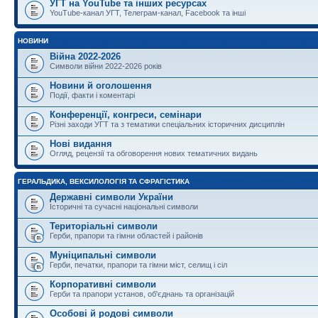
УГТ на YouTube та інших ресурсах
YouTube-канал УГТ, Телеграм-канал, Facebook та інші
НОВИНИ
Війна 2022-2026
Символи війни 2022-2026 років
Новини й оголошення
Події, факти і коментарі
Конференції, конгреси, семінари
Різні заходи УГТ та з тематики спеціальних історичних дисциплін
Нові видання
Огляд, рецензії та обговорення нових тематичних видань
ГЕРАЛЬДИКА, ВЕКСИЛОЛОГІЯ ТА СФРАГІСТИКА
Державні символи України
Історичні та сучасні національні символи
Територіальні символи
Герби, прапори та гімни областей і районів
Муніципальні символи
Герби, печатки, прапори та гімни міст, селищ і сіл
Корпоративні символи
Герби та прапори установ, об'єднань та організацій
Особові й родові символи