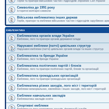
Герби та прапори військових частин і підрозділів Збройних Сил України
Символіка до 1991 року
Історичні мілітарні символи
Військова емблематика інших держав
Герби, прапори та емблеми військових частин і підрозділів зарубіжних армі
ЕМБЛЕМАТИКА
Емблематика органів влади України
Емблеми, лого та прапори органів державної влади
Нарукавні емблеми (патчі) цивільних структур
Нарукавні емблеми (патчі) цивільних органів влади та інших структур
Емблематика та бренди України
Емблеми, лого та бренди України
Емблематика політичних партій і блоків
Емблеми, лого та прапори політичних партій, блоків та організацій
Емблематика громадських організацій
Емблеми, лого та прапори громадських організацій
Емблематика різних заходів, лого міст і територій
Емблеми меморіальних, ювілейних і інших заходів, лого міст і територій
Емблеми навчальних закладів
Емблематика закладів освіти
Спортивні емблеми
Емблеми та лого спортивних заходів, федерацій і клубів