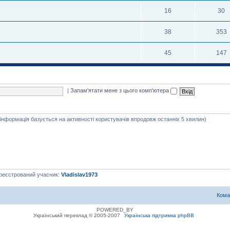
16
30
38
353
45
147
|
Запам'ятати мене з цього комп'ютера
я інформація базується на активності користувачів впродовж останніх 5 хвилин)
ареєстрований учасник:
Vladislav1973
Кома
POWERED_BY
Український переклад © 2005-2007
Українська підтримка phpBB