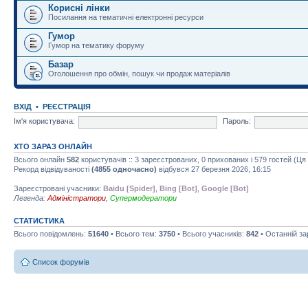
Корисні лінки
Посилання на тематичні електронні ресурси
Гумор
Гумор на тематику форуму
Базар
Оголошення про обмін, пошук чи продаж матеріалів
ВХІД
•
РЕЄСТРАЦІЯ
Ім'я користувача:
Пароль:
ХТО ЗАРАЗ ОНЛАЙН
Всього онлайн
582
користувачів :: 3 зареєстрованих, 0 прихованих і 579 гостей (Ц
Рекорд відвідуваності
(4855 одночасно)
відбувся 27 березня 2026, 16:15
Зареєстровані учасники:
Baidu [Spider]
,
Bing [Bot]
,
Google [Bot]
Легенда:
Адміністратори
,
Супермодератори
СТАТИСТИКА
Всього повідомлень:
51640
• Всього тем:
3750
• Всього учасників:
842
• Останній з
Список форумів