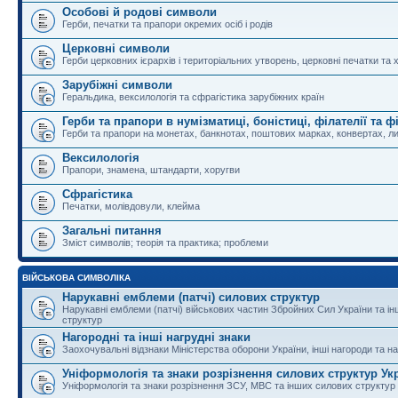
Особові й родові символи
Герби, печатки та прапори окремих осіб і родів
Церковні символи
Герби церковних ієрархів і територіальних утворень, церковні печатки та 
Зарубіжні символи
Геральдика, вексилологія та сфрагістика зарубіжних країн
Герби та прапори в нумізматиці, боністиці, філателії та ф
Герби та прапори на монетах, банкнотах, поштових марках, конвертах, ли
Вексилологія
Прапори, знамена, штандарти, хоругви
Сфрагістика
Печатки, молівдовули, клейма
Загальні питання
Зміст символів; теорія та практика; проблеми
ВІЙСЬКОВА СИМВОЛІКА
Нарукавні емблеми (патчі) силових структур
Нарукавні емблеми (патчі) військових частин Збройних Сил України та і
структур
Нагородні та інші нагрудні знаки
Заохочувальні відзнаки Міністерства оборони України, інші нагороди та на
Уніформологія та знаки розрізнення силових структур Ук
Уніформологія та знаки розрізнення ЗСУ, МВС та інших силових структур