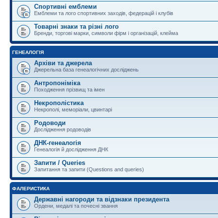
Спортивні емблеми
Емблеми та лого спортивних заходів, федерацій і клубів
Товарні знаки та різні лого
Бренди, торгові марки, символи фірм і організацій, клейма
ГЕНЕАЛОГІЯ
Архіви та джерела
Джерельна база генеалогічних досліджень
Антропоніміка
Походження прізвищ та імен
Некрополістика
Некрополі, меморіали, цвинтарі
Родоводи
Дослідження родоводів
ДНК-генеалогія
Генеалогія й дослідження ДНК
Запити / Queries
Запитання та запити (Questions and queries)
ФАЛЕРИСТИКА
Державні нагороди та відзнаки президента
Ордени, медалі та почесні звання