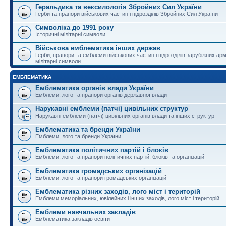
Геральдика та вексилологія Збройних Сил України
Герби та прапори військових частин і підрозділів Збройних Сил України
Символіка до 1991 року
Історичні мілітарні символи
Військова емблематика інших держав
Герби, прапори та емблеми військових частин і підрозділів зарубіжних армі
мілітарні символи
ЕМБЛЕМАТИКА
Емблематика органів влади України
Емблеми, лого та прапори органів державної влади
Нарукавні емблеми (патчі) цивільних структур
Нарукавні емблеми (патчі) цивільних органів влади та інших структур
Емблематика та бренди України
Емблеми, лого та бренди України
Емблематика політичних партій і блоків
Емблеми, лого та прапори політичних партій, блоків та організацій
Емблематика громадських організацій
Емблеми, лого та прапори громадських організацій
Емблематика різних заходів, лого міст і територій
Емблеми меморіальних, ювілейних і інших заходів, лого міст і територій
Емблеми навчальних закладів
Емблематика закладів освіти