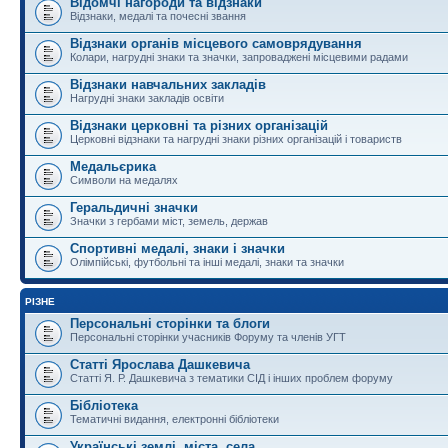
Відомчі нагороди та відзнаки
Відзнаки, медалі та почесні звання
Відзнаки органів місцевого самоврядування
Колари, нагрудні знаки та значки, запроваджені місцевими радами
Відзнаки навчальних закладів
Нагрудні знаки закладів освіти
Відзнаки церковні та різних організацій
Церковні відзнаки та нагрудні знаки різних організацій і товариств
Медальєрика
Символи на медалях
Геральдичні значки
Значки з гербами міст, земель, держав
Спортивні медалі, знаки і значки
Олімпійські, футбольні та інші медалі, знаки та значки
РІЗНЕ
Персональні сторінки та блоги
Персональні сторінки учасників Форуму та членів УГТ
Статті Ярослава Дашкевича
Статті Я. Р. Дашкевича з тематики СІД і інших проблем форуму
Бібліотека
Тематичні видання, електронні бібліотеки
Українські землі, міста, села