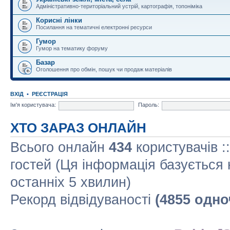
Адміністративно-територіальний устрій, картографія, топоніміка
Корисні лінки
Посилання на тематичні електронні ресурси
Гумор
Гумор на тематику форуму
Базар
Оголошення про обмін, пошук чи продаж матеріалів
ВХІД
•
РЕЄСТРАЦІЯ
Ім'я користувача:
Пароль:
ХТО ЗАРАЗ ОНЛАЙН
Всього онлайн
434
користувачів :
гостей (Ця інформація базується 
останніх 5 хвилин)
Рекорд відвідуваності
(4855 одно