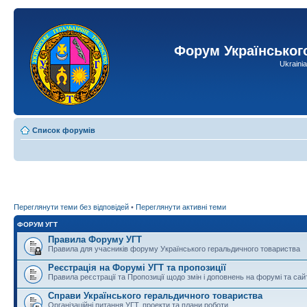
Форум Українськог
Ukraini
Список форумів
Переглянути теми без відповідей
•
Переглянути активні теми
ФОРУМ УГТ
Правила Форуму УГТ
Правила для учасників форуму Українського геральдичного товариства
Реєстрація на Форумі УГТ та пропозиції
Правила реєстрації та Пропозиції щодо змін і доповнень на форумі та сай
Справи Українського геральдичного товариства
Організаційні питання УГТ, проекти та плани роботи