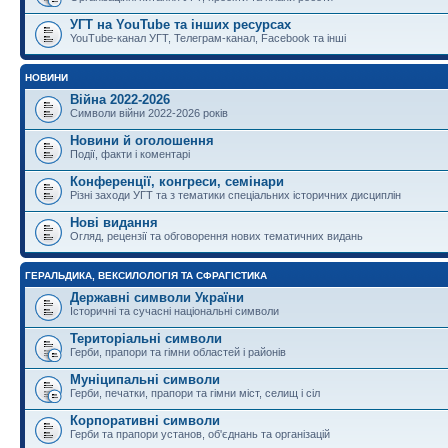
УГТ на YouTube та інших ресурсах
YouTube-канал УГТ, Телеграм-канал, Facebook та інші
НОВИНИ
Війна 2022-2026
Символи війни 2022-2026 років
Новини й оголошення
Події, факти і коментарі
Конференції, конгреси, семінари
Різні заходи УГТ та з тематики спеціальних історичних дисциплін
Нові видання
Огляд, рецензії та обговорення нових тематичних видань
ГЕРАЛЬДИКА, ВЕКСИЛОЛОГІЯ ТА СФРАГІСТИКА
Державні символи України
Історичні та сучасні національні символи
Територіальні символи
Герби, прапори та гімни областей і районів
Муніципальні символи
Герби, печатки, прапори та гімни міст, селищ і сіл
Корпоративні символи
Герби та прапори установ, об'єднань та організацій