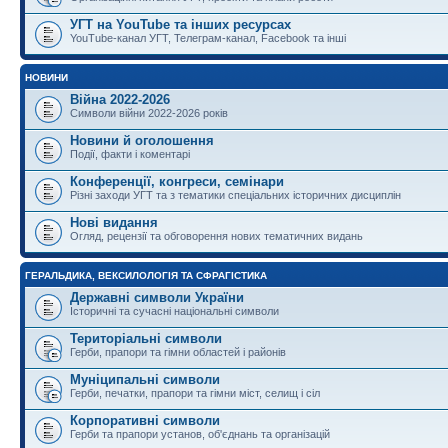
УГТ на YouTube та інших ресурсах
YouTube-канал УГТ, Телеграм-канал, Facebook та інші
НОВИНИ
Війна 2022-2026
Символи війни 2022-2026 років
Новини й оголошення
Події, факти і коментарі
Конференції, конгреси, семінари
Різні заходи УГТ та з тематики спеціальних історичних дисциплін
Нові видання
Огляд, рецензії та обговорення нових тематичних видань
ГЕРАЛЬДИКА, ВЕКСИЛОЛОГІЯ ТА СФРАГІСТИКА
Державні символи України
Історичні та сучасні національні символи
Територіальні символи
Герби, прапори та гімни областей і районів
Муніципальні символи
Герби, печатки, прапори та гімни міст, селищ і сіл
Корпоративні символи
Герби та прапори установ, об'єднань та організацій