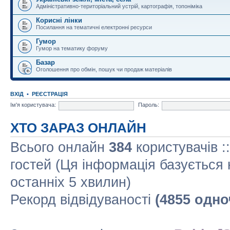
Адміністративно-територіальний устрій, картографія, топоніміка
Корисні лінки
Посилання на тематичні електронні ресурси
Гумор
Гумор на тематику форуму
Базар
Оголошення про обмін, пошук чи продаж матеріалів
ВХІД
•
РЕЄСТРАЦІЯ
Ім'я користувача:
Пароль:
ХТО ЗАРАЗ ОНЛАЙН
Всього онлайн
384
користувачів :
гостей (Ця інформація базується 
останніх 5 хвилин)
Рекорд відвідуваності
(4855 одно