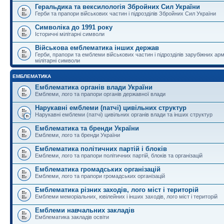
Геральдика та вексилологія Збройних Сил України
Герби та прапори військових частин і підрозділів Збройних Сил України
Символіка до 1991 року
Історичні мілітарні символи
Військова емблематика інших держав
Герби, прапори та емблеми військових частин і підрозділів зарубіжних армі
мілітарні символи
ЕМБЛЕМАТИКА
Емблематика органів влади України
Емблеми, лого та прапори органів державної влади
Нарукавні емблеми (патчі) цивільних структур
Нарукавні емблеми (патчі) цивільних органів влади та інших структур
Емблематика та бренди України
Емблеми, лого та бренди України
Емблематика політичних партій і блоків
Емблеми, лого та прапори політичних партій, блоків та організацій
Емблематика громадських організацій
Емблеми, лого та прапори громадських організацій
Емблематика різних заходів, лого міст і територій
Емблеми меморіальних, ювілейних і інших заходів, лого міст і територій
Емблеми навчальних закладів
Емблематика закладів освіти