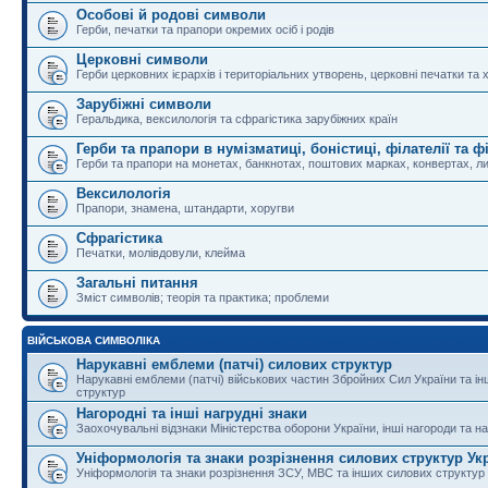
Особові й родові символи
Герби, печатки та прапори окремих осіб і родів
Церковні символи
Герби церковних ієрархів і територіальних утворень, церковні печатки та 
Зарубіжні символи
Геральдика, вексилологія та сфрагістика зарубіжних країн
Герби та прапори в нумізматиці, боністиці, філателії та ф
Герби та прапори на монетах, банкнотах, поштових марках, конвертах, ли
Вексилологія
Прапори, знамена, штандарти, хоругви
Сфрагістика
Печатки, молівдовули, клейма
Загальні питання
Зміст символів; теорія та практика; проблеми
ВІЙСЬКОВА СИМВОЛІКА
Нарукавні емблеми (патчі) силових структур
Нарукавні емблеми (патчі) військових частин Збройних Сил України та і
структур
Нагородні та інші нагрудні знаки
Заохочувальні відзнаки Міністерства оборони України, інші нагороди та на
Уніформологія та знаки розрізнення силових структур Ук
Уніформологія та знаки розрізнення ЗСУ, МВС та інших силових структур