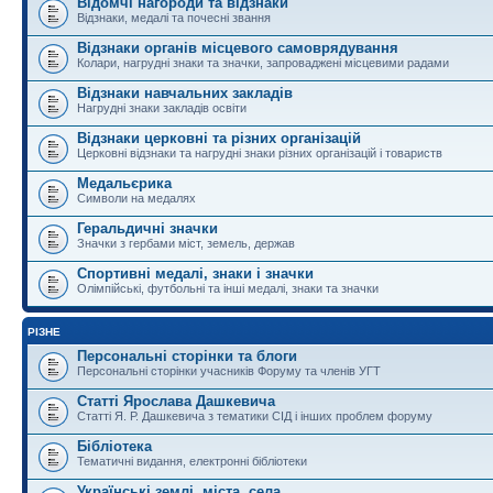
Відомчі нагороди та відзнаки
Відзнаки, медалі та почесні звання
Відзнаки органів місцевого самоврядування
Колари, нагрудні знаки та значки, запроваджені місцевими радами
Відзнаки навчальних закладів
Нагрудні знаки закладів освіти
Відзнаки церковні та різних організацій
Церковні відзнаки та нагрудні знаки різних організацій і товариств
Медальєрика
Символи на медалях
Геральдичні значки
Значки з гербами міст, земель, держав
Спортивні медалі, знаки і значки
Олімпійські, футбольні та інші медалі, знаки та значки
РІЗНЕ
Персональні сторінки та блоги
Персональні сторінки учасників Форуму та членів УГТ
Статті Ярослава Дашкевича
Статті Я. Р. Дашкевича з тематики СІД і інших проблем форуму
Бібліотека
Тематичні видання, електронні бібліотеки
Українські землі, міста, села