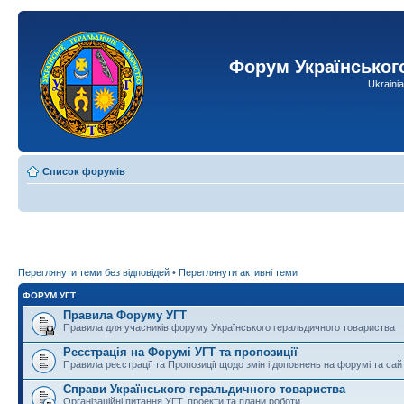
Форум Українськог
Ukraini
Список форумів
Переглянути теми без відповідей
•
Переглянути активні теми
ФОРУМ УГТ
Правила Форуму УГТ
Правила для учасників форуму Українського геральдичного товариства
Реєстрація на Форумі УГТ та пропозиції
Правила реєстрації та Пропозиції щодо змін і доповнень на форумі та сай
Справи Українського геральдичного товариства
Організаційні питання УГТ, проекти та плани роботи