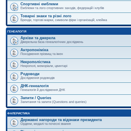
Спортивні емблеми
Емблеми та лого спортивних заходів, федерацій і клубів
Товарні знаки та різні лого
Бренди, торгові марки, символи фірм і організацій, клейма
ГЕНЕАЛОГІЯ
Архіви та джерела
Джерельна база генеалогічних досліджень
Антропоніміка
Походження прізвищ та імен
Некрополістика
Некрополі, меморіали, цвинтарі
Родоводи
Дослідження родоводів
ДНК-генеалогія
Генеалогія й дослідження ДНК
Запити / Queries
Запитання та запити (Questions and queries)
ФАЛЕРИСТИКА
Державні нагороди та відзнаки президента
Ордени, медалі та почесні звання