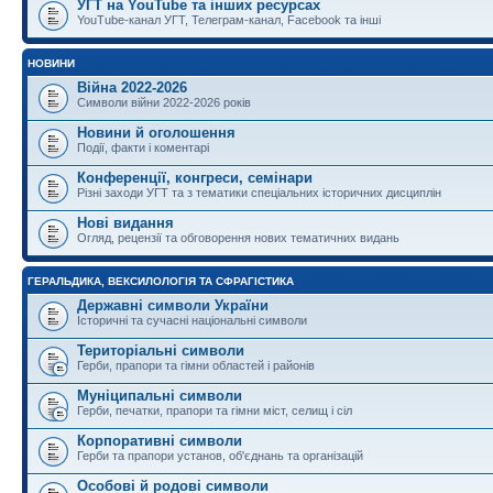
УГТ на YouTube та інших ресурсах
YouTube-канал УГТ, Телеграм-канал, Facebook та інші
НОВИНИ
Війна 2022-2026
Символи війни 2022-2026 років
Новини й оголошення
Події, факти і коментарі
Конференції, конгреси, семінари
Різні заходи УГТ та з тематики спеціальних історичних дисциплін
Нові видання
Огляд, рецензії та обговорення нових тематичних видань
ГЕРАЛЬДИКА, ВЕКСИЛОЛОГІЯ ТА СФРАГІСТИКА
Державні символи України
Історичні та сучасні національні символи
Територіальні символи
Герби, прапори та гімни областей і районів
Муніципальні символи
Герби, печатки, прапори та гімни міст, селищ і сіл
Корпоративні символи
Герби та прапори установ, об'єднань та організацій
Особові й родові символи