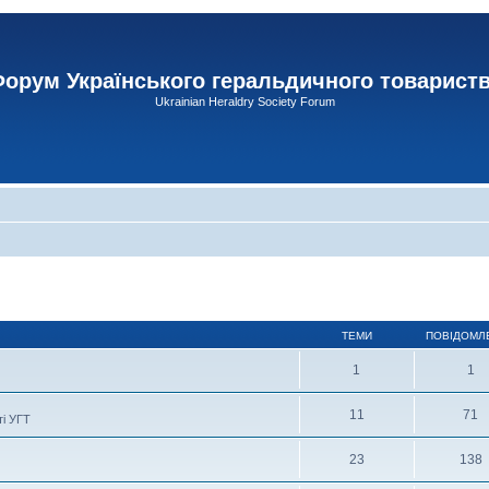
орум Українського геральдичного товарист
Ukrainian Heraldry Society Forum
ТЕМИ
ПОВІДОМЛ
1
1
11
71
ті УГТ
23
138