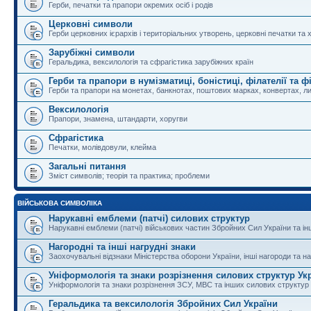
Герби, печатки та прапори окремих осіб і родів
Церковні символи
Герби церковних ієрархів і територіальних утворень, церковні печатки та 
Зарубіжні символи
Геральдика, вексилологія та сфрагістика зарубіжних країн
Герби та прапори в нумізматиці, боністиці, філателії та ф
Герби та прапори на монетах, банкнотах, поштових марках, конвертах, ли
Вексилологія
Прапори, знамена, штандарти, хоругви
Сфрагістика
Печатки, молівдовули, клейма
Загальні питання
Зміст символів; теорія та практика; проблеми
ВІЙСЬКОВА СИМВОЛІКА
Нарукавні емблеми (патчі) силових структур
Нарукавні емблеми (патчі) військових частин Збройних Сил України та і
Нагородні та інші нагрудні знаки
Заохочувальні відзнаки Міністерства оборони України, інші нагороди та на
Уніформологія та знаки розрізнення силових структур Ук
Уніформологія та знаки розрізнення ЗСУ, МВС та інших силових структур
Геральдика та вексилологія Збройних Сил України