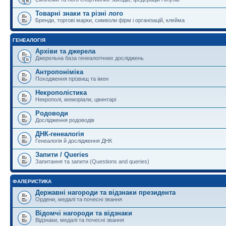
Товарні знаки та різні лого
Бренди, торгові марки, символи фірм і організацій, клейма
ГЕНЕАЛОГІЯ
Архіви та джерела
Джерельна база генеалогічних досліджень
Антропоніміка
Походження прізвищ та імен
Некрополістика
Некрополі, меморіали, цвинтарі
Родоводи
Дослідження родоводів
ДНК-генеалогія
Генеалогія й дослідження ДНК
Запити / Queries
Запитання та запити (Questions and queries)
ФАЛЕРИСТИКА
Державні нагороди та відзнаки президента
Ордени, медалі та почесні звання
Відомчі нагороди та відзнаки
Відзнаки, медалі та почесні звання