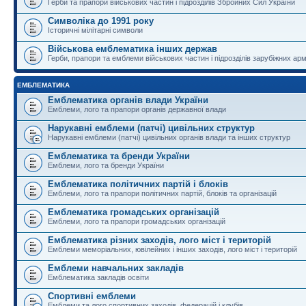
Герби та прапори військових частин і підрозділів Збройних Сил України
Символіка до 1991 року
Історичні мілітарні символи
Військова емблематика інших держав
Герби, прапори та емблеми військових частин і підрозділів зарубіжних армі
ЕМБЛЕМАТИКА
Емблематика органів влади України
Емблеми, лого та прапори органів державної влади
Нарукавні емблеми (патчі) цивільних структур
Нарукавні емблеми (патчі) цивільних органів влади та інших структур
Емблематика та бренди України
Емблеми, лого та бренди України
Емблематика політичних партій і блоків
Емблеми, лого та прапори політичних партій, блоків та організацій
Емблематика громадських організацій
Емблеми, лого та прапори громадських організацій
Емблематика різних заходів, лого міст і територій
Емблеми меморіальних, ювілейних і інших заходів, лого міст і територій
Емблеми навчальних закладів
Емблематика закладів освіти
Спортивні емблеми
Емблеми та лого спортивних заходів, федерацій і клубів