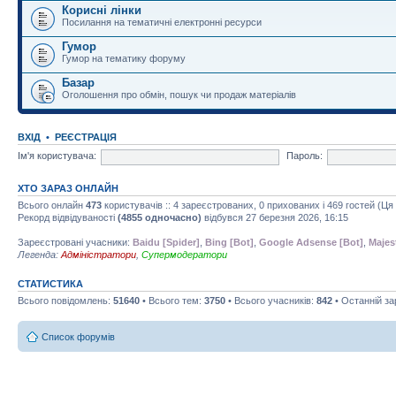
Корисні лінки
Посилання на тематичні електронні ресурси
Гумор
Гумор на тематику форуму
Базар
Оголошення про обмін, пошук чи продаж матеріалів
ВХІД
•
РЕЄСТРАЦІЯ
Ім'я користувача:
Пароль:
ХТО ЗАРАЗ ОНЛАЙН
Всього онлайн
473
користувачів :: 4 зареєстрованих, 0 прихованих і 469 гостей (Ц
Рекорд відвідуваності
(4855 одночасно)
відбувся 27 березня 2026, 16:15
Зареєстровані учасники:
Baidu [Spider]
,
Bing [Bot]
,
Google Adsense [Bot]
,
Majes
Легенда:
Адміністратори
,
Супермодератори
СТАТИСТИКА
Всього повідомлень:
51640
• Всього тем:
3750
• Всього учасників:
842
• Останній з
Список форумів