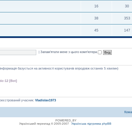
16
30
38
353
45
147
|
Запам'ятати мене з цього комп'ютера
я інформація базується на активності користувачів впродовж останніх 5 хвилин)
tic-12 [Bot]
ареєстрований учасник:
Vladislav1973
Кома
POWERED_BY
Український переклад © 2005-2007
Українська підтримка phpBB