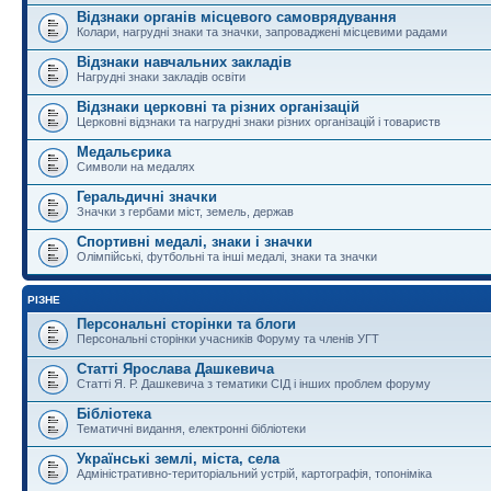
Відзнаки органів місцевого самоврядування
Колари, нагрудні знаки та значки, запроваджені місцевими радами
Відзнаки навчальних закладів
Нагрудні знаки закладів освіти
Відзнаки церковні та різних організацій
Церковні відзнаки та нагрудні знаки різних організацій і товариств
Медальєрика
Символи на медалях
Геральдичні значки
Значки з гербами міст, земель, держав
Спортивні медалі, знаки і значки
Олімпійські, футбольні та інші медалі, знаки та значки
РІЗНЕ
Персональні сторінки та блоги
Персональні сторінки учасників Форуму та членів УГТ
Статті Ярослава Дашкевича
Статті Я. Р. Дашкевича з тематики СІД і інших проблем форуму
Бібліотека
Тематичні видання, електронні бібліотеки
Українські землі, міста, села
Адміністративно-територіальний устрій, картографія, топоніміка