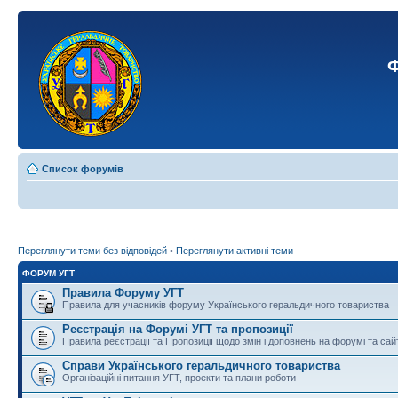
Ф
Список форумів
Переглянути теми без відповідей
•
Переглянути активні теми
ФОРУМ УГТ
Правила Форуму УГТ
Правила для учасників форуму Українського геральдичного товариства
Реєстрація на Форумі УГТ та пропозиції
Правила реєстрації та Пропозиції щодо змін і доповнень на форумі та сай
Справи Українського геральдичного товариства
Організаційні питання УГТ, проекти та плани роботи