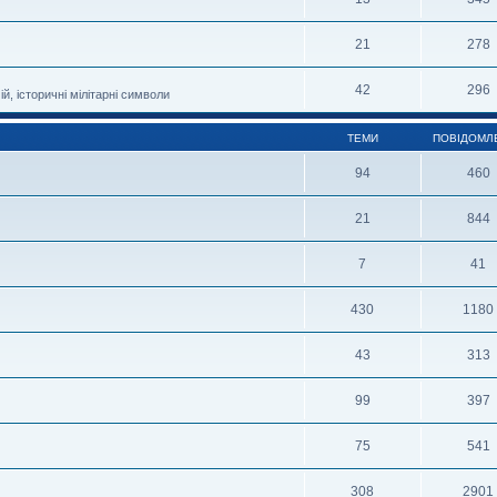
21
278
42
296
й, історичні мілітарні символи
ТЕМИ
ПОВІДОМЛ
94
460
21
844
7
41
430
1180
43
313
99
397
75
541
308
2901