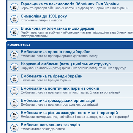
Геральдика та вексилологія Збройних Сил України
Герби та прапори військових частин і підрозділів Збройних Сил України
Символіка до 1991 року
Історичні мілітарні символи
Військова емблематика інших держав
Герби, прапори та емблеми військових частин і підрозділів зарубіжних армі
мілітарні символи
ЕМБЛЕМАТИКА
Емблематика органів влади України
Емблеми, лого та прапори органів державної влади
Нарукавні емблеми (патчі) цивільних структур
Нарукавні емблеми (патчі) цивільних органів влади та інших структур
Емблематика та бренди України
Емблеми, лого та бренди України
Емблематика політичних партій і блоків
Емблеми, лого та прапори політичних партій, блоків та організацій
Емблематика громадських організацій
Емблеми, лого та прапори громадських організацій
Емблематика різних заходів, лого міст і територій
Емблеми меморіальних, ювілейних і інших заходів, лого міст і територій
Емблеми навчальних закладів
Емблематика закладів освіти