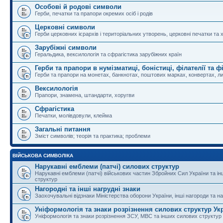
Особові й родові символи
Герби, печатки та прапори окремих осіб і родів
Церковні символи
Герби церковних ієрархів і територіальних утворень, церковні печатки та 
Зарубіжні символи
Геральдика, вексилологія та сфрагістика зарубіжних країн
Герби та прапори в нумізматиці, боністиці, філателії та ф
Герби та прапори на монетах, банкнотах, поштових марках, конвертах, ли
Вексилологія
Прапори, знамена, штандарти, хоругви
Сфрагістика
Печатки, молівдовули, клейма
Загальні питання
Зміст символів; теорія та практика; проблеми
ВІЙСЬКОВА СИМВОЛІКА
Нарукавні емблеми (патчі) силових структур
Нарукавні емблеми (патчі) військових частин Збройних Сил України та і
структур
Нагородні та інші нагрудні знаки
Заохочувальні відзнаки Міністерства оборони України, інші нагороди та на
Уніформологія та знаки розрізнення силових структур Ук
Уніформологія та знаки розрізнення ЗСУ, МВС та інших силових структур