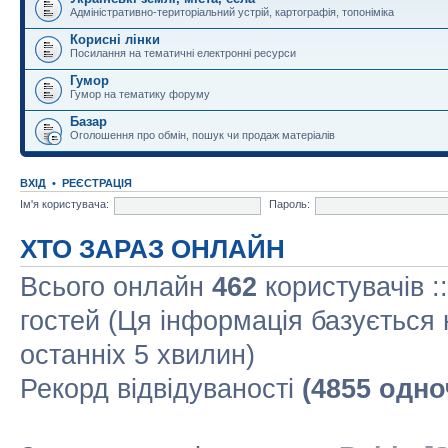
Адміністративно-територіальний устрій, картографія, топоніміка
Корисні лінки
Посилання на тематичні електронні ресурси
Гумор
Гумор на тематику форуму
Базар
Оголошення про обмін, пошук чи продаж матеріалів
ВХІД
•
РЕЄСТРАЦІЯ
Ім'я користувача:
Пароль:
ХТО ЗАРАЗ ОНЛАЙН
Всього онлайн
462
користувачів :
гостей (Ця інформація базується 
останніх 5 хвилин)
Рекорд відвідуваності
(4855 одно