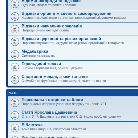
Відомчі нагороди та відзнаки
Відзнаки, медалі та почесні звання
Відзнаки органів місцевого самоврядування
Колари, нагрудні знаки та значки, запроваджені місцевими радами
Відзнаки навчальних закладів
Нагрудні знаки закладів освіти
Відзнаки церковні та різних організацій
Церковні відзнаки та нагрудні знаки різних організацій і товариств
Медальєрика
Символи на медалях
Геральдичні значки
Значки з гербами міст, земель, держав
Спортивні медалі, знаки і значки
Олімпійські, футбольні та інші медалі, знаки та значки
РІЗНЕ
Персональні сторінки та блоги
Персональні сторінки учасників Форуму та членів УГТ
Статті Ярослава Дашкевича
Статті Я. Р. Дашкевича з тематики СІД і інших проблем форуму
Бібліотека
Тематичні видання, електронні бібліотеки
Українські землі, міста, села