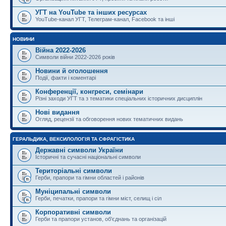
УГТ на YouTube та інших ресурсах
YouTube-канал УГТ, Телеграм-канал, Facebook та інші
НОВИНИ
Війна 2022-2026
Символи війни 2022-2026 років
Новини й оголошення
Події, факти і коментарі
Конференції, конгреси, семінари
Різні заходи УГТ та з тематики спеціальних історичних дисциплін
Нові видання
Огляд, рецензії та обговорення нових тематичних видань
ГЕРАЛЬДИКА, ВЕКСИЛОЛОГІЯ ТА СФРАГІСТИКА
Державні символи України
Історичні та сучасні національні символи
Територіальні символи
Герби, прапори та гімни областей і районів
Муніципальні символи
Герби, печатки, прапори та гімни міст, селищ і сіл
Корпоративні символи
Герби та прапори установ, об'єднань та організацій