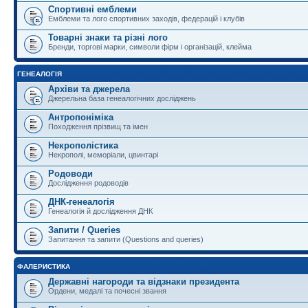
Спортивні емблеми
Емблеми та лого спортивних заходів, федерацій і клубів
Товарні знаки та різні лого
Бренди, торгові марки, символи фірм і організацій, клейма
ГЕНЕАЛОГІЯ
Архіви та джерела
Джерельна база генеалогічних досліджень
Антропоніміка
Походження прізвищ та імен
Некрополістика
Некрополі, меморіали, цвинтарі
Родоводи
Дослідження родоводів
ДНК-генеалогія
Генеалогія й дослідження ДНК
Запити / Queries
Запитання та запити (Questions and queries)
ФАЛЕРИСТИКА
Державні нагороди та відзнаки президента
Ордени, медалі та почесні звання