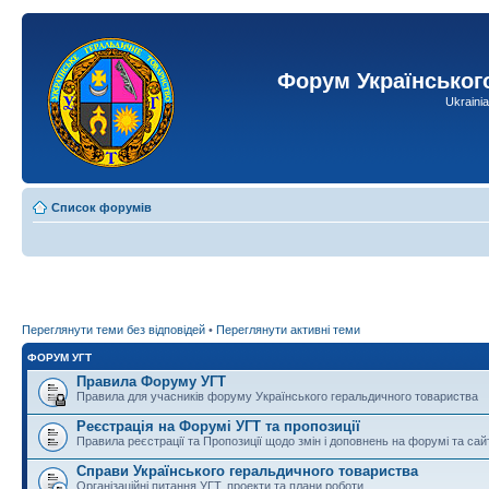
Форум Українськог
Ukraini
Список форумів
Переглянути теми без відповідей
•
Переглянути активні теми
ФОРУМ УГТ
Правила Форуму УГТ
Правила для учасників форуму Українського геральдичного товариства
Реєстрація на Форумі УГТ та пропозиції
Правила реєстрації та Пропозиції щодо змін і доповнень на форумі та сай
Справи Українського геральдичного товариства
Організаційні питання УГТ, проекти та плани роботи