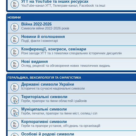
УГТ на YouTube та інших ресурсах
YouTube-канал УГТ, Телеграм-канал, Facebook та інші
НОВИНИ
Війна 2022-2026
Символи війни 2022-2026 років
Новини й оголошення
Події, факти і коментарі
Конференції, конгреси, семінари
Різні заходи УГТ та з тематики спеціальних історичних дисциплін
Нові видання
Огляд, рецензії та обговорення нових тематичних видань
ГЕРАЛЬДИКА, ВЕКСИЛОЛОГІЯ ТА СФРАГІСТИКА
Державні символи України
Історичні та сучасні національні символи
Територіальні символи
Герби, прапори та гімни областей і районів
Муніципальні символи
Герби, печатки, прапори та гімни міст, селищ і сіл
Корпоративні символи
Герби та прапори установ, об'єднань та організацій
Особові й родові символи