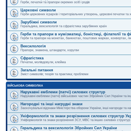
Герби, печатки та прапори окремих осіб і родів
Церковні символи
Герби церковних ієрархів і територіальних утворень, церковні печатки та 
Зарубіжні символи
Геральдика, вексилологія та сфрагістика зарубіжних країн
Герби та прапори в нумізматиці, боністиці, філателії та ф
Герби та прапори на монетах, банкнотах, поштових марках, конвертах, ли
Вексилологія
Прапори, знамена, штандарти, хоругви
Сфрагістика
Печатки, молівдовули, клейма
Загальні питання
Зміст символів; теорія та практика; проблеми
ВІЙСЬКОВА СИМВОЛІКА
Нарукавні емблеми (патчі) силових структур
Нарукавні емблеми (патчі) військових частин Збройних Сил України та і
Нагородні та інші нагрудні знаки
Заохочувальні відзнаки Міністерства оборони України, інші нагороди та на
Уніформологія та знаки розрізнення силових структур Ук
Уніформологія та знаки розрізнення ЗСУ, МВС та інших силових структур
Геральдика та вексилологія Збройних Сил України