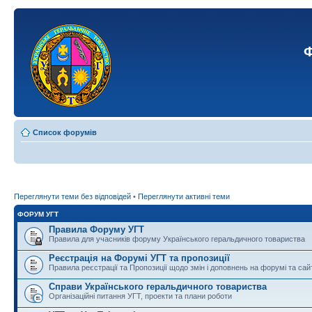
Ф
Список форумів
Переглянути теми без відповідей
•
Переглянути активні теми
ФОРУМ УГТ
Правила Форуму УГТ
Правила для учасників форуму Українського геральдичного товариства
Реєстрація на Форумі УГТ та пропозиції
Правила реєстрації та Пропозиції щодо змін і доповнень на форумі та сай
Справи Українського геральдичного товариства
Організаційні питання УГТ, проекти та плани роботи