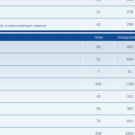
21
278
42
296
й, історичні мілітарні символи
ТЕМИ
ПОВІДОМЛ
94
460
21
844
7
41
430
1180
43
313
99
397
75
541
308
2901