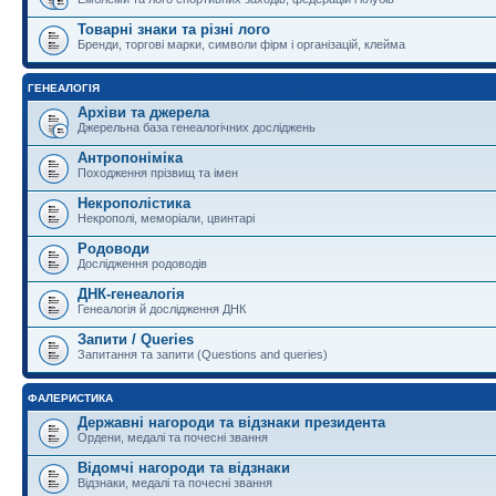
Товарні знаки та різні лого
Бренди, торгові марки, символи фірм і організацій, клейма
ГЕНЕАЛОГІЯ
Архіви та джерела
Джерельна база генеалогічних досліджень
Антропоніміка
Походження прізвищ та імен
Некрополістика
Некрополі, меморіали, цвинтарі
Родоводи
Дослідження родоводів
ДНК-генеалогія
Генеалогія й дослідження ДНК
Запити / Queries
Запитання та запити (Questions and queries)
ФАЛЕРИСТИКА
Державні нагороди та відзнаки президента
Ордени, медалі та почесні звання
Відомчі нагороди та відзнаки
Відзнаки, медалі та почесні звання