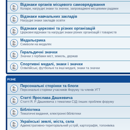
Відзнаки органів місцевого самоврядування
Колари, нагрудні знаки та значки, запроваджені місцевими радами
Відзнаки навчальних закладів
Нагрудні знаки закладів освіти
Відзнаки церковні та різних організацій
Церковні відзнаки та нагрудні знаки різних організацій і товариств
Медальєрика
Символи на медалях
Геральдичні значки
Значки з гербами міст, земель, держав
Спортивні медалі, знаки і значки
Олімпійські, футбольні та інші медалі, знаки та значки
РІЗНЕ
Персональні сторінки та блоги
Персональні сторінки учасників Форуму та членів УГТ
Статті Ярослава Дашкевича
Статті Я. Р. Дашкевича з тематики СІД і інших проблем форуму
Бібліотека
Тематичні видання, електронні бібліотеки
Українські землі, міста, села
Адміністративно-територіальний устрій, картографія, топоніміка