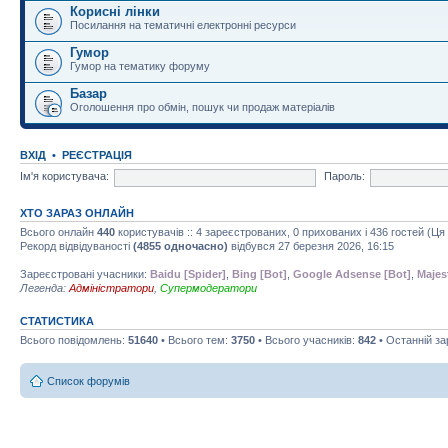
Корисні лінки
Посилання на тематичні електронні ресурси
Гумор
Гумор на тематику форуму
Базар
Оголошення про обмін, пошук чи продаж матеріалів
ВХІД
•
РЕЄСТРАЦІЯ
Ім'я користувача:
Пароль:
ХТО ЗАРАЗ ОНЛАЙН
Всього онлайн
440
користувачів :: 4 зареєстрованих, 0 прихованих і 436 гостей (Ц
Рекорд відвідуваності
(4855 одночасно)
відбувся 27 березня 2026, 16:15
Зареєстровані учасники:
Baidu [Spider]
,
Bing [Bot]
,
Google Adsense [Bot]
,
Majes
Легенда:
Адміністратори
,
Супермодератори
СТАТИСТИКА
Всього повідомлень:
51640
• Всього тем:
3750
• Всього учасників:
842
• Останній з
Список форумів