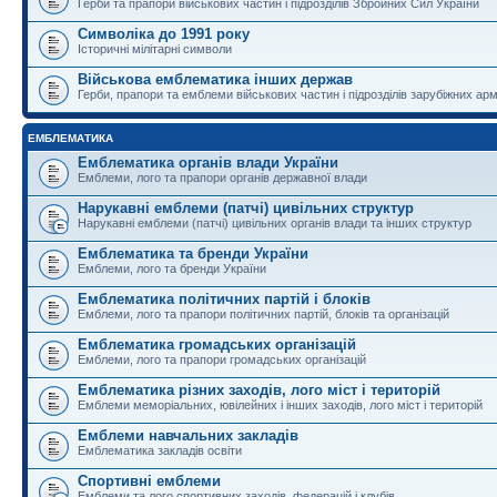
Герби та прапори військових частин і підрозділів Збройних Сил України
Символіка до 1991 року
Історичні мілітарні символи
Військова емблематика інших держав
Герби, прапори та емблеми військових частин і підрозділів зарубіжних армі
ЕМБЛЕМАТИКА
Емблематика органів влади України
Емблеми, лого та прапори органів державної влади
Нарукавні емблеми (патчі) цивільних структур
Нарукавні емблеми (патчі) цивільних органів влади та інших структур
Емблематика та бренди України
Емблеми, лого та бренди України
Емблематика політичних партій і блоків
Емблеми, лого та прапори політичних партій, блоків та організацій
Емблематика громадських організацій
Емблеми, лого та прапори громадських організацій
Емблематика різних заходів, лого міст і територій
Емблеми меморіальних, ювілейних і інших заходів, лого міст і територій
Емблеми навчальних закладів
Емблематика закладів освіти
Спортивні емблеми
Емблеми та лого спортивних заходів, федерацій і клубів