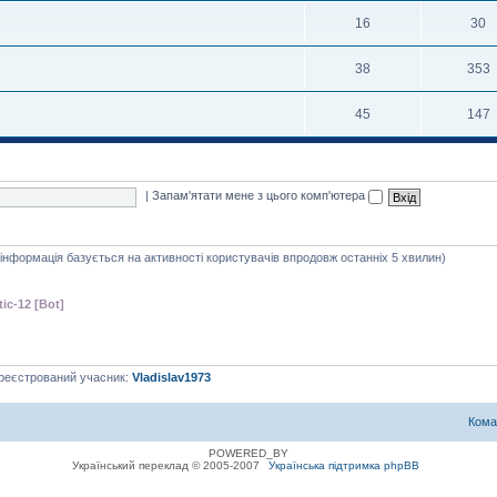
16
30
38
353
45
147
|
Запам'ятати мене з цього комп'ютера
я інформація базується на активності користувачів впродовж останніх 5 хвилин)
tic-12 [Bot]
ареєстрований учасник:
Vladislav1973
Кома
POWERED_BY
Український переклад © 2005-2007
Українська підтримка phpBB