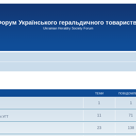
орум Українського геральдичного товарист
Ukrainian Heraldry Society Forum
ТЕМИ
ПОВІДОМЛ
1
1
11
71
ті УГТ
23
138