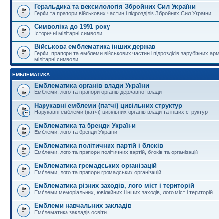
Геральдика та вексилологія Збройних Сил України
Герби та прапори військових частин і підрозділів Збройних Сил України
Символіка до 1991 року
Історичні мілітарні символи
Військова емблематика інших держав
Герби, прапори та емблеми військових частин і підрозділів зарубіжних армі
мілітарні символи
ЕМБЛЕМАТИКА
Емблематика органів влади України
Емблеми, лого та прапори органів державної влади
Нарукавні емблеми (патчі) цивільних структур
Нарукавні емблеми (патчі) цивільних органів влади та інших структур
Емблематика та бренди України
Емблеми, лого та бренди України
Емблематика політичних партій і блоків
Емблеми, лого та прапори політичних партій, блоків та організацій
Емблематика громадських організацій
Емблеми, лого та прапори громадських організацій
Емблематика різних заходів, лого міст і територій
Емблеми меморіальних, ювілейних і інших заходів, лого міст і територій
Емблеми навчальних закладів
Емблематика закладів освіти