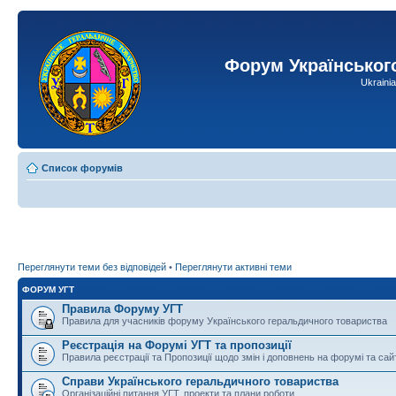
Форум Українськог
Ukraini
Список форумів
Переглянути теми без відповідей
•
Переглянути активні теми
ФОРУМ УГТ
Правила Форуму УГТ
Правила для учасників форуму Українського геральдичного товариства
Реєстрація на Форумі УГТ та пропозиції
Правила реєстрації та Пропозиції щодо змін і доповнень на форумі та сай
Справи Українського геральдичного товариства
Організаційні питання УГТ, проекти та плани роботи