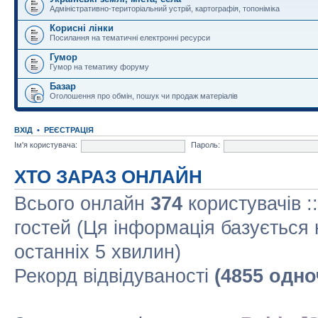
Адміністративно-територіальний устрій, картографія, топоніміка
Корисні лінки
Посилання на тематичні електронні ресурси
Гумор
Гумор на тематику форуму
Базар
Оголошення про обмін, пошук чи продаж матеріалів
ВХІД
•
РЕЄСТРАЦІЯ
Ім'я користувача:
Пароль:
ХТО ЗАРАЗ ОНЛАЙН
Всього онлайн
374
користувачів :
гостей (Ця інформація базується 
останніх 5 хвилин)
Рекорд відвідуваності
(4855 одно