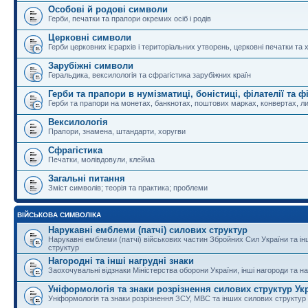
Особові й родові символи
Герби, печатки та прапори окремих осіб і родів
Церковні символи
Герби церковних ієрархів і територіальних утворень, церковні печатки та 
Зарубіжні символи
Геральдика, вексилологія та сфрагістика зарубіжних країн
Герби та прапори в нумізматиці, боністиці, філателії та ф
Герби та прапори на монетах, банкнотах, поштових марках, конвертах, ли
Вексилологія
Прапори, знамена, штандарти, хоругви
Сфрагістика
Печатки, молівдовули, клейма
Загальні питання
Зміст символів; теорія та практика; проблеми
ВІЙСЬКОВА СИМВОЛІКА
Нарукавні емблеми (патчі) силових структур
Нарукавні емблеми (патчі) військових частин Збройних Сил України та і
структур
Нагородні та інші нагрудні знаки
Заохочувальні відзнаки Міністерства оборони України, інші нагороди та на
Уніформологія та знаки розрізнення силових структур Ук
Уніформологія та знаки розрізнення ЗСУ, МВС та інших силових структур