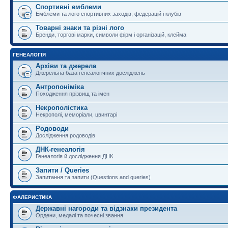
Спортивні емблеми
Емблеми та лого спортивних заходів, федерацій і клубів
Товарні знаки та різні лого
Бренди, торгові марки, символи фірм і організацій, клейма
ГЕНЕАЛОГІЯ
Архіви та джерела
Джерельна база генеалогічних досліджень
Антропоніміка
Походження прізвищ та імен
Некрополістика
Некрополі, меморіали, цвинтарі
Родоводи
Дослідження родоводів
ДНК-генеалогія
Генеалогія й дослідження ДНК
Запити / Queries
Запитання та запити (Questions and queries)
ФАЛЕРИСТИКА
Державні нагороди та відзнаки президента
Ордени, медалі та почесні звання