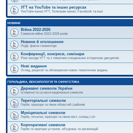
УГТ на YouTube та інших ресурсах
YouTube-канал УГТ, Телеграм-канал, Facebook та інші
НОВИНИ
Війна 2022-2026
Символи війни 2022-2026 років
Новини й оголошення
Події, факти і коментарі
Конференції, конгреси, семінари
Різні заходи УГТ та з тематики спеціальних історичних дисциплін
Нові видання
Огляд, рецензії та обговорення нових тематичних видань
ГЕРАЛЬДИКА, ВЕКСИЛОЛОГІЯ ТА СФРАГІСТИКА
Державні символи України
Історичні та сучасні національні символи
Територіальні символи
Герби, прапори та гімни областей і районів
Муніципальні символи
Герби, печатки, прапори та гімни міст, селищ і сіл
Корпоративні символи
Герби та прапори установ, об'єднань та організацій