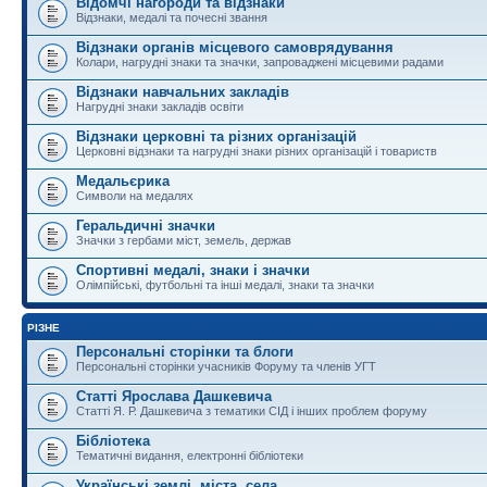
Відомчі нагороди та відзнаки
Відзнаки, медалі та почесні звання
Відзнаки органів місцевого самоврядування
Колари, нагрудні знаки та значки, запроваджені місцевими радами
Відзнаки навчальних закладів
Нагрудні знаки закладів освіти
Відзнаки церковні та різних організацій
Церковні відзнаки та нагрудні знаки різних організацій і товариств
Медальєрика
Символи на медалях
Геральдичні значки
Значки з гербами міст, земель, держав
Спортивні медалі, знаки і значки
Олімпійські, футбольні та інші медалі, знаки та значки
РІЗНЕ
Персональні сторінки та блоги
Персональні сторінки учасників Форуму та членів УГТ
Статті Ярослава Дашкевича
Статті Я. Р. Дашкевича з тематики СІД і інших проблем форуму
Бібліотека
Тематичні видання, електронні бібліотеки
Українські землі, міста, села