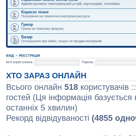
Адміністративно-територіальний устрій, картографія, топоніміка
Корисні лінки
Посилання на тематичні електронні ресурси
Гумор
Гумор на тематику форуму
Базар
Оголошення про обмін, пошук чи продаж матеріалів
ВХІД
•
РЕЄСТРАЦІЯ
Ім'я користувача:
Пароль:
ХТО ЗАРАЗ ОНЛАЙН
Всього онлайн
518
користувачів :
гостей (Ця інформація базується 
останніх 5 хвилин)
Рекорд відвідуваності
(4855 одно