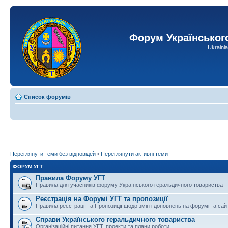
Форум Українськог
Ukraini
Список форумів
Переглянути теми без відповідей
•
Переглянути активні теми
ФОРУМ УГТ
Правила Форуму УГТ
Правила для учасників форуму Українського геральдичного товариства
Реєстрація на Форумі УГТ та пропозиції
Правила реєстрації та Пропозиції щодо змін і доповнень на форумі та сай
Справи Українського геральдичного товариства
Організаційні питання УГТ, проекти та плани роботи