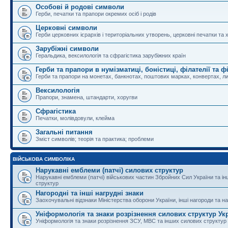
Особові й родові символи
Герби, печатки та прапори окремих осіб і родів
Церковні символи
Герби церковних ієрархів і територіальних утворень, церковні печатки та 
Зарубіжні символи
Геральдика, вексилологія та сфрагістика зарубіжних країн
Герби та прапори в нумізматиці, боністиці, філателії та ф
Герби та прапори на монетах, банкнотах, поштових марках, конвертах, ли
Вексилологія
Прапори, знамена, штандарти, хоругви
Сфрагістика
Печатки, молівдовули, клейма
Загальні питання
Зміст символів; теорія та практика; проблеми
ВІЙСЬКОВА СИМВОЛІКА
Нарукавні емблеми (патчі) силових структур
Нарукавні емблеми (патчі) військових частин Збройних Сил України та і
структур
Нагородні та інші нагрудні знаки
Заохочувальні відзнаки Міністерства оборони України, інші нагороди та на
Уніформологія та знаки розрізнення силових структур Ук
Уніформологія та знаки розрізнення ЗСУ, МВС та інших силових структур