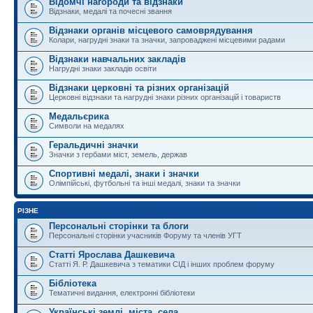
Відомчі нагороди та відзнаки
Відзнаки, медалі та почесні звання
Відзнаки органів місцевого самоврядування
Колари, нагрудні знаки та значки, запроваджені місцевими радами
Відзнаки навчальних закладів
Нагрудні знаки закладів освіти
Відзнаки церковні та різних організацій
Церковні відзнаки та нагрудні знаки різних організацій і товариств
Медальєрика
Символи на медалях
Геральдичні значки
Значки з гербами міст, земель, держав
Спортивні медалі, знаки і значки
Олімпійські, футбольні та інші медалі, знаки та значки
РІЗНЕ
Персональні сторінки та блоги
Персональні сторінки учасників Форуму та членів УГТ
Статті Ярослава Дашкевича
Статті Я. Р. Дашкевича з тематики СІД і інших проблем форуму
Бібліотека
Тематичні видання, електронні бібліотеки
Українські землі, міста, села