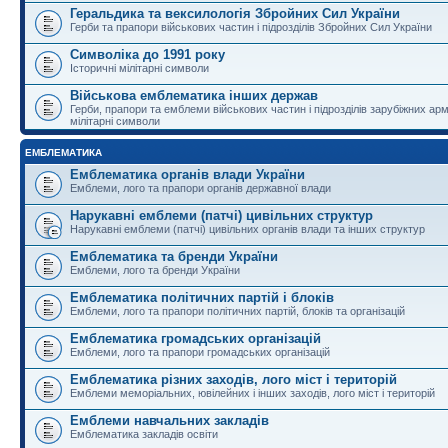
Геральдика та вексилологія Збройних Сил України
Герби та прапори військових частин і підрозділів Збройних Сил України
Символіка до 1991 року
Історичні мілітарні символи
Військова емблематика інших держав
Герби, прапори та емблеми військових частин і підрозділів зарубіжних армі
мілітарні символи
ЕМБЛЕМАТИКА
Емблематика органів влади України
Емблеми, лого та прапори органів державної влади
Нарукавні емблеми (патчі) цивільних структур
Нарукавні емблеми (патчі) цивільних органів влади та інших структур
Емблематика та бренди України
Емблеми, лого та бренди України
Емблематика політичних партій і блоків
Емблеми, лого та прапори політичних партій, блоків та організацій
Емблематика громадських організацій
Емблеми, лого та прапори громадських організацій
Емблематика різних заходів, лого міст і територій
Емблеми меморіальних, ювілейних і інших заходів, лого міст і територій
Емблеми навчальних закладів
Емблематика закладів освіти