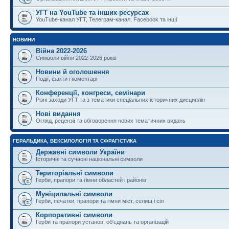
УГТ на YouTube та інших ресурсах
YouTube-канал УГТ, Телеграм-канал, Facebook та інші
НОВИНИ
Війна 2022-2026
Символи війни 2022-2026 років
Новини й оголошення
Події, факти і коментарі
Конференції, конгреси, семінари
Різні заходи УГТ та з тематики спеціальних історичних дисциплін
Нові видання
Огляд, рецензії та обговорення нових тематичних видань
ГЕРАЛЬДИКА, ВЕКСИЛОЛОГІЯ ТА СФРАГІСТИКА
Державні символи України
Історичні та сучасні національні символи
Територіальні символи
Герби, прапори та гімни областей і районів
Муніципальні символи
Герби, печатки, прапори та гімни міст, селищ і сіл
Корпоративні символи
Герби та прапори установ, об'єднань та організацій