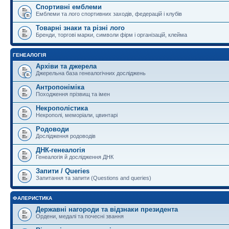
Спортивні емблеми
Емблеми та лого спортивних заходів, федерацій і клубів
Товарні знаки та різні лого
Бренди, торгові марки, символи фірм і організацій, клейма
ГЕНЕАЛОГІЯ
Архіви та джерела
Джерельна база генеалогічних досліджень
Антропоніміка
Походження прізвищ та імен
Некрополістика
Некрополі, меморіали, цвинтарі
Родоводи
Дослідження родоводів
ДНК-генеалогія
Генеалогія й дослідження ДНК
Запити / Queries
Запитання та запити (Questions and queries)
ФАЛЕРИСТИКА
Державні нагороди та відзнаки президента
Ордени, медалі та почесні звання