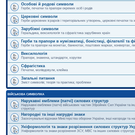
Особові й родові символи
Герби, печатки та прапори окремих осіб і родів
Церковні символи
Герби церковних ієрархів і територіальних утворень, церковні печатки та 
Зарубіжні символи
Геральдика, вексилологія та сфрагістика зарубіжних країн
Герби та прапори в нумізматиці, боністиці, філателії та ф
Герби та прапори на монетах, банкнотах, поштових марках, конвертах, ли
Вексилологія
Прапори, знамена, штандарти, хоругви
Сфрагістика
Печатки, молівдовули, клейма
Загальні питання
Зміст символів; теорія та практика; проблеми
ВІЙСЬКОВА СИМВОЛІКА
Нарукавні емблеми (патчі) силових структур
Нарукавні емблеми (патчі) військових частин Збройних Сил України та і
структур
Нагородні та інші нагрудні знаки
Заохочувальні відзнаки Міністерства оборони України, інші нагороди та на
Уніформологія та знаки розрізнення силових структур Ук
Уніформологія та знаки розрізнення ЗСУ, МВС та інших силових структур