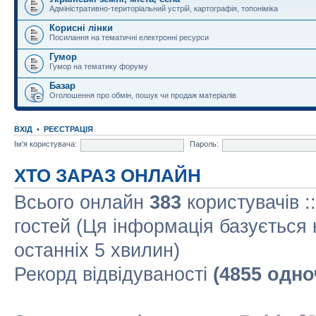
Адміністративно-територіальний устрій, картографія, топоніміка
Корисні лінки
Посилання на тематичні електронні ресурси
Гумор
Гумор на тематику форуму
Базар
Оголошення про обмін, пошук чи продаж матеріалів
ВХІД
•
РЕЄСТРАЦІЯ
Ім'я користувача:
Пароль:
ХТО ЗАРАЗ ОНЛАЙН
Всього онлайн
383
користувачів :
гостей (Ця інформація базується 
останніх 5 хвилин)
Рекорд відвідуваності
(4855 одно