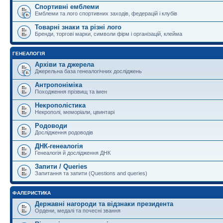
Спортивні емблеми
Емблеми та лого спортивних заходів, федерацій і клубів
Товарні знаки та різні лого
Бренди, торгові марки, символи фірм і організацій, клейма
ГЕНЕАЛОГІЯ
Архіви та джерела
Джерельна база генеалогічних досліджень
Антропоніміка
Походження прізвищ та імен
Некрополістика
Некрополі, меморіали, цвинтарі
Родоводи
Дослідження родоводів
ДНК-генеалогія
Генеалогія й дослідження ДНК
Запити / Queries
Запитання та запити (Questions and queries)
ФАЛЕРИСТИКА
Державні нагороди та відзнаки президента
Ордени, медалі та почесні звання