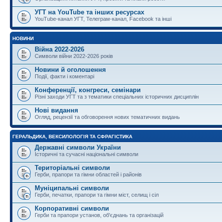
УГТ на YouTube та інших ресурсах
YouTube-канал УГТ, Телеграм-канал, Facebook та інші
НОВИНИ
Війна 2022-2026
Символи війни 2022-2026 років
Новини й оголошення
Події, факти і коментарі
Конференції, конгреси, семінари
Різні заходи УГТ та з тематики спеціальних історичних дисциплін
Нові видання
Огляд, рецензії та обговорення нових тематичних видань
ГЕРАЛЬДИКА, ВЕКСИЛОЛОГІЯ ТА СФРАГІСТИКА
Державні символи України
Історичні та сучасні національні символи
Територіальні символи
Герби, прапори та гімни областей і районів
Муніципальні символи
Герби, печатки, прапори та гімни міст, селищ і сіл
Корпоративні символи
Герби та прапори установ, об'єднань та організацій