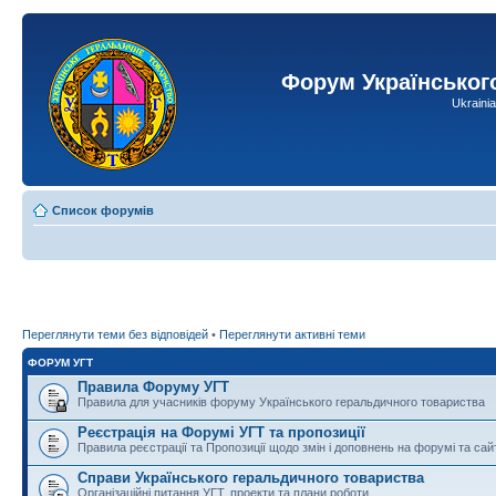
Форум Українськог
Ukraini
Список форумів
Переглянути теми без відповідей
•
Переглянути активні теми
ФОРУМ УГТ
Правила Форуму УГТ
Правила для учасників форуму Українського геральдичного товариства
Реєстрація на Форумі УГТ та пропозиції
Правила реєстрації та Пропозиції щодо змін і доповнень на форумі та сай
Справи Українського геральдичного товариства
Організаційні питання УГТ, проекти та плани роботи