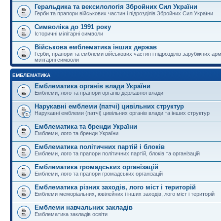
Геральдика та вексилологія Збройних Сил України
Герби та прапори військових частин і підрозділів Збройних Сил України
Символіка до 1991 року
Історичні мілітарні символи
Військова емблематика інших держав
Герби, прапори та емблеми військових частин і підрозділів зарубіжних армі
мілітарні символи
ЕМБЛЕМАТИКА
Емблематика органів влади України
Емблеми, лого та прапори органів державної влади
Нарукавні емблеми (патчі) цивільних структур
Нарукавні емблеми (патчі) цивільних органів влади та інших структур
Емблематика та бренди України
Емблеми, лого та бренди України
Емблематика політичних партій і блоків
Емблеми, лого та прапори політичних партій, блоків та організацій
Емблематика громадських організацій
Емблеми, лого та прапори громадських організацій
Емблематика різних заходів, лого міст і територій
Емблеми меморіальних, ювілейних і інших заходів, лого міст і територій
Емблеми навчальних закладів
Емблематика закладів освіти