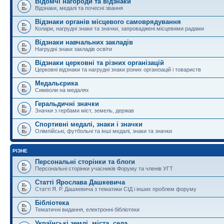
Відомчі нагороди та відзнаки
Відзнаки, медалі та почесні звання
Відзнаки органів місцевого самоврядування
Колари, нагрудні знаки та значки, запроваджені місцевими радами
Відзнаки навчальних закладів
Нагрудні знаки закладів освіти
Відзнаки церковні та різних організацій
Церковні відзнаки та нагрудні знаки різних організацій і товариств
Медальєрика
Символи на медалях
Геральдичні значки
Значки з гербами міст, земель, держав
Спортивні медалі, знаки і значки
Олімпійські, футбольні та інші медалі, знаки та значки
РІЗНЕ
Персональні сторінки та блоги
Персональні сторінки учасників Форуму та членів УГТ
Статті Ярослава Дашкевича
Статті Я. Р. Дашкевича з тематики СІД і інших проблем форуму
Бібліотека
Тематичні видання, електронні бібліотеки
Українські землі, міста, села