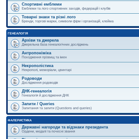
Спортивні емблеми
Емблеми та лого спортивних заходів, федерацій і клубів
Товарні знаки та різні лого
Бренди, торгові марки, символи фірм і організацій, клейма
ГЕНЕАЛОГІЯ
Архіви та джерела
Джерельна база генеалогічних досліджень
Антропоніміка
Походження прізвищ та імен
Некрополістика
Некрополі, меморіали, цвинтарі
Родоводи
Дослідження родоводів
ДНК-генеалогія
Генеалогія й дослідження ДНК
Запити / Queries
Запитання та запити (Questions and queries)
ФАЛЕРИСТИКА
Державні нагороди та відзнаки президента
Ордени, медалі та почесні звання