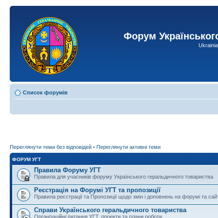
Форум Українськог
Ukraini
Список форумів
Переглянути теми без відповідей
•
Переглянути активні теми
ФОРУМ УГТ
Правила Форуму УГТ
Правила для учасників форуму Українського геральдичного товариства
Реєстрація на Форумі УГТ та пропозиції
Правила реєстрації та Пропозиції щодо змін і доповнень на форумі та сай
Справи Українського геральдичного товариства
Організаційні питання УГТ, проекти та плани роботи