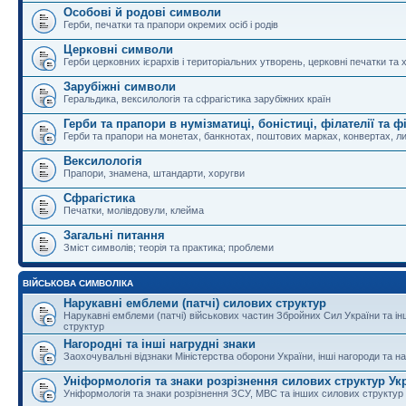
Особові й родові символи
Герби, печатки та прапори окремих осіб і родів
Церковні символи
Герби церковних ієрархів і територіальних утворень, церковні печатки та 
Зарубіжні символи
Геральдика, вексилологія та сфрагістика зарубіжних країн
Герби та прапори в нумізматиці, боністиці, філателії та ф
Герби та прапори на монетах, банкнотах, поштових марках, конвертах, ли
Вексилологія
Прапори, знамена, штандарти, хоругви
Сфрагістика
Печатки, молівдовули, клейма
Загальні питання
Зміст символів; теорія та практика; проблеми
ВІЙСЬКОВА СИМВОЛІКА
Нарукавні емблеми (патчі) силових структур
Нарукавні емблеми (патчі) військових частин Збройних Сил України та і
структур
Нагородні та інші нагрудні знаки
Заохочувальні відзнаки Міністерства оборони України, інші нагороди та на
Уніформологія та знаки розрізнення силових структур Ук
Уніформологія та знаки розрізнення ЗСУ, МВС та інших силових структур