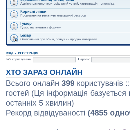
Адміністративно-територіальний устрій, картографія, топоніміка
Корисні лінки
Посилання на тематичні електронні ресурси
Гумор
Гумор на тематику форуму
Базар
Оголошення про обмін, пошук чи продаж матеріалів
ВХІД
•
РЕЄСТРАЦІЯ
Ім'я користувача:
Пароль:
ХТО ЗАРАЗ ОНЛАЙН
Всього онлайн
399
користувачів :
гостей (Ця інформація базується 
останніх 5 хвилин)
Рекорд відвідуваності
(4855 одно