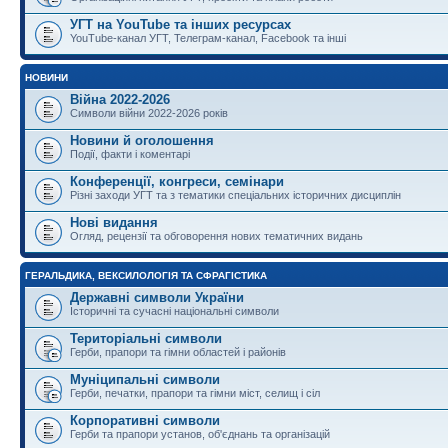
УГТ на YouTube та інших ресурсах
YouTube-канал УГТ, Телеграм-канал, Facebook та інші
НОВИНИ
Війна 2022-2026
Символи війни 2022-2026 років
Новини й оголошення
Події, факти і коментарі
Конференції, конгреси, семінари
Різні заходи УГТ та з тематики спеціальних історичних дисциплін
Нові видання
Огляд, рецензії та обговорення нових тематичних видань
ГЕРАЛЬДИКА, ВЕКСИЛОЛОГІЯ ТА СФРАГІСТИКА
Державні символи України
Історичні та сучасні національні символи
Територіальні символи
Герби, прапори та гімни областей і районів
Муніципальні символи
Герби, печатки, прапори та гімни міст, селищ і сіл
Корпоративні символи
Герби та прапори установ, об'єднань та організацій