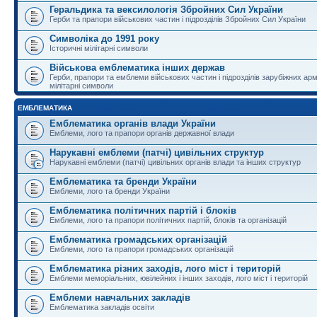
Геральдика та вексилологія Збройних Сил України
Герби та прапори військових частин і підрозділів Збройних Сил України
Символіка до 1991 року
Історичні мілітарні символи
Військова емблематика інших держав
Герби, прапори та емблеми військових частин і підрозділів зарубіжних армі
мілітарні символи
ЕМБЛЕМАТИКА
Емблематика органів влади України
Емблеми, лого та прапори органів державної влади
Нарукавні емблеми (патчі) цивільних структур
Нарукавні емблеми (патчі) цивільних органів влади та інших структур
Емблематика та бренди України
Емблеми, лого та бренди України
Емблематика політичних партій і блоків
Емблеми, лого та прапори політичних партій, блоків та організацій
Емблематика громадських організацій
Емблеми, лого та прапори громадських організацій
Емблематика різних заходів, лого міст і територій
Емблеми меморіальних, ювілейних і інших заходів, лого міст і територій
Емблеми навчальних закладів
Емблематика закладів освіти