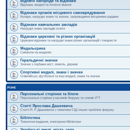
Відомчі нагороди та відзнаки
Відзнаки, медалі та почесні звання
Відзнаки органів місцевого самоврядування
Колари, нагрудні знаки та значки, запроваджені місцевими радами
Відзнаки навчальних закладів
Нагрудні знаки закладів освіти
Відзнаки церковні та різних організацій
Церковні відзнаки та нагрудні знаки різних організацій і товариств
Медальєрика
Символи на медалях
Геральдичні значки
Значки з гербами міст, земель, держав
Спортивні медалі, знаки і значки
Олімпійські, футбольні та інші медалі, знаки та значки
РІЗНЕ
Персональні сторінки та блоги
Персональні сторінки учасників Форуму та членів УГТ
Статті Ярослава Дашкевича
Статті Я. Р. Дашкевича з тематики СІД і інших проблем форуму
Бібліотека
Тематичні видання, електронні бібліотеки
Українські землі, міста, села