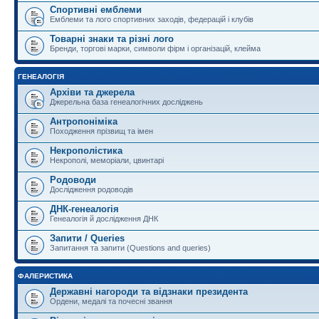
Спортивні емблеми
Емблеми та лого спортивних заходів, федерацій і клубів
Товарні знаки та різні лого
Бренди, торгові марки, символи фірм і організацій, клейма
ГЕНЕАЛОГІЯ
Архіви та джерела
Джерельна база генеалогічних досліджень
Антропоніміка
Походження прізвищ та імен
Некрополістика
Некрополі, меморіали, цвинтарі
Родоводи
Дослідження родоводів
ДНК-генеалогія
Генеалогія й дослідження ДНК
Запити / Queries
Запитання та запити (Questions and queries)
ФАЛЕРИСТИКА
Державні нагороди та відзнаки президента
Ордени, медалі та почесні звання