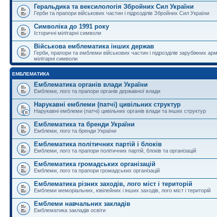
Геральдика та вексилологія Збройних Сил України
Герби та прапори військових частин і підрозділів Збройних Сил України
Символіка до 1991 року
Історичні мілітарні символи
Військова емблематика інших держав
Герби, прапори та емблеми військових частин і підрозділів зарубіжних армі
мілітарні символи
ЕМБЛЕМАТИКА
Емблематика органів влади України
Емблеми, лого та прапори органів державної влади
Нарукавні емблеми (патчі) цивільних структур
Нарукавні емблеми (патчі) цивільних органів влади та інших структур
Емблематика та бренди України
Емблеми, лого та бренди України
Емблематика політичних партій і блоків
Емблеми, лого та прапори політичних партій, блоків та організацій
Емблематика громадських організацій
Емблеми, лого та прапори громадських організацій
Емблематика різних заходів, лого міст і територій
Емблеми меморіальних, ювілейних і інших заходів, лого міст і територій
Емблеми навчальних закладів
Емблематика закладів освіти