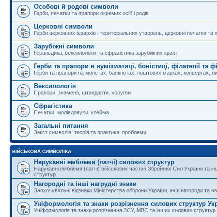
Особові й родові символи
Герби, печатки та прапори окремих осіб і родів
Церковні символи
Герби церковних ієрархів і територіальних утворень, церковні печатки та 
Зарубіжні символи
Геральдика, вексилологія та сфрагістика зарубіжних країн
Герби та прапори в нумізматиці, боністиці, філателії та ф
Герби та прапори на монетах, банкнотах, поштових марках, конвертах, ли
Вексилологія
Прапори, знамена, штандарти, хоругви
Сфрагістика
Печатки, молівдовули, клейма
Загальні питання
Зміст символів; теорія та практика; проблеми
ВІЙСЬКОВА СИМВОЛІКА
Нарукавні емблеми (патчі) силових структур
Нарукавні емблеми (патчі) військових частин Збройних Сил України та і
структур
Нагородні та інші нагрудні знаки
Заохочувальні відзнаки Міністерства оборони України, інші нагороди та на
Уніформологія та знаки розрізнення силових структур Ук
Уніформологія та знаки розрізнення ЗСУ, МВС та інших силових структур