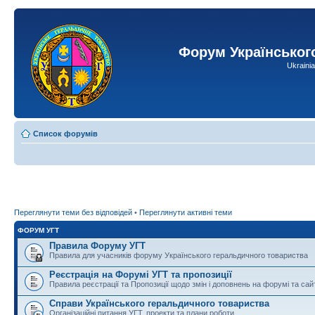
Форум Українськог
Ukraini
Список форумів
Переглянути теми без відповідей
•
Переглянути активні теми
ФОРУМ УГТ
Правила Форуму УГТ
Правила для учасників форуму Українського геральдичного товариства
Реєстрація на Форумі УГТ та пропозиції
Правила реєстрації та Пропозиції щодо змін і доповнень на форумі та сай
Справи Українського геральдичного товариства
Організаційні питання УГТ, проекти та плани роботи