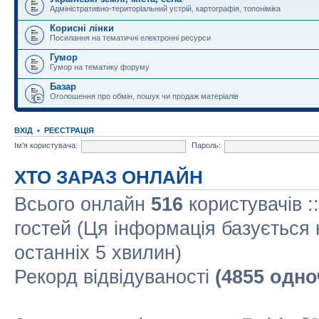
Адміністративно-територіальний устрій, картографія, топоніміка
Корисні лінки
Посилання на тематичні електронні ресурси
Гумор
Гумор на тематику форуму
Базар
Оголошення про обмін, пошук чи продаж матеріалів
ВХІД
•
РЕЄСТРАЦІЯ
Ім'я користувача:
Пароль:
ХТО ЗАРАЗ ОНЛАЙН
Всього онлайн
516
користувачів :
гостей (Ця інформація базується 
останніх 5 хвилин)
Рекорд відвідуваності
(4855 одно