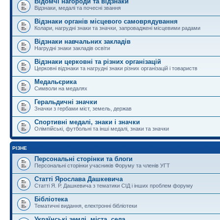
Відомчі нагороди та відзнаки
Відзнаки, медалі та почесні звання
Відзнаки органів місцевого самоврядування
Колари, нагрудні знаки та значки, запроваджені місцевими радами
Відзнаки навчальних закладів
Нагрудні знаки закладів освіти
Відзнаки церковні та різних організацій
Церковні відзнаки та нагрудні знаки різних організацій і товариств
Медальєрика
Символи на медалях
Геральдичні значки
Значки з гербами міст, земель, держав
Спортивні медалі, знаки і значки
Олімпійські, футбольні та інші медалі, знаки та значки
РІЗНЕ
Персональні сторінки та блоги
Персональні сторінки учасників Форуму та членів УГТ
Статті Ярослава Дашкевича
Статті Я. Р. Дашкевича з тематики СІД і інших проблем форуму
Бібліотека
Тематичні видання, електронні бібліотеки
Українські землі, міста, села