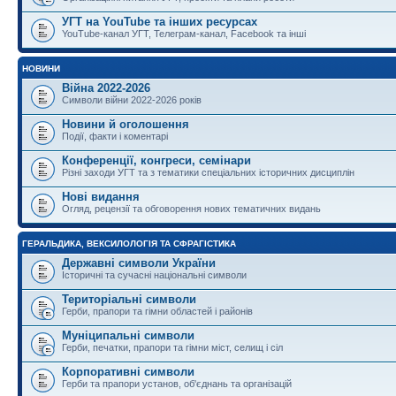
УГТ на YouTube та інших ресурсах
YouTube-канал УГТ, Телеграм-канал, Facebook та інші
НОВИНИ
Війна 2022-2026
Символи війни 2022-2026 років
Новини й оголошення
Події, факти і коментарі
Конференції, конгреси, семінари
Різні заходи УГТ та з тематики спеціальних історичних дисциплін
Нові видання
Огляд, рецензії та обговорення нових тематичних видань
ГЕРАЛЬДИКА, ВЕКСИЛОЛОГІЯ ТА СФРАГІСТИКА
Державні символи України
Історичні та сучасні національні символи
Територіальні символи
Герби, прапори та гімни областей і районів
Муніципальні символи
Герби, печатки, прапори та гімни міст, селищ і сіл
Корпоративні символи
Герби та прапори установ, об'єднань та організацій