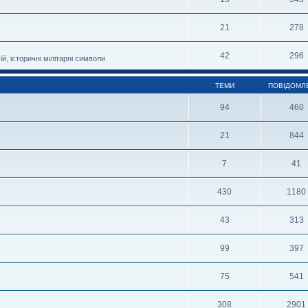
21
278
42
296
й, історичні мілітарні символи
ТЕМИ
ПОВІДОМЛ
94
460
21
844
7
41
430
1180
43
313
99
397
75
541
308
2901