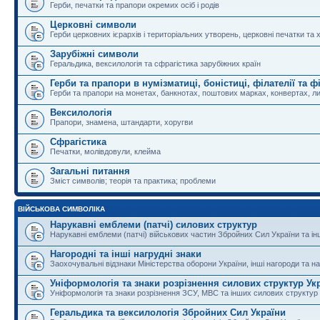
Герби, печатки та прапори окремих осіб і родів
Церковні символи
Герби церковних ієрархів і територіальних утворень, церковні печатки та 
Зарубіжні символи
Геральдика, вексилологія та сфрагістика зарубіжних країн
Герби та прапори в нумізматиці, боністиці, філателії та ф
Герби та прапори на монетах, банкнотах, поштових марках, конвертах, ли
Вексилологія
Прапори, знамена, штандарти, хоругви
Сфрагістика
Печатки, молівдовули, клейма
Загальні питання
Зміст символів; теорія та практика; проблеми
ВІЙСЬКОВА СИМВОЛІКА
Нарукавні емблеми (патчі) силових структур
Нарукавні емблеми (патчі) військових частин Збройних Сил України та і
Нагородні та інші нагрудні знаки
Заохочувальні відзнаки Міністерства оборони України, інші нагороди та на
Уніформологія та знаки розрізнення силових структур Ук
Уніформологія та знаки розрізнення ЗСУ, МВС та інших силових структур
Геральдика та вексилологія Збройних Сил України