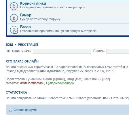
Корисні лінки
Посилання на тематичні електронні ресурси
Гумор
Гумор на тематику форуму
Базар
Оголошення про обмін, пошук чи продаж матеріалів
ВХІД
•
РЕЄСТРАЦІЯ
Ім'я користувача:
Пароль:
ХТО ЗАРАЗ ОНЛАЙН
Всього онлайн
395
користувачів :: 3 зареєстрованих, 0 прихованих і 392 гостей (Ц
Рекорд відвідуваності
(4855 одночасно)
відбувся 27 березня 2026, 16:15
Зареєстровані учасники:
Baidu [Spider]
,
Bing [Bot]
,
Majestic-12 [Bot]
Легенда:
Адміністратори
,
Супермодератори
СТАТИСТИКА
Всього повідомлень:
51640
• Всього тем:
3750
• Всього учасників:
842
• Останній з
Список форумів