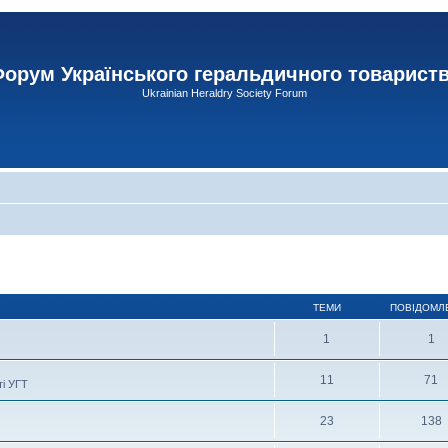
орум Українського геральдичного товарист
Ukrainian Heraldry Society Forum
ТЕМИ
ПОВІДОМЛ
1
1
11
71
ті УГТ
23
138