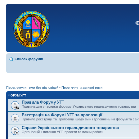
Ф
Список форумів
Переглянути теми без відповідей
•
Переглянути активні теми
ФОРУМ УГТ
Правила Форуму УГТ
Правила для учасників форуму Українського геральдичного товариства
Реєстрація на Форумі УГТ та пропозиції
Правила реєстрації та Пропозиції щодо змін і доповнень на форумі та сай
Справи Українського геральдичного товариства
Організаційні питання УГТ, проекти та плани роботи