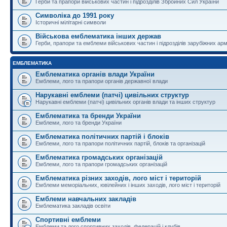
Герби та прапори військових частин і підрозділів Збройних Сил України
Символіка до 1991 року
Історичні мілітарні символи
Військова емблематика інших держав
Герби, прапори та емблеми військових частин і підрозділів зарубіжних армі
ЕМБЛЕМАТИКА
Емблематика органів влади України
Емблеми, лого та прапори органів державної влади
Нарукавні емблеми (патчі) цивільних структур
Нарукавні емблеми (патчі) цивільних органів влади та інших структур
Емблематика та бренди України
Емблеми, лого та бренди України
Емблематика політичних партій і блоків
Емблеми, лого та прапори політичних партій, блоків та організацій
Емблематика громадських організацій
Емблеми, лого та прапори громадських організацій
Емблематика різних заходів, лого міст і територій
Емблеми меморіальних, ювілейних і інших заходів, лого міст і територій
Емблеми навчальних закладів
Емблематика закладів освіти
Спортивні емблеми
Емблеми та лого спортивних заходів, федерацій і клубів