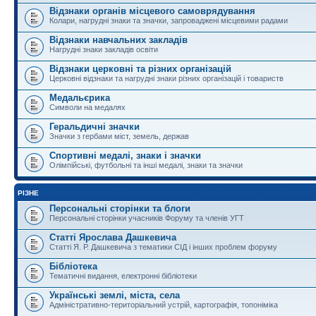
Відзнаки органів місцевого самоврядування
Колари, нагрудні знаки та значки, запроваджені місцевими радами
Відзнаки навчальних закладів
Нагрудні знаки закладів освіти
Відзнаки церковні та різних організацій
Церковні відзнаки та нагрудні знаки різних організацій і товариств
Медальєрика
Символи на медалях
Геральдичні значки
Значки з гербами міст, земель, держав
Спортивні медалі, знаки і значки
Олімпійські, футбольні та інші медалі, знаки та значки
РІЗНЕ
Персональні сторінки та блоги
Персональні сторінки учасників Форуму та членів УГТ
Статті Ярослава Дашкевича
Статті Я. Р. Дашкевича з тематики СІД і інших проблем форуму
Бібліотека
Тематичні видання, електронні бібліотеки
Українські землі, міста, села
Адміністративно-територіальний устрій, картографія, топоніміка