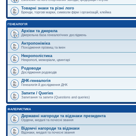
Товарні знаки та різні лого
Бренди, торгові марки, символи фірм і організацій, клейма
ГЕНЕАЛОГІЯ
Архіви та джерела
Джерельна база генеалогічних досліджень
Антропоніміка
Походження прізвищ та імен
Некрополістика
Некрополі, меморіали, цвинтарі
Родоводи
Дослідження родоводів
ДНК-генеалогія
Генеалогія й дослідження ДНК
Запити / Queries
Запитання та запити (Questions and queries)
ФАЛЕРИСТИКА
Державні нагороди та відзнаки президента
Ордени, медалі та почесні звання
Відомчі нагороди та відзнаки
Відзнаки, медалі та почесні звання