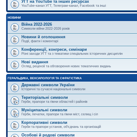
УГТ на YouTube та інших ресурсах
YouTube-канал УГТ, Телеграм-канал, Facebook та інші
НОВИНИ
Війна 2022-2026
Символи війни 2022-2026 років
Новини й оголошення
Події, факти і коментарі
Конференції, конгреси, семінари
Різні заходи УГТ та з тематики спеціальних історичних дисциплін
Нові видання
Огляд, рецензії та обговорення нових тематичних видань
ГЕРАЛЬДИКА, ВЕКСИЛОЛОГІЯ ТА СФРАГІСТИКА
Державні символи України
Історичні та сучасні національні символи
Територіальні символи
Герби, прапори та гімни областей і районів
Муніципальні символи
Герби, печатки, прапори та гімни міст, селищ і сіл
Корпоративні символи
Герби та прапори установ, об'єднань та організацій
Особові й родові символи