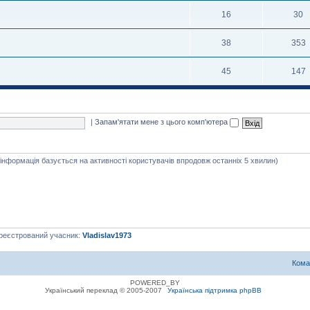
16
30
38
353
45
147
|
Запам'ятати мене з цього комп'ютера
я інформація базується на активності користувачів впродовж останніх 5 хвилин)
ареєстрований учасник:
Vladislav1973
Кома
POWERED_BY
Український переклад © 2005-2007
Українська підтримка phpBB