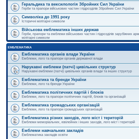
Геральдика та вексилологія Збройних Сил України
Герби та прапори військових частин і підрозділів Збройних Сил України
Символіка до 1991 року
Історичні мілітарні символи
Військова емблематика інших держав
Герби, прапори та емблеми військових частин і підрозділів зарубіжних армі
мілітарні символи
ЕМБЛЕМАТИКА
Емблематика органів влади України
Емблеми, лого та прапори органів державної влади
Нарукавні емблеми (патчі) цивільних структур
Нарукавні емблеми (патчі) цивільних органів влади та інших структур
Емблематика та бренди України
Емблеми, лого та бренди України
Емблематика політичних партій і блоків
Емблеми, лого та прапори політичних партій, блоків та організацій
Емблематика громадських організацій
Емблеми, лого та прапори громадських організацій
Емблематика різних заходів, лого міст і територій
Емблеми меморіальних, ювілейних і інших заходів, лого міст і територій
Емблеми навчальних закладів
Емблематика закладів освіти