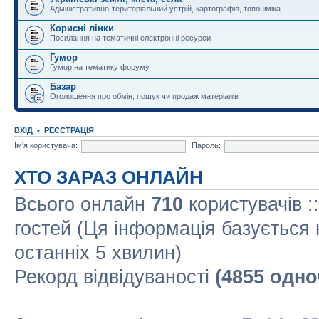
Адміністративно-територіальний устрій, картографія, топоніміка
Корисні лінки
Посилання на тематичні електронні ресурси
Гумор
Гумор на тематику форуму
Базар
Оголошення про обмін, пошук чи продаж матеріалів
ВХІД
•
РЕЄСТРАЦІЯ
Ім'я користувача:
Пароль:
ХТО ЗАРАЗ ОНЛАЙН
Всього онлайн
710
користувачів :
гостей (Ця інформація базується 
останніх 5 хвилин)
Рекорд відвідуваності
(4855 одно