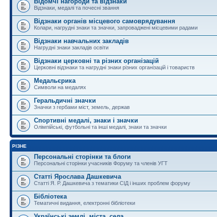
Відомчі нагороди та відзнаки
Відзнаки, медалі та почесні звання
Відзнаки органів місцевого самоврядування
Колари, нагрудні знаки та значки, запроваджені місцевими радами
Відзнаки навчальних закладів
Нагрудні знаки закладів освіти
Відзнаки церковні та різних організацій
Церковні відзнаки та нагрудні знаки різних організацій і товариств
Медальєрика
Символи на медалях
Геральдичні значки
Значки з гербами міст, земель, держав
Спортивні медалі, знаки і значки
Олімпійські, футбольні та інші медалі, знаки та значки
РІЗНЕ
Персональні сторінки та блоги
Персональні сторінки учасників Форуму та членів УГТ
Статті Ярослава Дашкевича
Статті Я. Р. Дашкевича з тематики СІД і інших проблем форуму
Бібліотека
Тематичні видання, електронні бібліотеки
Українські землі, міста, села