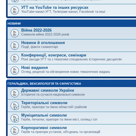
УГТ на YouTube та інших ресурсах
YouTube-канал УГТ, Телеграм-канал, Facebook та інші
НОВИНИ
Війна 2022-2026
Символи війни 2022-2026 років
Новини й оголошення
Події, факти і коментарі
Конференції, конгреси, семінари
Різні заходи УГТ та з тематики спеціальних історичних дисциплін
Нові видання
Огляд, рецензії та обговорення нових тематичних видань
ГЕРАЛЬДИКА, ВЕКСИЛОЛОГІЯ ТА СФРАГІСТИКА
Державні символи України
Історичні та сучасні національні символи
Територіальні символи
Герби, прапори та гімни областей і районів
Муніципальні символи
Герби, печатки, прапори та гімни міст, селищ і сіл
Корпоративні символи
Герби та прапори установ, об'єднань та організацій