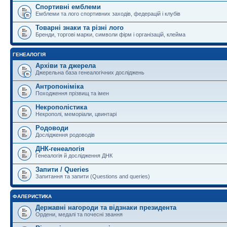
Спортивні емблеми
Емблеми та лого спортивних заходів, федерацій і клубів
Товарні знаки та різні лого
Бренди, торгові марки, символи фірм і організацій, клейма
ГЕНЕАЛОГІЯ
Архіви та джерела
Джерельна база генеалогічних досліджень
Антропоніміка
Походження прізвищ та імен
Некрополістика
Некрополі, меморіали, цвинтарі
Родоводи
Дослідження родоводів
ДНК-генеалогія
Генеалогія й дослідження ДНК
Запити / Queries
Запитання та запити (Questions and queries)
ФАЛЕРИСТИКА
Державні нагороди та відзнаки президента
Ордени, медалі та почесні звання