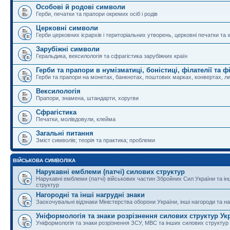
Особові й родові символи
Герби, печатки та прапори окремих осіб і родів
Церковні символи
Герби церковних ієрархів і територіальних утворень, церковні печатки та 
Зарубіжні символи
Геральдика, вексилологія та сфрагістика зарубіжних країн
Герби та прапори в нумізматиці, боністиці, філателії та ф
Герби та прапори на монетах, банкнотах, поштових марках, конвертах, ли
Вексилологія
Прапори, знамена, штандарти, хоругви
Сфрагістика
Печатки, молівдовули, клейма
Загальні питання
Зміст символів; теорія та практика; проблеми
ВІЙСЬКОВА СИМВОЛІКА
Нарукавні емблеми (патчі) силових структур
Нарукавні емблеми (патчі) військових частин Збройних Сил України та і
структур
Нагородні та інші нагрудні знаки
Заохочувальні відзнаки Міністерства оборони України, інші нагороди та на
Уніформологія та знаки розрізнення силових структур Ук
Уніформологія та знаки розрізнення ЗСУ, МВС та інших силових структур