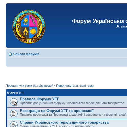
Форум Українськог
Ukraini
Список форумів
Переглянути теми без відповідей
•
Переглянути активні теми
ФОРУМ УГТ
Правила Форуму УГТ
Правила для учасників форуму Українського геральдичного товариства
Реєстрація на Форумі УГТ та пропозиції
Правила реєстрації та Пропозиції щодо змін і доповнень на форумі та сай
Справи Українського геральдичного товариства
Організаційні питання УГТ, проекти та плани роботи