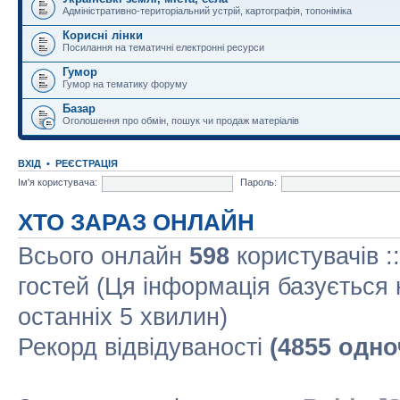
Адміністративно-територіальний устрій, картографія, топоніміка
Корисні лінки
Посилання на тематичні електронні ресурси
Гумор
Гумор на тематику форуму
Базар
Оголошення про обмін, пошук чи продаж матеріалів
ВХІД
•
РЕЄСТРАЦІЯ
Ім'я користувача:
Пароль:
ХТО ЗАРАЗ ОНЛАЙН
Всього онлайн
598
користувачів :
гостей (Ця інформація базується 
останніх 5 хвилин)
Рекорд відвідуваності
(4855 одно