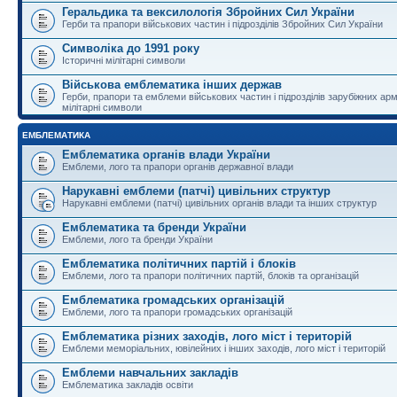
Геральдика та вексилологія Збройних Сил України
Герби та прапори військових частин і підрозділів Збройних Сил України
Символіка до 1991 року
Історичні мілітарні символи
Військова емблематика інших держав
Герби, прапори та емблеми військових частин і підрозділів зарубіжних армі
мілітарні символи
ЕМБЛЕМАТИКА
Емблематика органів влади України
Емблеми, лого та прапори органів державної влади
Нарукавні емблеми (патчі) цивільних структур
Нарукавні емблеми (патчі) цивільних органів влади та інших структур
Емблематика та бренди України
Емблеми, лого та бренди України
Емблематика політичних партій і блоків
Емблеми, лого та прапори політичних партій, блоків та організацій
Емблематика громадських організацій
Емблеми, лого та прапори громадських організацій
Емблематика різних заходів, лого міст і територій
Емблеми меморіальних, ювілейних і інших заходів, лого міст і територій
Емблеми навчальних закладів
Емблематика закладів освіти