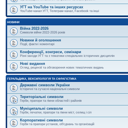
УГТ на YouTube та інших ресурсах
YouTube-канал УГТ, Телеграм-канал, Facebook та інші
НОВИНИ
Війна 2022-2026
Символи війни 2022-2026 років
Новини й оголошення
Події, факти і коментарі
Конференції, конгреси, семінари
Різні заходи УГТ та з тематики спеціальних історичних дисциплін
Нові видання
Огляд, рецензії та обговорення нових тематичних видань
ГЕРАЛЬДИКА, ВЕКСИЛОЛОГІЯ ТА СФРАГІСТИКА
Державні символи України
Історичні та сучасні національні символи
Територіальні символи
Герби, прапори та гімни областей і районів
Муніципальні символи
Герби, печатки, прапори та гімни міст, селищ і сіл
Корпоративні символи
Герби та прапори установ, об'єднань та організацій