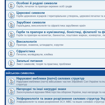
Особові й родові символи
Герби, печатки та прапори окремих осіб і родів
Церковні символи
Герби церковних ієрархів і територіальних утворень, церковні печатки та 
Зарубіжні символи
Геральдика, вексилологія та сфрагістика зарубіжних країн
Герби та прапори в нумізматиці, боністиці, філателії та ф
Герби та прапори на монетах, банкнотах, поштових марках, конвертах, ли
Вексилологія
Прапори, знамена, штандарти, хоругви
Сфрагістика
Печатки, молівдовули, клейма
Загальні питання
Зміст символів; теорія та практика; проблеми
ВІЙСЬКОВА СИМВОЛІКА
Нарукавні емблеми (патчі) силових структур
Нарукавні емблеми (патчі) військових частин Збройних Сил України та і
структур
Нагородні та інші нагрудні знаки
Заохочувальні відзнаки Міністерства оборони України, інші нагороди та на
Уніформологія та знаки розрізнення силових структур Ук
Уніформологія та знаки розрізнення ЗСУ, МВС та інших силових структур