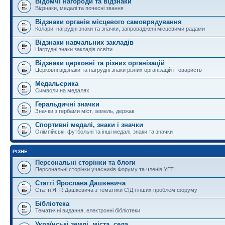
Відомчі нагороди та відзнаки
Відзнаки, медалі та почесні звання
Відзнаки органів місцевого самоврядування
Колари, нагрудні знаки та значки, запроваджені місцевими радами
Відзнаки навчальних закладів
Нагрудні знаки закладів освіти
Відзнаки церковні та різних організацій
Церковні відзнаки та нагрудні знаки різних організацій і товариств
Медальєрика
Символи на медалях
Геральдичні значки
Значки з гербами міст, земель, держав
Спортивні медалі, знаки і значки
Олімпійські, футбольні та інші медалі, знаки та значки
РІЗНЕ
Персональні сторінки та блоги
Персональні сторінки учасників Форуму та членів УГТ
Статті Ярослава Дашкевича
Статті Я. Р. Дашкевича з тематики СІД і інших проблем форуму
Бібліотека
Тематичні видання, електронні бібліотеки
Українські землі, міста, села