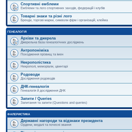
Спортивні емблеми
Емблеми та лого спортивних заходів, федерацій і клубів
Товарні знаки та різні лого
Бренди, торгові марки, символи фірм і організацій, клейма
ГЕНЕАЛОГІЯ
Архіви та джерела
Джерельна база генеалогічних досліджень
Антропоніміка
Походження прізвищ та імен
Некрополістика
Некрополі, меморіали, цвинтарі
Родоводи
Дослідження родоводів
ДНК-генеалогія
Генеалогія й дослідження ДНК
Запити / Queries
Запитання та запити (Questions and queries)
ФАЛЕРИСТИКА
Державні нагороди та відзнаки президента
Ордени, медалі та почесні звання