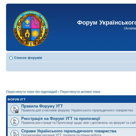
Форум Українськог
Ukraini
Список форумів
Переглянути теми без відповідей
•
Переглянути активні теми
ФОРУМ УГТ
Правила Форуму УГТ
Правила для учасників форуму Українського геральдичного товариства
Реєстрація на Форумі УГТ та пропозиції
Правила реєстрації та Пропозиції щодо змін і доповнень на форумі та сай
Справи Українського геральдичного товариства
Організаційні питання УГТ, проекти та плани роботи