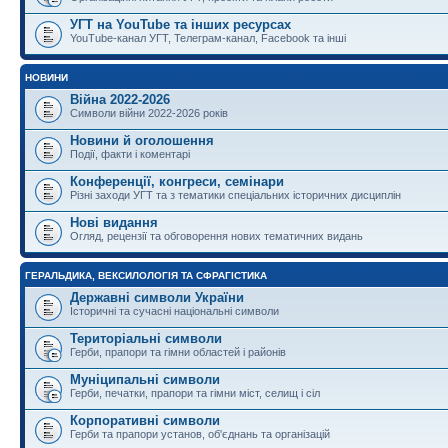
УГТ на YouTube та інших ресурсах
YouTube-канал УГТ, Телеграм-канал, Facebook та інші
НОВИНИ
Війна 2022-2026
Символи війни 2022-2026 років
Новини й оголошення
Події, факти і коментарі
Конференції, конгреси, семінари
Різні заходи УГТ та з тематики спеціальних історичних дисциплін
Нові видання
Огляд, рецензії та обговорення нових тематичних видань
ГЕРАЛЬДИКА, ВЕКСИЛОЛОГІЯ ТА СФРАГІСТИКА
Державні символи України
Історичні та сучасні національні символи
Територіальні символи
Герби, прапори та гімни областей і районів
Муніципальні символи
Герби, печатки, прапори та гімни міст, селищ і сіл
Корпоративні символи
Герби та прапори установ, об'єднань та організацій