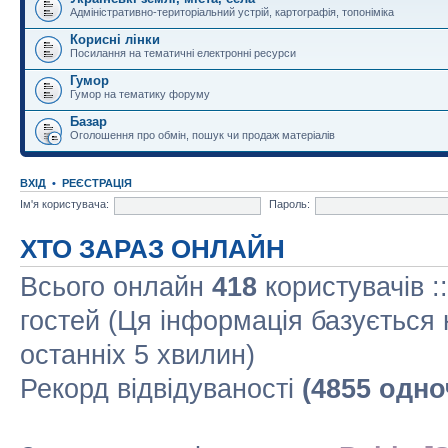
Адміністративно-територіальний устрій, картографія, топоніміка
Корисні лінки
Посилання на тематичні електронні ресурси
Гумор
Гумор на тематику форуму
Базар
Оголошення про обмін, пошук чи продаж матеріалів
ВХІД
•
РЕЄСТРАЦІЯ
Ім'я користувача:
Пароль:
ХТО ЗАРАЗ ОНЛАЙН
Всього онлайн
418
користувачів :
гостей (Ця інформація базується 
останніх 5 хвилин)
Рекорд відвідуваності
(4855 одно