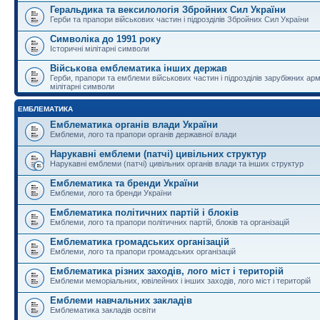
Геральдика та вексилологія Збройних Сил України
Герби та прапори військових частин і підрозділів Збройних Сил України
Символіка до 1991 року
Історичні мілітарні символи
Військова емблематика інших держав
Герби, прапори та емблеми військових частин і підрозділів зарубіжних армі
мілітарні символи
ЕМБЛЕМАТИКА
Емблематика органів влади України
Емблеми, лого та прапори органів державної влади
Нарукавні емблеми (патчі) цивільних структур
Нарукавні емблеми (патчі) цивільних органів влади та інших структур
Емблематика та бренди України
Емблеми, лого та бренди України
Емблематика політичних партій і блоків
Емблеми, лого та прапори політичних партій, блоків та організацій
Емблематика громадських організацій
Емблеми, лого та прапори громадських організацій
Емблематика різних заходів, лого міст і територій
Емблеми меморіальних, ювілейних і інших заходів, лого міст і територій
Емблеми навчальних закладів
Емблематика закладів освіти