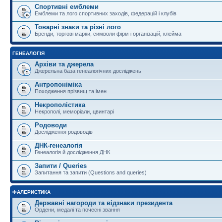
Спортивні емблеми
Емблеми та лого спортивних заходів, федерацій і клубів
Товарні знаки та різні лого
Бренди, торгові марки, символи фірм і організацій, клейма
ГЕНЕАЛОГІЯ
Архіви та джерела
Джерельна база генеалогічних досліджень
Антропоніміка
Походження прізвищ та імен
Некрополістика
Некрополі, меморіали, цвинтарі
Родоводи
Дослідження родоводів
ДНК-генеалогія
Генеалогія й дослідження ДНК
Запити / Queries
Запитання та запити (Questions and queries)
ФАЛЕРИСТИКА
Державні нагороди та відзнаки президента
Ордени, медалі та почесні звання