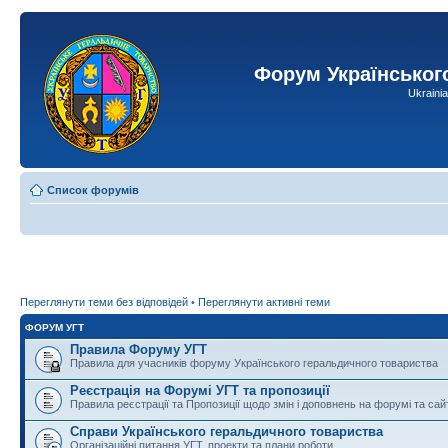
Форум Українськог
Ukraini
Список форумів
Переглянути теми без відповідей
•
Переглянути активні теми
ФОРУМ УГТ
Правила Форуму УГТ
Правила для учасників форуму Українського геральдичного товариства
Реєстрація на Форумі УГТ та пропозиції
Правила реєстрації та Пропозиції щодо змін і доповнень на форумі та сай
Справи Українського геральдичного товариства
Організаційні питання УГТ, проекти та плани роботи