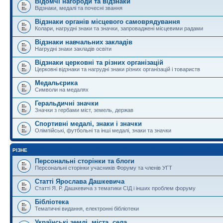
Відомчі нагороди та відзнаки
Відзнаки, медалі та почесні звання
Відзнаки органів місцевого самоврядування
Колари, нагрудні знаки та значки, запроваджені місцевими радами
Відзнаки навчальних закладів
Нагрудні знаки закладів освіти
Відзнаки церковні та різних організацій
Церковні відзнаки та нагрудні знаки різних організацій і товариств
Медальєрика
Символи на медалях
Геральдичні значки
Значки з гербами міст, земель, держав
Спортивні медалі, знаки і значки
Олімпійські, футбольні та інші медалі, знаки та значки
РІЗНЕ
Персональні сторінки та блоги
Персональні сторінки учасників Форуму та членів УГТ
Статті Ярослава Дашкевича
Статті Я. Р. Дашкевича з тематики СІД і інших проблем форуму
Бібліотека
Тематичні видання, електронні бібліотеки
Українські землі, міста, села