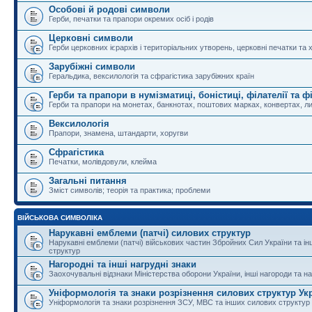
Особові й родові символи
Герби, печатки та прапори окремих осіб і родів
Церковні символи
Герби церковних ієрархів і територіальних утворень, церковні печатки та 
Зарубіжні символи
Геральдика, вексилологія та сфрагістика зарубіжних країн
Герби та прапори в нумізматиці, боністиці, філателії та ф
Герби та прапори на монетах, банкнотах, поштових марках, конвертах, ли
Вексилологія
Прапори, знамена, штандарти, хоругви
Сфрагістика
Печатки, молівдовули, клейма
Загальні питання
Зміст символів; теорія та практика; проблеми
ВІЙСЬКОВА СИМВОЛІКА
Нарукавні емблеми (патчі) силових структур
Нарукавні емблеми (патчі) військових частин Збройних Сил України та і
структур
Нагородні та інші нагрудні знаки
Заохочувальні відзнаки Міністерства оборони України, інші нагороди та на
Уніформологія та знаки розрізнення силових структур Ук
Уніформологія та знаки розрізнення ЗСУ, МВС та інших силових структур