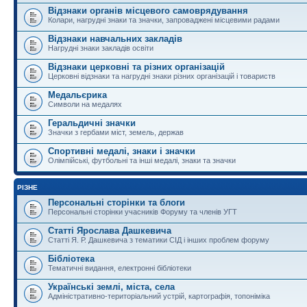
Відзнаки органів місцевого самоврядування
Колари, нагрудні знаки та значки, запроваджені місцевими радами
Відзнаки навчальних закладів
Нагрудні знаки закладів освіти
Відзнаки церковні та різних організацій
Церковні відзнаки та нагрудні знаки різних організацій і товариств
Медальєрика
Символи на медалях
Геральдичні значки
Значки з гербами міст, земель, держав
Спортивні медалі, знаки і значки
Олімпійські, футбольні та інші медалі, знаки та значки
РІЗНЕ
Персональні сторінки та блоги
Персональні сторінки учасників Форуму та членів УГТ
Статті Ярослава Дашкевича
Статті Я. Р. Дашкевича з тематики СІД і інших проблем форуму
Бібліотека
Тематичні видання, електронні бібліотеки
Українські землі, міста, села
Адміністративно-територіальний устрій, картографія, топоніміка