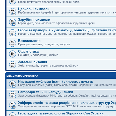
Герби, печатки та прапори окремих осіб і родів
Церковні символи
Герби церковних ієрархів і територіальних утворень, церковні печатки та 
Зарубіжні символи
Геральдика, вексилологія та сфрагістика зарубіжних країн
Герби та прапори в нумізматиці, боністиці, філателії та ф
Герби та прапори на монетах, банкнотах, поштових марках, конвертах, ли
Вексилологія
Прапори, знамена, штандарти, хоругви
Сфрагістика
Печатки, молівдовули, клейма
Загальні питання
Зміст символів; теорія та практика; проблеми
ВІЙСЬКОВА СИМВОЛІКА
Нарукавні емблеми (патчі) силових структур
Нарукавні емблеми (патчі) військових частин Збройних Сил України та і
Нагородні та інші нагрудні знаки
Заохочувальні відзнаки Міністерства оборони України, інші нагороди та на
Уніформологія та знаки розрізнення силових структур Ук
Уніформологія та знаки розрізнення ЗСУ, МВС та інших силових структур
Геральдика та вексилологія Збройних Сил України