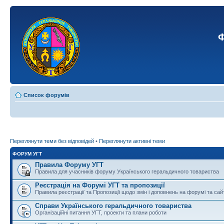
Ф
Список форумів
Переглянути теми без відповідей
•
Переглянути активні теми
ФОРУМ УГТ
Правила Форуму УГТ
Правила для учасників форуму Українського геральдичного товариства
Реєстрація на Форумі УГТ та пропозиції
Правила реєстрації та Пропозиції щодо змін і доповнень на форумі та сай
Справи Українського геральдичного товариства
Організаційні питання УГТ, проекти та плани роботи