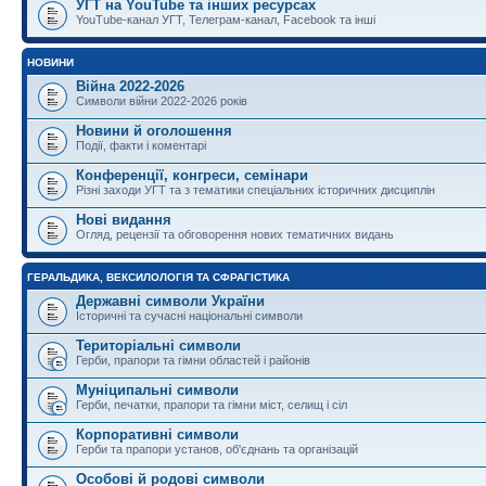
УГТ на YouTube та інших ресурсах
YouTube-канал УГТ, Телеграм-канал, Facebook та інші
НОВИНИ
Війна 2022-2026
Символи війни 2022-2026 років
Новини й оголошення
Події, факти і коментарі
Конференції, конгреси, семінари
Різні заходи УГТ та з тематики спеціальних історичних дисциплін
Нові видання
Огляд, рецензії та обговорення нових тематичних видань
ГЕРАЛЬДИКА, ВЕКСИЛОЛОГІЯ ТА СФРАГІСТИКА
Державні символи України
Історичні та сучасні національні символи
Територіальні символи
Герби, прапори та гімни областей і районів
Муніципальні символи
Герби, печатки, прапори та гімни міст, селищ і сіл
Корпоративні символи
Герби та прапори установ, об'єднань та організацій
Особові й родові символи