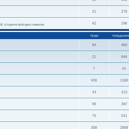
21
278
42
296
й, історичні мілітарні символи
ТЕМИ
ПОВІДОМЛ
94
460
21
844
7
41
430
1180
43
313
99
397
75
541
308
2908