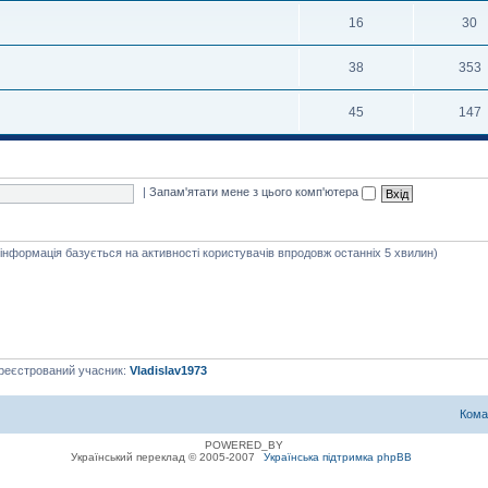
16
30
38
353
45
147
|
Запам'ятати мене з цього комп'ютера
я інформація базується на активності користувачів впродовж останніх 5 хвилин)
ареєстрований учасник:
Vladislav1973
Кома
POWERED_BY
Український переклад © 2005-2007
Українська підтримка phpBB