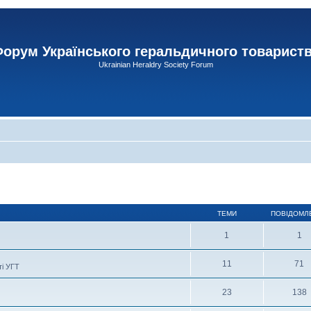
орум Українського геральдичного товарист
Ukrainian Heraldry Society Forum
ТЕМИ
ПОВІДОМЛ
1
1
11
71
ті УГТ
23
138