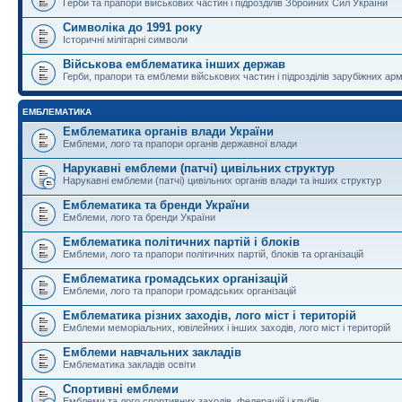
Герби та прапори військових частин і підрозділів Збройних Сил України
Символіка до 1991 року
Історичні мілітарні символи
Військова емблематика інших держав
Герби, прапори та емблеми військових частин і підрозділів зарубіжних армі
ЕМБЛЕМАТИКА
Емблематика органів влади України
Емблеми, лого та прапори органів державної влади
Нарукавні емблеми (патчі) цивільних структур
Нарукавні емблеми (патчі) цивільних органів влади та інших структур
Емблематика та бренди України
Емблеми, лого та бренди України
Емблематика політичних партій і блоків
Емблеми, лого та прапори політичних партій, блоків та організацій
Емблематика громадських організацій
Емблеми, лого та прапори громадських організацій
Емблематика різних заходів, лого міст і територій
Емблеми меморіальних, ювілейних і інших заходів, лого міст і територій
Емблеми навчальних закладів
Емблематика закладів освіти
Спортивні емблеми
Емблеми та лого спортивних заходів, федерацій і клубів