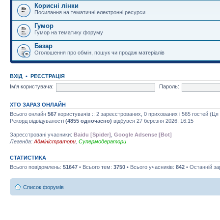
Корисні лінки
Посилання на тематичні електронні ресурси
Гумор
Гумор на тематику форуму
Базар
Оголошення про обмін, пошук чи продаж матеріалів
ВХІД
•
РЕЄСТРАЦІЯ
Ім'я користувача:
Пароль:
ХТО ЗАРАЗ ОНЛАЙН
Всього онлайн
567
користувачів :: 2 зареєстрованих, 0 прихованих і 565 гостей (Ц
Рекорд відвідуваності
(4855 одночасно)
відбувся 27 березня 2026, 16:15
Зареєстровані учасники:
Baidu [Spider]
,
Google Adsense [Bot]
Легенда:
Адміністратори
,
Супермодератори
СТАТИСТИКА
Всього повідомлень:
51647
• Всього тем:
3750
• Всього учасників:
842
• Останній з
Список форумів