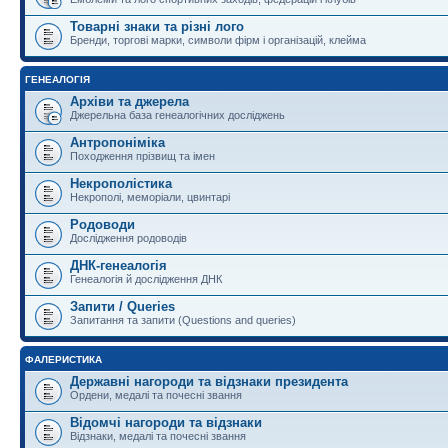
Товарні знаки та різні лого
Бренди, торгові марки, символи фірм і організацій, клейма
ГЕНЕАЛОГІЯ
Архіви та джерела
Джерельна база генеалогічних досліджень
Антропоніміка
Походження прізвищ та імен
Некрополістика
Некрополі, меморіали, цвинтарі
Родоводи
Дослідження родоводів
ДНК-генеалогія
Генеалогія й дослідження ДНК
Запити / Queries
Запитання та запити (Questions and queries)
ФАЛЕРИСТИКА
Державні нагороди та відзнаки президента
Ордени, медалі та почесні звання
Відомчі нагороди та відзнаки
Відзнаки, медалі та почесні звання