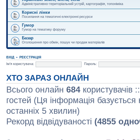
Адміністративно-територіальний устрій, картографія, топоніміка
Корисні лінки
Посилання на тематичні електронні ресурси
Гумор
Гумор на тематику форуму
Базар
Оголошення про обмін, пошук чи продаж матеріалів
ВХІД
•
РЕЄСТРАЦІЯ
Ім'я користувача:
Пароль:
ХТО ЗАРАЗ ОНЛАЙН
Всього онлайн
684
користувачів :
гостей (Ця інформація базується 
останніх 5 хвилин)
Рекорд відвідуваності
(4855 одно