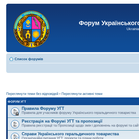
Форум Українськог
Ukraini
Список форумів
Переглянути теми без відповідей
•
Переглянути активні теми
ФОРУМ УГТ
Правила Форуму УГТ
Правила для учасників форуму Українського геральдичного товариства
Реєстрація на Форумі УГТ та пропозиції
Правила реєстрації та Пропозиції щодо змін і доповнень на форумі та сай
Справи Українського геральдичного товариства
Організаційні питання УГТ, проекти та плани роботи