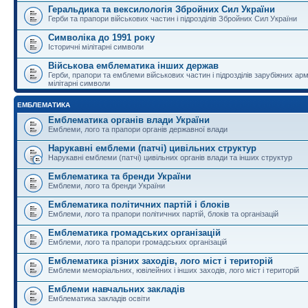
Геральдика та вексилологія Збройних Сил України
Герби та прапори військових частин і підрозділів Збройних Сил України
Символіка до 1991 року
Історичні мілітарні символи
Військова емблематика інших держав
Герби, прапори та емблеми військових частин і підрозділів зарубіжних армі
мілітарні символи
ЕМБЛЕМАТИКА
Емблематика органів влади України
Емблеми, лого та прапори органів державної влади
Нарукавні емблеми (патчі) цивільних структур
Нарукавні емблеми (патчі) цивільних органів влади та інших структур
Емблематика та бренди України
Емблеми, лого та бренди України
Емблематика політичних партій і блоків
Емблеми, лого та прапори політичних партій, блоків та організацій
Емблематика громадських організацій
Емблеми, лого та прапори громадських організацій
Емблематика різних заходів, лого міст і територій
Емблеми меморіальних, ювілейних і інших заходів, лого міст і територій
Емблеми навчальних закладів
Емблематика закладів освіти