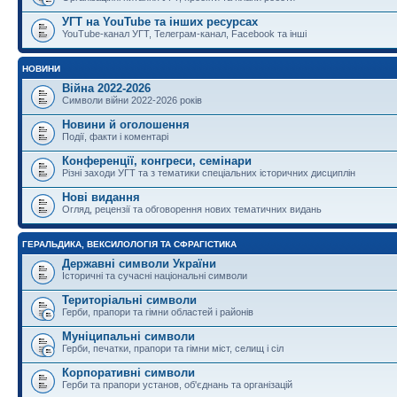
УГТ на YouTube та інших ресурсах
YouTube-канал УГТ, Телеграм-канал, Facebook та інші
НОВИНИ
Війна 2022-2026
Символи війни 2022-2026 років
Новини й оголошення
Події, факти і коментарі
Конференції, конгреси, семінари
Різні заходи УГТ та з тематики спеціальних історичних дисциплін
Нові видання
Огляд, рецензії та обговорення нових тематичних видань
ГЕРАЛЬДИКА, ВЕКСИЛОЛОГІЯ ТА СФРАГІСТИКА
Державні символи України
Історичні та сучасні національні символи
Територіальні символи
Герби, прапори та гімни областей і районів
Муніципальні символи
Герби, печатки, прапори та гімни міст, селищ і сіл
Корпоративні символи
Герби та прапори установ, об'єднань та організацій