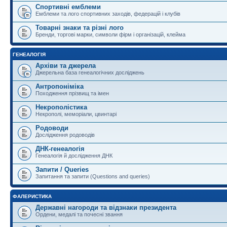
Спортивні емблеми
Емблеми та лого спортивних заходів, федерацій і клубів
Товарні знаки та різні лого
Бренди, торгові марки, символи фірм і організацій, клейма
ГЕНЕАЛОГІЯ
Архіви та джерела
Джерельна база генеалогічних досліджень
Антропоніміка
Походження прізвищ та імен
Некрополістика
Некрополі, меморіали, цвинтарі
Родоводи
Дослідження родоводів
ДНК-генеалогія
Генеалогія й дослідження ДНК
Запити / Queries
Запитання та запити (Questions and queries)
ФАЛЕРИСТИКА
Державні нагороди та відзнаки президента
Ордени, медалі та почесні звання