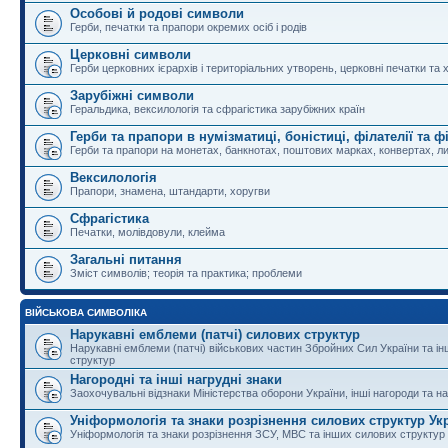
Особові й родові символи
Герби, печатки та прапори окремих осіб і родів
Церковні символи
Герби церковних ієрархів і територіальних утворень, церковні печатки та 
Зарубіжні символи
Геральдика, вексилологія та сфрагістика зарубіжних країн
Герби та прапори в нумізматиці, боністиці, філателії та ф
Герби та прапори на монетах, банкнотах, поштових марках, конвертах, ли
Вексилологія
Прапори, знамена, штандарти, хоругви
Сфрагістика
Печатки, молівдовули, клейма
Загальні питання
Зміст символів; теорія та практика; проблеми
ВІЙСЬКОВА СИМВОЛІКА
Нарукавні емблеми (патчі) силових структур
Нарукавні емблеми (патчі) військових частин Збройних Сил України та і
структур
Нагородні та інші нагрудні знаки
Заохочувальні відзнаки Міністерства оборони України, інші нагороди та на
Уніформологія та знаки розрізнення силових структур Ук
Уніформологія та знаки розрізнення ЗСУ, МВС та інших силових структур