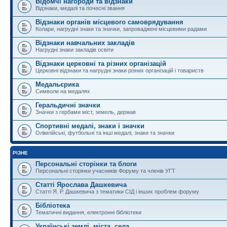
Відомчі нагороди та відзнаки
Відзнаки, медалі та почесні звання
Відзнаки органів місцевого самоврядування
Колари, нагрудні знаки та значки, запроваджені місцевими радами
Відзнаки навчальних закладів
Нагрудні знаки закладів освіти
Відзнаки церковні та різних організацій
Церковні відзнаки та нагрудні знаки різних організацій і товариств
Медальєрика
Символи на медалях
Геральдичні значки
Значки з гербами міст, земель, держав
Спортивні медалі, знаки і значки
Олімпійські, футбольні та інші медалі, знаки та значки
РІЗНЕ
Персональні сторінки та блоги
Персональні сторінки учасників Форуму та членів УГТ
Статті Ярослава Дашкевича
Статті Я. Р. Дашкевича з тематики СІД і інших проблем форуму
Бібліотека
Тематичні видання, електронні бібліотеки
Українські землі, міста, села