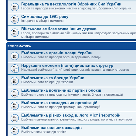
Геральдика та вексилологія Збройних Сил України
Герби та прапори військових частин і підрозділів Збройних Сил України
Символіка до 1991 року
Історичні мілітарні символи
Військова емблематика інших держав
Герби, прапори та емблеми військових частин і підрозділів зарубіжних армі
мілітарні символи
ЕМБЛЕМАТИКА
Емблематика органів влади України
Емблеми, лого та прапори органів державної влади
Нарукавні емблеми (патчі) цивільних структур
Нарукавні емблеми (патчі) цивільних органів влади та інших структур
Емблематика та бренди України
Емблеми, лого та бренди України
Емблематика політичних партій і блоків
Емблеми, лого та прапори політичних партій, блоків та організацій
Емблематика громадських організацій
Емблеми, лого та прапори громадських організацій
Емблематика різних заходів, лого міст і територій
Емблеми меморіальних, ювілейних і інших заходів, лого міст і територій
Емблеми навчальних закладів
Емблематика закладів освіти