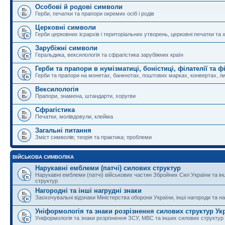
Особові й родові символи
Герби, печатки та прапори окремих осіб і родів
Церковні символи
Герби церковних ієрархів і територіальних утворень, церковні печатки та 
Зарубіжні символи
Геральдика, вексилологія та сфрагістика зарубіжних країн
Герби та прапори в нумізматиці, боністиці, філателії та ф
Герби та прапори на монетах, банкнотах, поштових марках, конвертах, ли
Вексилологія
Прапори, знамена, штандарти, хоругви
Сфрагістика
Печатки, молівдовули, клейма
Загальні питання
Зміст символів; теорія та практика; проблеми
ВІЙСЬКОВА СИМВОЛІКА
Нарукавні емблеми (патчі) силових структур
Нарукавні емблеми (патчі) військових частин Збройних Сил України та і
структур
Нагородні та інші нагрудні знаки
Заохочувальні відзнаки Міністерства оборони України, інші нагороди та на
Уніформологія та знаки розрізнення силових структур Ук
Уніформологія та знаки розрізнення ЗСУ, МВС та інших силових структур