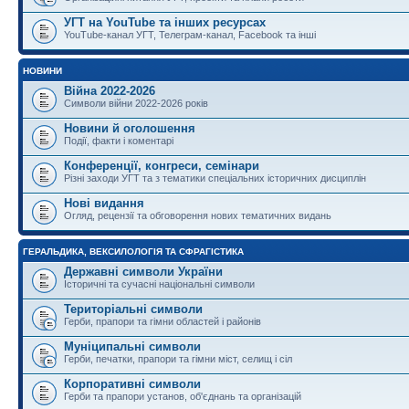
УГТ на YouTube та інших ресурсах
YouTube-канал УГТ, Телеграм-канал, Facebook та інші
НОВИНИ
Війна 2022-2026
Символи війни 2022-2026 років
Новини й оголошення
Події, факти і коментарі
Конференції, конгреси, семінари
Різні заходи УГТ та з тематики спеціальних історичних дисциплін
Нові видання
Огляд, рецензії та обговорення нових тематичних видань
ГЕРАЛЬДИКА, ВЕКСИЛОЛОГІЯ ТА СФРАГІСТИКА
Державні символи України
Історичні та сучасні національні символи
Територіальні символи
Герби, прапори та гімни областей і районів
Муніципальні символи
Герби, печатки, прапори та гімни міст, селищ і сіл
Корпоративні символи
Герби та прапори установ, об'єднань та організацій