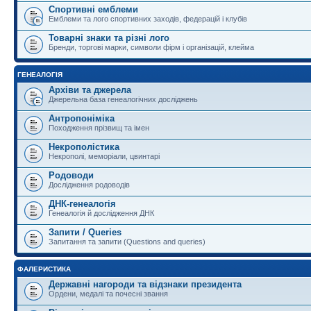
Спортивні емблеми
Емблеми та лого спортивних заходів, федерацій і клубів
Товарні знаки та різні лого
Бренди, торгові марки, символи фірм і організацій, клейма
ГЕНЕАЛОГІЯ
Архіви та джерела
Джерельна база генеалогічних досліджень
Антропоніміка
Походження прізвищ та імен
Некрополістика
Некрополі, меморіали, цвинтарі
Родоводи
Дослідження родоводів
ДНК-генеалогія
Генеалогія й дослідження ДНК
Запити / Queries
Запитання та запити (Questions and queries)
ФАЛЕРИСТИКА
Державні нагороди та відзнаки президента
Ордени, медалі та почесні звання