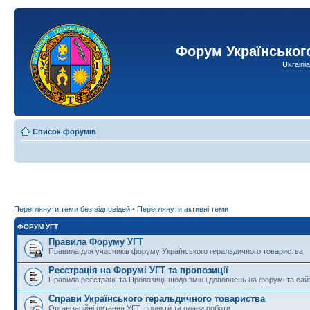
Форум Українськог
Ukraini
Список форумів
Переглянути теми без відповідей
•
Переглянути активні теми
ФОРУМ УГТ
Правила Форуму УГТ
Правила для учасників форуму Українського геральдичного товариства
Реєстрація на Форумі УГТ та пропозиції
Правила реєстрації та Пропозиції щодо змін і доповнень на форумі та сай
Справи Українського геральдичного товариства
Організаційні питання УГТ, проекти та плани роботи