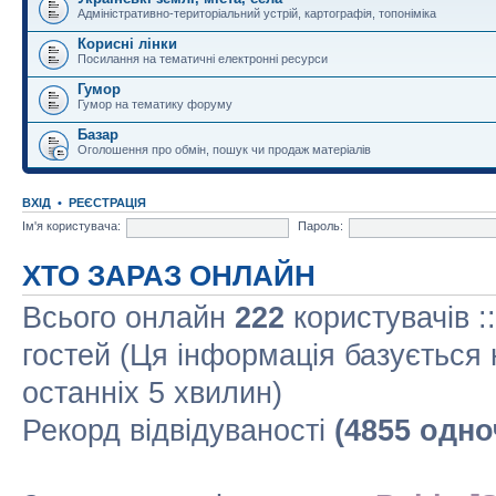
Адміністративно-територіальний устрій, картографія, топоніміка
Корисні лінки
Посилання на тематичні електронні ресурси
Гумор
Гумор на тематику форуму
Базар
Оголошення про обмін, пошук чи продаж матеріалів
ВХІД
•
РЕЄСТРАЦІЯ
Ім'я користувача:
Пароль:
ХТО ЗАРАЗ ОНЛАЙН
Всього онлайн
222
користувачів :
гостей (Ця інформація базується 
останніх 5 хвилин)
Рекорд відвідуваності
(4855 одно