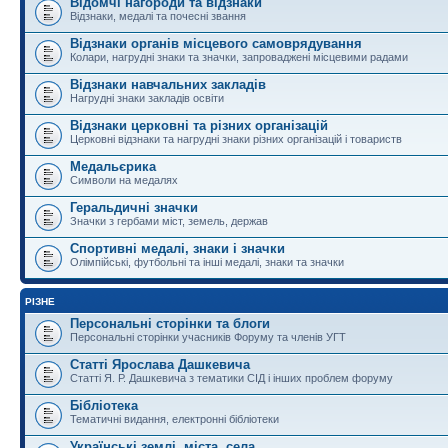
Відомчі нагороди та відзнаки
Відзнаки, медалі та почесні звання
Відзнаки органів місцевого самоврядування
Колари, нагрудні знаки та значки, запроваджені місцевими радами
Відзнаки навчальних закладів
Нагрудні знаки закладів освіти
Відзнаки церковні та різних організацій
Церковні відзнаки та нагрудні знаки різних організацій і товариств
Медальєрика
Символи на медалях
Геральдичні значки
Значки з гербами міст, земель, держав
Спортивні медалі, знаки і значки
Олімпійські, футбольні та інші медалі, знаки та значки
РІЗНЕ
Персональні сторінки та блоги
Персональні сторінки учасників Форуму та членів УГТ
Статті Ярослава Дашкевича
Статті Я. Р. Дашкевича з тематики СІД і інших проблем форуму
Бібліотека
Тематичні видання, електронні бібліотеки
Українські землі, міста, села