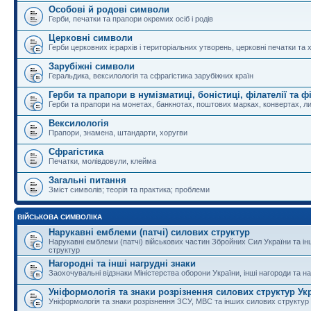
Особові й родові символи
Герби, печатки та прапори окремих осіб і родів
Церковні символи
Герби церковних ієрархів і територіальних утворень, церковні печатки та 
Зарубіжні символи
Геральдика, вексилологія та сфрагістика зарубіжних країн
Герби та прапори в нумізматиці, боністиці, філателії та ф
Герби та прапори на монетах, банкнотах, поштових марках, конвертах, ли
Вексилологія
Прапори, знамена, штандарти, хоругви
Сфрагістика
Печатки, молівдовули, клейма
Загальні питання
Зміст символів; теорія та практика; проблеми
ВІЙСЬКОВА СИМВОЛІКА
Нарукавні емблеми (патчі) силових структур
Нарукавні емблеми (патчі) військових частин Збройних Сил України та і
структур
Нагородні та інші нагрудні знаки
Заохочувальні відзнаки Міністерства оборони України, інші нагороди та на
Уніформологія та знаки розрізнення силових структур Ук
Уніформологія та знаки розрізнення ЗСУ, МВС та інших силових структур