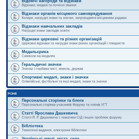
Відомчі нагороди та відзнаки
Відзнаки, медалі та почесні звання
Відзнаки органів місцевого самоврядування
Колари, нагрудні знаки та значки, запроваджені місцевими радами
Відзнаки навчальних закладів
Нагрудні знаки закладів освіти
Відзнаки церковні та різних організацій
Церковні відзнаки та нагрудні знаки різних організацій і товариств
Медальєрика
Символи на медалях
Геральдичні значки
Значки з гербами міст, земель, держав
Спортивні медалі, знаки і значки
Олімпійські, футбольні та інші медалі, знаки та значки
РІЗНЕ
Персональні сторінки та блоги
Персональні сторінки учасників Форуму та членів УГТ
Статті Ярослава Дашкевича
Статті Я. Р. Дашкевича з тематики СІД і інших проблем форуму
Бібліотека
Тематичні видання, електронні бібліотеки
Українські землі, міста, села