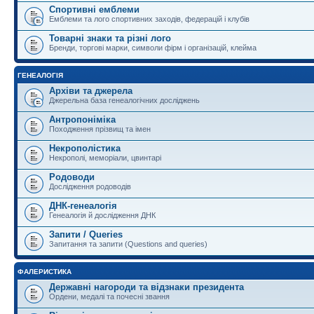
Спортивні емблеми
Емблеми та лого спортивних заходів, федерацій і клубів
Товарні знаки та різні лого
Бренди, торгові марки, символи фірм і організацій, клейма
ГЕНЕАЛОГІЯ
Архіви та джерела
Джерельна база генеалогічних досліджень
Антропоніміка
Походження прізвищ та імен
Некрополістика
Некрополі, меморіали, цвинтарі
Родоводи
Дослідження родоводів
ДНК-генеалогія
Генеалогія й дослідження ДНК
Запити / Queries
Запитання та запити (Questions and queries)
ФАЛЕРИСТИКА
Державні нагороди та відзнаки президента
Ордени, медалі та почесні звання