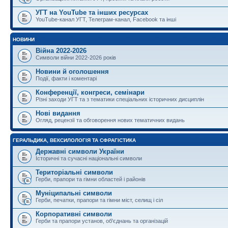
УГТ на YouTube та інших ресурсах
YouTube-канал УГТ, Телеграм-канал, Facebook та інші
НОВИНИ
Війна 2022-2026
Символи війни 2022-2026 років
Новини й оголошення
Події, факти і коментарі
Конференції, конгреси, семінари
Різні заходи УГТ та з тематики спеціальних історичних дисциплін
Нові видання
Огляд, рецензії та обговорення нових тематичних видань
ГЕРАЛЬДИКА, ВЕКСИЛОЛОГІЯ ТА СФРАГІСТИКА
Державні символи України
Історичні та сучасні національні символи
Територіальні символи
Герби, прапори та гімни областей і районів
Муніципальні символи
Герби, печатки, прапори та гімни міст, селищ і сіл
Корпоративні символи
Герби та прапори установ, об'єднань та організацій