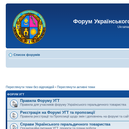
Форум Українськог
Ukraini
Список форумів
Переглянути теми без відповідей
•
Переглянути активні теми
ФОРУМ УГТ
Правила Форуму УГТ
Правила для учасників форуму Українського геральдичного товариства
Реєстрація на Форумі УГТ та пропозиції
Правила реєстрації та Пропозиції щодо змін і доповнень на форумі та сай
Справи Українського геральдичного товариства
Організаційні питання УГТ, проекти та плани роботи