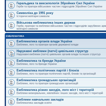
Геральдика та вексилологія Збройних Сил України
Герби та прапори військових частин і підрозділів Збройних Сил України
Символіка до 1991 року
Історичні мілітарні символи
Військова емблематика інших держав
Герби, прапори та емблеми військових частин і підрозділів зарубіжних армі
мілітарні символи
ЕМБЛЕМАТИКА
Емблематика органів влади України
Емблеми, лого та прапори органів державної влади
Нарукавні емблеми (патчі) цивільних структур
Нарукавні емблеми (патчі) цивільних органів влади та інших структур
Емблематика та бренди України
Емблеми, лого та бренди України
Емблематика політичних партій і блоків
Емблеми, лого та прапори політичних партій, блоків та організацій
Емблематика громадських організацій
Емблеми, лого та прапори громадських організацій
Емблематика різних заходів, лого міст і територій
Емблеми меморіальних, ювілейних і інших заходів, лого міст і територій
Емблеми навчальних закладів
Емблематика закладів освіти