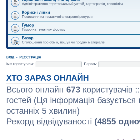
Адміністративно-територіальний устрій, картографія, топоніміка
Корисні лінки
Посилання на тематичні електронні ресурси
Гумор
Гумор на тематику форуму
Базар
Оголошення про обмін, пошук чи продаж матеріалів
ВХІД
•
РЕЄСТРАЦІЯ
Ім'я користувача:
Пароль:
ХТО ЗАРАЗ ОНЛАЙН
Всього онлайн
673
користувачів :
гостей (Ця інформація базується 
останніх 5 хвилин)
Рекорд відвідуваності
(4855 одно