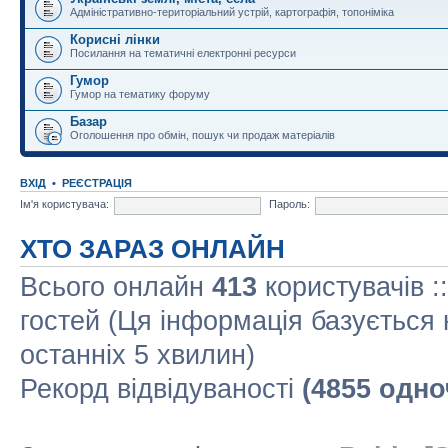
Адміністративно-територіальний устрій, картографія, топоніміка
Корисні лінки
Посилання на тематичні електронні ресурси
Гумор
Гумор на тематику форуму
Базар
Оголошення про обмін, пошук чи продаж матеріалів
ВХІД
•
РЕЄСТРАЦІЯ
Ім'я користувача:
Пароль:
ХТО ЗАРАЗ ОНЛАЙН
Всього онлайн
413
користувачів :
гостей (Ця інформація базується 
останніх 5 хвилин)
Рекорд відвідуваності
(4855 одно