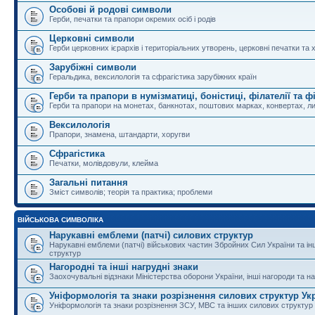
Особові й родові символи
Герби, печатки та прапори окремих осіб і родів
Церковні символи
Герби церковних ієрархів і територіальних утворень, церковні печатки та 
Зарубіжні символи
Геральдика, вексилологія та сфрагістика зарубіжних країн
Герби та прапори в нумізматиці, боністиці, філателії та ф
Герби та прапори на монетах, банкнотах, поштових марках, конвертах, ли
Вексилологія
Прапори, знамена, штандарти, хоругви
Сфрагістика
Печатки, молівдовули, клейма
Загальні питання
Зміст символів; теорія та практика; проблеми
ВІЙСЬКОВА СИМВОЛІКА
Нарукавні емблеми (патчі) силових структур
Нарукавні емблеми (патчі) військових частин Збройних Сил України та і
структур
Нагородні та інші нагрудні знаки
Заохочувальні відзнаки Міністерства оборони України, інші нагороди та на
Уніформологія та знаки розрізнення силових структур Ук
Уніформологія та знаки розрізнення ЗСУ, МВС та інших силових структур