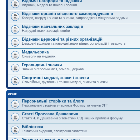
Відомчі нагороди та відзнаки
Відзнаки, медалі та почесні звання
Відзнаки органів місцевого самоврядування
Колари, нагрудні знаки та значки, запроваджені місцевими радами
Відзнаки навчальних закладів
Нагрудні знаки закладів освіти
Відзнаки церковні та різних організацій
Церковні відзнаки та нагрудні знаки різних організацій і товариств
Медальєрика
Символи на медалях
Геральдичні значки
Значки з гербами міст, земель, держав
Спортивні медалі, знаки і значки
Олімпійські, футбольні та інші медалі, знаки та значки
РІЗНЕ
Персональні сторінки та блоги
Персональні сторінки учасників Форуму та членів УГТ
Статті Ярослава Дашкевича
Статті Я. Р. Дашкевича з тематики СІД і інших проблем форуму
Бібліотека
Тематичні видання, електронні бібліотеки
Українські землі, міста, села