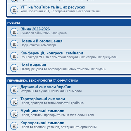
УГТ на YouTube та інших ресурсах
YouTube-канал УГТ, Телеграм-канал, Facebook та інші
НОВИНИ
Війна 2022-2026
Символи війни 2022-2026 років
Новини й оголошення
Події, факти і коментарі
Конференції, конгреси, семінари
Різні заходи УГТ та з тематики спеціальних історичних дисциплін
Нові видання
Огляд, рецензії та обговорення нових тематичних видань
ГЕРАЛЬДИКА, ВЕКСИЛОЛОГІЯ ТА СФРАГІСТИКА
Державні символи України
Історичні та сучасні національні символи
Територіальні символи
Герби, прапори та гімни областей і районів
Муніципальні символи
Герби, печатки, прапори та гімни міст, селищ і сіл
Корпоративні символи
Герби та прапори установ, об'єднань та організацій