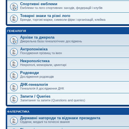
Спортивні емблеми
Емблеми та лого спортивних заходів, федерацій і клубів
Товарні знаки та різні лого
Бренди, торгові марки, символи фірм і організацій, клейма
ГЕНЕАЛОГІЯ
Архіви та джерела
Джерельна база генеалогічних досліджень
Антропоніміка
Походження прізвищ та імен
Некрополістика
Некрополі, меморіали, цвинтарі
Родоводи
Дослідження родоводів
ДНК-генеалогія
Генеалогія й дослідження ДНК
Запити / Queries
Запитання та запити (Questions and queries)
ФАЛЕРИСТИКА
Державні нагороди та відзнаки президента
Ордени, медалі та почесні звання