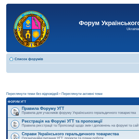
Форум Українськог
Ukraini
Список форумів
Переглянути теми без відповідей
•
Переглянути активні теми
ФОРУМ УГТ
Правила Форуму УГТ
Правила для учасників форуму Українського геральдичного товариства
Реєстрація на Форумі УГТ та пропозиції
Правила реєстрації та Пропозиції щодо змін і доповнень на форумі та сай
Справи Українського геральдичного товариства
Організаційні питання УГТ, проекти та плани роботи