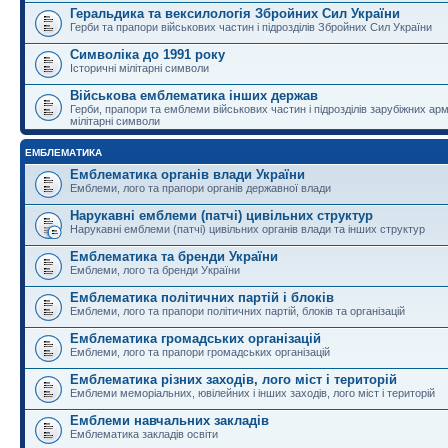
Геральдика та вексилологія Збройних Сил України
Герби та прапори військових частин і підрозділів Збройних Сил України
Символіка до 1991 року
Історичні мілітарні символи
Військова емблематика інших держав
Герби, прапори та емблеми військових частин і підрозділів зарубіжних армі
мілітарні символи
ЕМБЛЕМАТИКА
Емблематика органів влади України
Емблеми, лого та прапори органів державної влади
Нарукавні емблеми (патчі) цивільних структур
Нарукавні емблеми (патчі) цивільних органів влади та інших структур
Емблематика та бренди України
Емблеми, лого та бренди України
Емблематика політичних партій і блоків
Емблеми, лого та прапори політичних партій, блоків та організацій
Емблематика громадських організацій
Емблеми, лого та прапори громадських організацій
Емблематика різних заходів, лого міст і територій
Емблеми меморіальних, ювілейних і інших заходів, лого міст і територій
Емблеми навчальних закладів
Емблематика закладів освіти