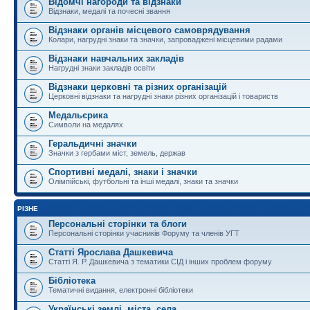
Відомчі нагороди та відзнаки
Відзнаки, медалі та почесні звання
Відзнаки органів місцевого самоврядування
Колари, нагрудні знаки та значки, запроваджені місцевими радами
Відзнаки навчальних закладів
Нагрудні знаки закладів освіти
Відзнаки церковні та різних організацій
Церковні відзнаки та нагрудні знаки різних організацій і товариств
Медальєрика
Символи на медалях
Геральдичні значки
Значки з гербами міст, земель, держав
Спортивні медалі, знаки і значки
Олімпійські, футбольні та інші медалі, знаки та значки
РІЗНЕ
Персональні сторінки та блоги
Персональні сторінки учасників Форуму та членів УГТ
Статті Ярослава Дашкевича
Статті Я. Р. Дашкевича з тематики СІД і інших проблем форуму
Бібліотека
Тематичні видання, електронні бібліотеки
Українські землі, міста, села