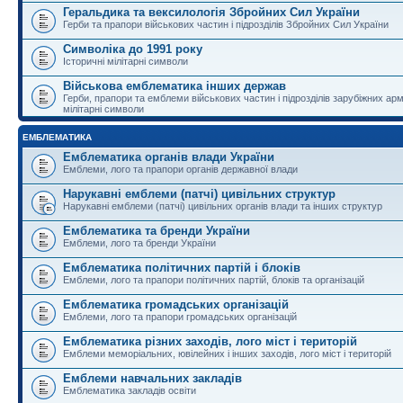
Геральдика та вексилологія Збройних Сил України
Герби та прапори військових частин і підрозділів Збройних Сил України
Символіка до 1991 року
Історичні мілітарні символи
Військова емблематика інших держав
Герби, прапори та емблеми військових частин і підрозділів зарубіжних армі
мілітарні символи
ЕМБЛЕМАТИКА
Емблематика органів влади України
Емблеми, лого та прапори органів державної влади
Нарукавні емблеми (патчі) цивільних структур
Нарукавні емблеми (патчі) цивільних органів влади та інших структур
Емблематика та бренди України
Емблеми, лого та бренди України
Емблематика політичних партій і блоків
Емблеми, лого та прапори політичних партій, блоків та організацій
Емблематика громадських організацій
Емблеми, лого та прапори громадських організацій
Емблематика різних заходів, лого міст і територій
Емблеми меморіальних, ювілейних і інших заходів, лого міст і територій
Емблеми навчальних закладів
Емблематика закладів освіти