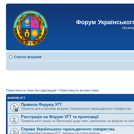
Форум Українськог
Ukraini
Список форумів
Переглянути теми без відповідей
•
Переглянути активні теми
ФОРУМ УГТ
Правила Форуму УГТ
Правила для учасників форуму Українського геральдичного товариства
Реєстрація на Форумі УГТ та пропозиції
Правила реєстрації та Пропозиції щодо змін і доповнень на форумі та сай
Справи Українського геральдичного товариства
Організаційні питання УГТ, проекти та плани роботи