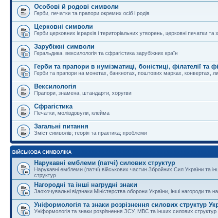
Особові й родові символи
Герби, печатки та прапори окремих осіб і родів
Церковні символи
Герби церковних ієрархів і територіальних утворень, церковні печатки та 
Зарубіжні символи
Геральдика, вексилологія та сфрагістика зарубіжних країн
Герби та прапори в нумізматиці, боністиці, філателії та ф
Герби та прапори на монетах, банкнотах, поштових марках, конвертах, ли
Вексилологія
Прапори, знамена, штандарти, хоругви
Сфрагістика
Печатки, молівдовули, клейма
Загальні питання
Зміст символів; теорія та практика; проблеми
ВІЙСЬКОВА СИМВОЛІКА
Нарукавні емблеми (патчі) силових структур
Нарукавні емблеми (патчі) військових частин Збройних Сил України та і
структур
Нагородні та інші нагрудні знаки
Заохочувальні відзнаки Міністерства оборони України, інші нагороди та на
Уніформологія та знаки розрізнення силових структур Ук
Уніформологія та знаки розрізнення ЗСУ, МВС та інших силових структур