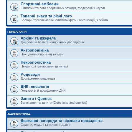
Спортивні емблеми
Емблеми та лого спортивних заходів, федерацій і клубів
Товарні знаки та різні лого
Бренди, торгові марки, символи фірм і організацій, клейма
ГЕНЕАЛОГІЯ
Архіви та джерела
Джерельна база генеалогічних досліджень
Антропоніміка
Походження прізвищ та імен
Некрополістика
Некрополі, меморіали, цвинтарі
Родоводи
Дослідження родоводів
ДНК-генеалогія
Генеалогія й дослідження ДНК
Запити / Queries
Запитання та запити (Questions and queries)
ФАЛЕРИСТИКА
Державні нагороди та відзнаки президента
Ордени, медалі та почесні звання