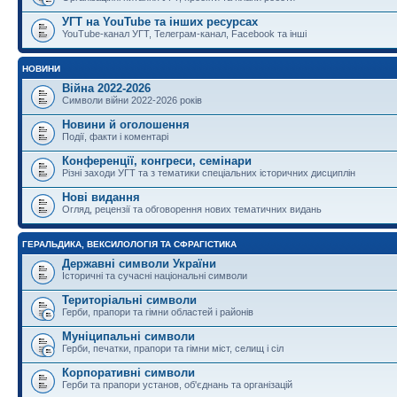
УГТ на YouTube та інших ресурсах
YouTube-канал УГТ, Телеграм-канал, Facebook та інші
НОВИНИ
Війна 2022-2026
Символи війни 2022-2026 років
Новини й оголошення
Події, факти і коментарі
Конференції, конгреси, семінари
Різні заходи УГТ та з тематики спеціальних історичних дисциплін
Нові видання
Огляд, рецензії та обговорення нових тематичних видань
ГЕРАЛЬДИКА, ВЕКСИЛОЛОГІЯ ТА СФРАГІСТИКА
Державні символи України
Історичні та сучасні національні символи
Територіальні символи
Герби, прапори та гімни областей і районів
Муніципальні символи
Герби, печатки, прапори та гімни міст, селищ і сіл
Корпоративні символи
Герби та прапори установ, об'єднань та організацій