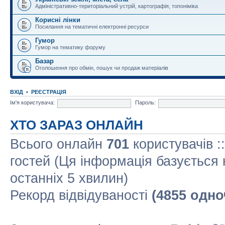
Адміністративно-територіальний устрій, картографія, топоніміка
Корисні лінки
Посилання на тематичні електронні ресурси
Гумор
Гумор на тематику форуму
Базар
Оголошення про обмін, пошук чи продаж матеріалів
ВХІД
•
РЕЄСТРАЦІЯ
Ім'я користувача:
Пароль:
ХТО ЗАРАЗ ОНЛАЙН
Всього онлайн
701
користувачів :
гостей (Ця інформація базується 
останніх 5 хвилин)
Рекорд відвідуваності
(4855 одно