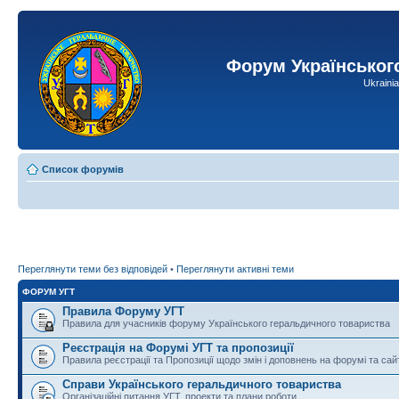
Форум Українськог
Ukraini
Список форумів
Переглянути теми без відповідей
•
Переглянути активні теми
ФОРУМ УГТ
Правила Форуму УГТ
Правила для учасників форуму Українського геральдичного товариства
Реєстрація на Форумі УГТ та пропозиції
Правила реєстрації та Пропозиції щодо змін і доповнень на форумі та сай
Справи Українського геральдичного товариства
Організаційні питання УГТ, проекти та плани роботи