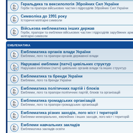
Геральдика та вексилологія Збройних Сил України
Герби та прапори військових частин і підрозділів Збройних Сил України
Символіка до 1991 року
Історичні мілітарні символи
Військова емблематика інших держав
Герби, прапори та емблеми військових частин і підрозділів зарубіжних армі
мілітарні символи
ЕМБЛЕМАТИКА
Емблематика органів влади України
Емблеми, лого та прапори органів державної влади
Нарукавні емблеми (патчі) цивільних структур
Нарукавні емблеми (патчі) цивільних органів влади та інших структур
Емблематика та бренди України
Емблеми, лого та бренди України
Емблематика політичних партій і блоків
Емблеми, лого та прапори політичних партій, блоків та організацій
Емблематика громадських організацій
Емблеми, лого та прапори громадських організацій
Емблематика різних заходів, лого міст і територій
Емблеми меморіальних, ювілейних і інших заходів, лого міст і територій
Емблеми навчальних закладів
Емблематика закладів освіти