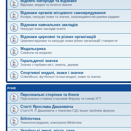
Відомчі нагороди та відзнаки
Відзнаки, медалі та почесні звання
Відзнаки органів місцевого самоврядування
Колари, нагрудні знаки та значки, запроваджені місцевими радами
Відзнаки навчальних закладів
Нагрудні знаки закладів освіти
Відзнаки церковні та різних організацій
Церковні відзнаки та нагрудні знаки різних організацій і товариств
Медальєрика
Символи на медалях
Геральдичні значки
Значки з гербами міст, земель, держав
Спортивні медалі, знаки і значки
Олімпійські, футбольні та інші медалі, знаки та значки
РІЗНЕ
Персональні сторінки та блоги
Персональні сторінки учасників Форуму та членів УГТ
Статті Ярослава Дашкевича
Статті Я. Р. Дашкевича з тематики СІД і інших проблем форуму
Бібліотека
Тематичні видання, електронні бібліотеки
Українські землі, міста, села