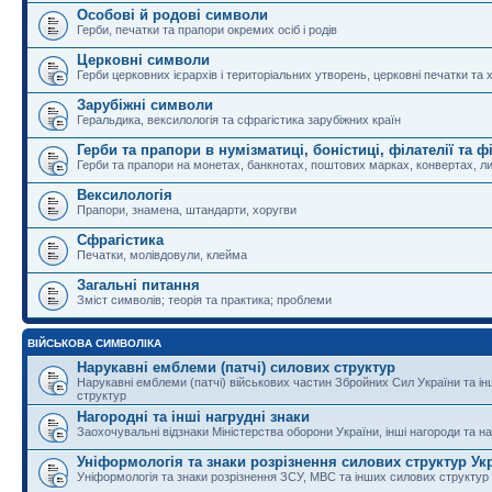
Особові й родові символи
Герби, печатки та прапори окремих осіб і родів
Церковні символи
Герби церковних ієрархів і територіальних утворень, церковні печатки та 
Зарубіжні символи
Геральдика, вексилологія та сфрагістика зарубіжних країн
Герби та прапори в нумізматиці, боністиці, філателії та ф
Герби та прапори на монетах, банкнотах, поштових марках, конвертах, ли
Вексилологія
Прапори, знамена, штандарти, хоругви
Сфрагістика
Печатки, молівдовули, клейма
Загальні питання
Зміст символів; теорія та практика; проблеми
ВІЙСЬКОВА СИМВОЛІКА
Нарукавні емблеми (патчі) силових структур
Нарукавні емблеми (патчі) військових частин Збройних Сил України та і
структур
Нагородні та інші нагрудні знаки
Заохочувальні відзнаки Міністерства оборони України, інші нагороди та на
Уніформологія та знаки розрізнення силових структур Ук
Уніформологія та знаки розрізнення ЗСУ, МВС та інших силових структур