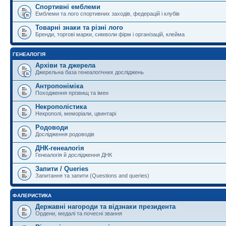
Спортивні емблеми
Емблеми та лого спортивних заходів, федерацій і клубів
Товарні знаки та різні лого
Бренди, торгові марки, символи фірм і організацій, клейма
ГЕНЕАЛОГІЯ
Архіви та джерела
Джерельна база генеалогічних досліджень
Антропоніміка
Походження прізвищ та імен
Некрополістика
Некрополі, меморіали, цвинтарі
Родоводи
Дослідження родоводів
ДНК-генеалогія
Генеалогія й дослідження ДНК
Запити / Queries
Запитання та запити (Questions and queries)
ФАЛЕРИСТИКА
Державні нагороди та відзнаки президента
Ордени, медалі та почесні звання