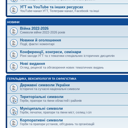
УГТ на YouTube та інших ресурсах
YouTube-канал УГТ, Телеграм-канал, Facebook та інші
НОВИНИ
Війна 2022-2026
Символи війни 2022-2026 років
Новини й оголошення
Події, факти і коментарі
Конференції, конгреси, семінари
Різні заходи УГТ та з тематики спеціальних історичних дисциплін
Нові видання
Огляд, рецензії та обговорення нових тематичних видань
ГЕРАЛЬДИКА, ВЕКСИЛОЛОГІЯ ТА СФРАГІСТИКА
Державні символи України
Історичні та сучасні національні символи
Територіальні символи
Герби, прапори та гімни областей і районів
Муніципальні символи
Герби, печатки, прапори та гімни міст, селищ і сіл
Корпоративні символи
Герби та прапори установ, об'єднань та організацій