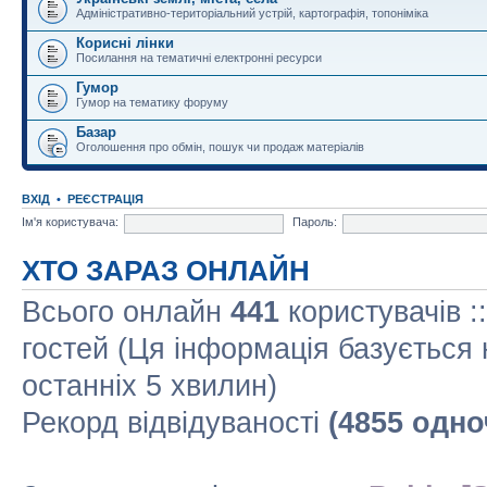
Адміністративно-територіальний устрій, картографія, топоніміка
Корисні лінки
Посилання на тематичні електронні ресурси
Гумор
Гумор на тематику форуму
Базар
Оголошення про обмін, пошук чи продаж матеріалів
ВХІД
•
РЕЄСТРАЦІЯ
Ім'я користувача:
Пароль:
ХТО ЗАРАЗ ОНЛАЙН
Всього онлайн
441
користувачів :
гостей (Ця інформація базується 
останніх 5 хвилин)
Рекорд відвідуваності
(4855 одно