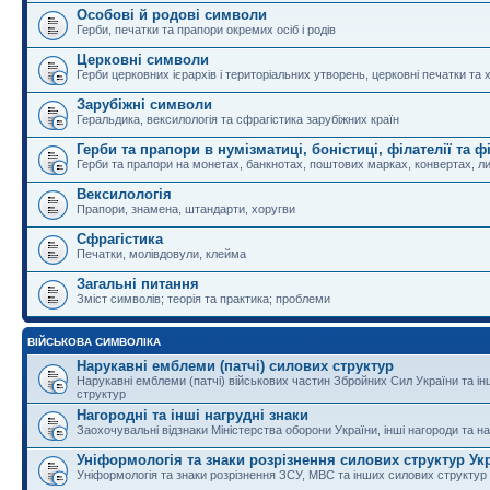
Особові й родові символи
Герби, печатки та прапори окремих осіб і родів
Церковні символи
Герби церковних ієрархів і територіальних утворень, церковні печатки та 
Зарубіжні символи
Геральдика, вексилологія та сфрагістика зарубіжних країн
Герби та прапори в нумізматиці, боністиці, філателії та ф
Герби та прапори на монетах, банкнотах, поштових марках, конвертах, ли
Вексилологія
Прапори, знамена, штандарти, хоругви
Сфрагістика
Печатки, молівдовули, клейма
Загальні питання
Зміст символів; теорія та практика; проблеми
ВІЙСЬКОВА СИМВОЛІКА
Нарукавні емблеми (патчі) силових структур
Нарукавні емблеми (патчі) військових частин Збройних Сил України та і
структур
Нагородні та інші нагрудні знаки
Заохочувальні відзнаки Міністерства оборони України, інші нагороди та на
Уніформологія та знаки розрізнення силових структур Ук
Уніформологія та знаки розрізнення ЗСУ, МВС та інших силових структур