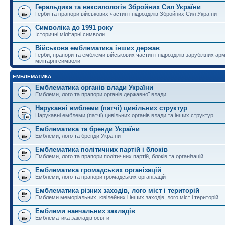
Геральдика та вексилологія Збройних Сил України
Герби та прапори військових частин і підрозділів Збройних Сил України
Символіка до 1991 року
Історичні мілітарні символи
Військова емблематика інших держав
Герби, прапори та емблеми військових частин і підрозділів зарубіжних армі
мілітарні символи
ЕМБЛЕМАТИКА
Емблематика органів влади України
Емблеми, лого та прапори органів державної влади
Нарукавні емблеми (патчі) цивільних структур
Нарукавні емблеми (патчі) цивільних органів влади та інших структур
Емблематика та бренди України
Емблеми, лого та бренди України
Емблематика політичних партій і блоків
Емблеми, лого та прапори політичних партій, блоків та організацій
Емблематика громадських організацій
Емблеми, лого та прапори громадських організацій
Емблематика різних заходів, лого міст і територій
Емблеми меморіальних, ювілейних і інших заходів, лого міст і територій
Емблеми навчальних закладів
Емблематика закладів освіти