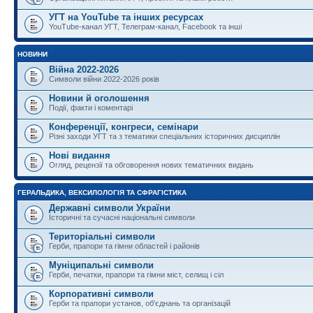
УГТ на YouTube та інших ресурсах
YouTube-канал УГТ, Телеграм-канал, Facebook та інші
НОВИНИ
Війна 2022-2026
Символи війни 2022-2026 років
Новини й оголошення
Події, факти і коментарі
Конференції, конгреси, семінари
Різні заходи УГТ та з тематики спеціальних історичних дисциплін
Нові видання
Огляд, рецензії та обговорення нових тематичних видань
ГЕРАЛЬДИКА, ВЕКСИЛОЛОГІЯ ТА СФРАГІСТИКА
Державні символи України
Історичні та сучасні національні символи
Територіальні символи
Герби, прапори та гімни областей і районів
Муніципальні символи
Герби, печатки, прапори та гімни міст, селищ і сіл
Корпоративні символи
Герби та прапори установ, об'єднань та організацій