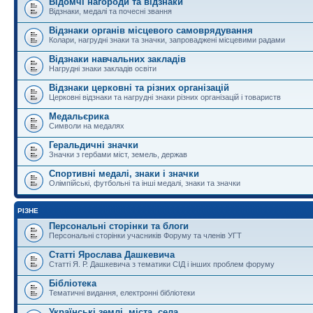
Відомчі нагороди та відзнаки
Відзнаки, медалі та почесні звання
Відзнаки органів місцевого самоврядування
Колари, нагрудні знаки та значки, запроваджені місцевими радами
Відзнаки навчальних закладів
Нагрудні знаки закладів освіти
Відзнаки церковні та різних організацій
Церковні відзнаки та нагрудні знаки різних організацій і товариств
Медальєрика
Символи на медалях
Геральдичні значки
Значки з гербами міст, земель, держав
Спортивні медалі, знаки і значки
Олімпійські, футбольні та інші медалі, знаки та значки
РІЗНЕ
Персональні сторінки та блоги
Персональні сторінки учасників Форуму та членів УГТ
Статті Ярослава Дашкевича
Статті Я. Р. Дашкевича з тематики СІД і інших проблем форуму
Бібліотека
Тематичні видання, електронні бібліотеки
Українські землі, міста, села