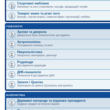
Спортивні емблеми
Емблеми та лого спортивних заходів, федерацій і клубів
Товарні знаки та різні лого
Бренди, торгові марки, символи фірм і організацій, клейма
ГЕНЕАЛОГІЯ
Архіви та джерела
Джерельна база генеалогічних досліджень
Антропоніміка
Походження прізвищ та імен
Некрополістика
Некрополі, меморіали, цвинтарі
Родоводи
Дослідження родоводів
ДНК-генеалогія
Генеалогія й дослідження ДНК
Запити / Queries
Запитання та запити (Questions and queries)
ФАЛЕРИСТИКА
Державні нагороди та відзнаки президента
Ордени, медалі та почесні звання