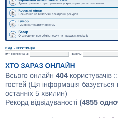
Адміністративно-територіальний устрій, картографія, топоніміка
Корисні лінки
Посилання на тематичні електронні ресурси
Гумор
Гумор на тематику форуму
Базар
Оголошення про обмін, пошук чи продаж матеріалів
ВХІД
•
РЕЄСТРАЦІЯ
Ім'я користувача:
Пароль:
ХТО ЗАРАЗ ОНЛАЙН
Всього онлайн
404
користувачів :
гостей (Ця інформація базується 
останніх 5 хвилин)
Рекорд відвідуваності
(4855 одно