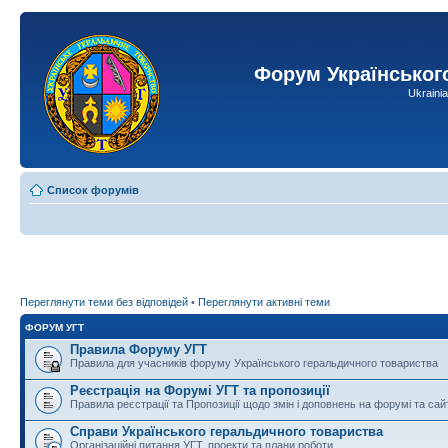
Форум Українськог
Ukraini
Список форумів
Переглянути теми без відповідей
•
Переглянути активні теми
ФОРУМ УГТ
Правила Форуму УГТ
Правила для учасників форуму Українського геральдичного товариства
Реєстрація на Форумі УГТ та пропозиції
Правила реєстрації та Пропозиції щодо змін і доповнень на форумі та сай
Справи Українського геральдичного товариства
Організаційні питання УГТ, проекти та плани роботи