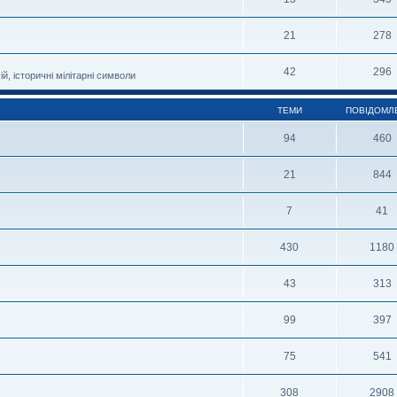
21
278
42
296
й, історичні мілітарні символи
ТЕМИ
ПОВІДОМЛ
94
460
21
844
7
41
430
1180
43
313
99
397
75
541
308
2908