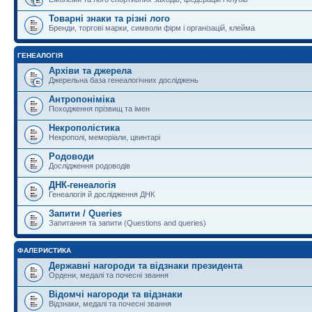
Товарні знаки та різні лого
Бренди, торгові марки, символи фірм і організацій, клейма
ГЕНЕАЛОГІЯ
Архіви та джерела
Джерельна база генеалогічних досліджень
Антропоніміка
Походження прізвищ та імен
Некрополістика
Некрополі, меморіали, цвинтарі
Родоводи
Дослідження родоводів
ДНК-генеалогія
Генеалогія й дослідження ДНК
Запити / Queries
Запитання та запити (Questions and queries)
ФАЛЕРИСТИКА
Державні нагороди та відзнаки президента
Ордени, медалі та почесні звання
Відомчі нагороди та відзнаки
Відзнаки, медалі та почесні звання