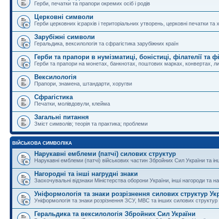
Герби, печатки та прапори окремих осіб і родів
Церковні символи
Герби церковних ієрархів і територіальних утворень, церковні печатки та 
Зарубіжні символи
Геральдика, вексилологія та сфрагістика зарубіжних країн
Герби та прапори в нумізматиці, боністиці, філателії та ф
Герби та прапори на монетах, банкнотах, поштових марках, конвертах, ли
Вексилологія
Прапори, знамена, штандарти, хоругви
Сфрагістика
Печатки, молівдовули, клейма
Загальні питання
Зміст символів; теорія та практика; проблеми
ВІЙСЬКОВА СИМВОЛІКА
Нарукавні емблеми (патчі) силових структур
Нарукавні емблеми (патчі) військових частин Збройних Сил України та і
Нагородні та інші нагрудні знаки
Заохочувальні відзнаки Міністерства оборони України, інші нагороди та на
Уніформологія та знаки розрізнення силових структур Ук
Уніформологія та знаки розрізнення ЗСУ, МВС та інших силових структур
Геральдика та вексилологія Збройних Сил України