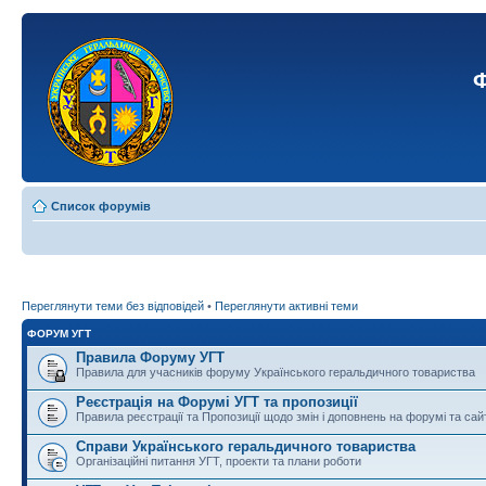
Ф
Список форумів
Переглянути теми без відповідей
•
Переглянути активні теми
ФОРУМ УГТ
Правила Форуму УГТ
Правила для учасників форуму Українського геральдичного товариства
Реєстрація на Форумі УГТ та пропозиції
Правила реєстрації та Пропозиції щодо змін і доповнень на форумі та сай
Справи Українського геральдичного товариства
Організаційні питання УГТ, проекти та плани роботи