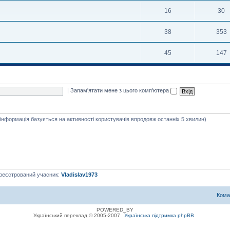
16
30
38
353
45
147
|
Запам'ятати мене з цього комп'ютера
я інформація базується на активності користувачів впродовж останніх 5 хвилин)
ареєстрований учасник:
Vladislav1973
Кома
POWERED_BY
Український переклад © 2005-2007
Українська підтримка phpBB