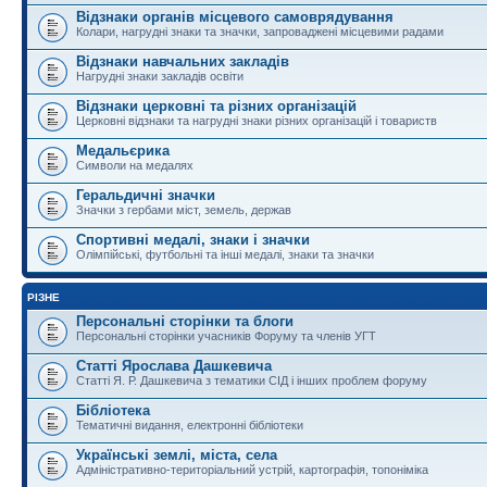
Відзнаки органів місцевого самоврядування
Колари, нагрудні знаки та значки, запроваджені місцевими радами
Відзнаки навчальних закладів
Нагрудні знаки закладів освіти
Відзнаки церковні та різних організацій
Церковні відзнаки та нагрудні знаки різних організацій і товариств
Медальєрика
Символи на медалях
Геральдичні значки
Значки з гербами міст, земель, держав
Спортивні медалі, знаки і значки
Олімпійські, футбольні та інші медалі, знаки та значки
РІЗНЕ
Персональні сторінки та блоги
Персональні сторінки учасників Форуму та членів УГТ
Статті Ярослава Дашкевича
Статті Я. Р. Дашкевича з тематики СІД і інших проблем форуму
Бібліотека
Тематичні видання, електронні бібліотеки
Українські землі, міста, села
Адміністративно-територіальний устрій, картографія, топоніміка