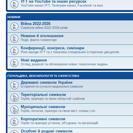
УГТ на YouTube та інших ресурсах
YouTube-канал УГТ, Телеграм-канал, Facebook та інші
НОВИНИ
Війна 2022-2026
Символи війни 2022-2026 років
Новини й оголошення
Події, факти і коментарі
Конференції, конгреси, семінари
Різні заходи УГТ та з тематики спеціальних історичних дисциплін
Нові видання
Огляд, рецензії та обговорення нових тематичних видань
ГЕРАЛЬДИКА, ВЕКСИЛОЛОГІЯ ТА СФРАГІСТИКА
Державні символи України
Історичні та сучасні національні символи
Територіальні символи
Герби, прапори та гімни областей і районів
Муніципальні символи
Герби, печатки, прапори та гімни міст, селищ і сіл
Корпоративні символи
Герби та прапори установ, об'єднань та організацій
Особові й родові символи