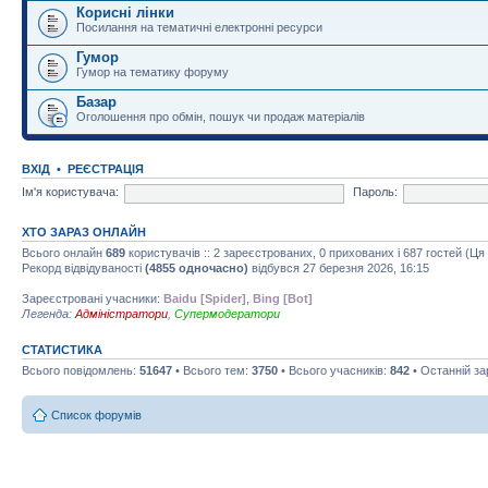
Корисні лінки
Посилання на тематичні електронні ресурси
Гумор
Гумор на тематику форуму
Базар
Оголошення про обмін, пошук чи продаж матеріалів
ВХІД
•
РЕЄСТРАЦІЯ
Ім'я користувача:
Пароль:
ХТО ЗАРАЗ ОНЛАЙН
Всього онлайн
689
користувачів :: 2 зареєстрованих, 0 прихованих і 687 гостей (Ц
Рекорд відвідуваності
(4855 одночасно)
відбувся 27 березня 2026, 16:15
Зареєстровані учасники:
Baidu [Spider]
,
Bing [Bot]
Легенда:
Адміністратори
,
Супермодератори
СТАТИСТИКА
Всього повідомлень:
51647
• Всього тем:
3750
• Всього учасників:
842
• Останній з
Список форумів