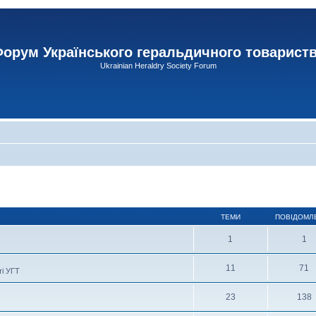
орум Українського геральдичного товарист
Ukrainian Heraldry Society Forum
ТЕМИ
ПОВІДОМЛ
1
1
11
71
ті УГТ
23
138