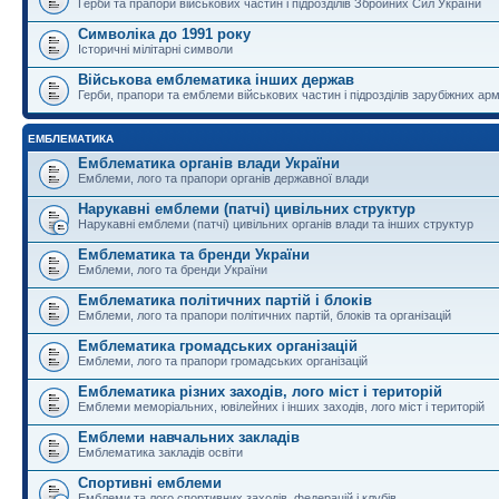
Герби та прапори військових частин і підрозділів Збройних Сил України
Символіка до 1991 року
Історичні мілітарні символи
Військова емблематика інших держав
Герби, прапори та емблеми військових частин і підрозділів зарубіжних армі
ЕМБЛЕМАТИКА
Емблематика органів влади України
Емблеми, лого та прапори органів державної влади
Нарукавні емблеми (патчі) цивільних структур
Нарукавні емблеми (патчі) цивільних органів влади та інших структур
Емблематика та бренди України
Емблеми, лого та бренди України
Емблематика політичних партій і блоків
Емблеми, лого та прапори політичних партій, блоків та організацій
Емблематика громадських організацій
Емблеми, лого та прапори громадських організацій
Емблематика різних заходів, лого міст і територій
Емблеми меморіальних, ювілейних і інших заходів, лого міст і територій
Емблеми навчальних закладів
Емблематика закладів освіти
Спортивні емблеми
Емблеми та лого спортивних заходів, федерацій і клубів