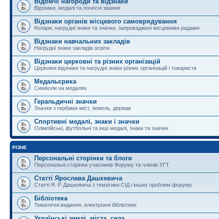
Відомчі нагороди та відзнаки
Відзнаки, медалі та почесні звання
Відзнаки органів місцевого самоврядування
Колари, нагрудні знаки та значки, запроваджені місцевими радами
Відзнаки навчальних закладів
Нагрудні знаки закладів освіти
Відзнаки церковні та різних організацій
Церковні відзнаки та нагрудні знаки різних організацій і товариств
Медальєрика
Символи на медалях
Геральдичні значки
Значки з гербами міст, земель, держав
Спортивні медалі, знаки і значки
Олімпійські, футбольні та інші медалі, знаки та значки
РІЗНЕ
Персональні сторінки та блоги
Персональні сторінки учасників Форуму та членів УГТ
Статті Ярослава Дашкевича
Статті Я. Р. Дашкевича з тематики СІД і інших проблем форуму
Бібліотека
Тематичні видання, електронні бібліотеки
Українські землі, міста, села