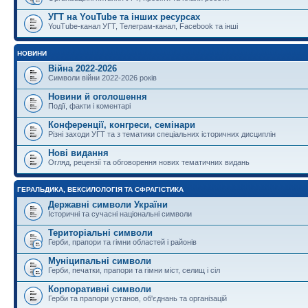
УГТ на YouTube та інших ресурсах
YouTube-канал УГТ, Телеграм-канал, Facebook та інші
НОВИНИ
Війна 2022-2026
Символи війни 2022-2026 років
Новини й оголошення
Події, факти і коментарі
Конференції, конгреси, семінари
Різні заходи УГТ та з тематики спеціальних історичних дисциплін
Нові видання
Огляд, рецензії та обговорення нових тематичних видань
ГЕРАЛЬДИКА, ВЕКСИЛОЛОГІЯ ТА СФРАГІСТИКА
Державні символи України
Історичні та сучасні національні символи
Територіальні символи
Герби, прапори та гімни областей і районів
Муніципальні символи
Герби, печатки, прапори та гімни міст, селищ і сіл
Корпоративні символи
Герби та прапори установ, об'єднань та організацій