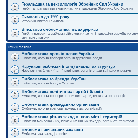
Геральдика та вексилологія Збройних Сил України
Герби та прапори військових частин і підрозділів Збройних Сил України
Символіка до 1991 року
Історичні мілітарні символи
Військова емблематика інших держав
Герби, прапори та емблеми військових частин і підрозділів зарубіжних армі
мілітарні символи
ЕМБЛЕМАТИКА
Емблематика органів влади України
Емблеми, лого та прапори органів державної влади
Нарукавні емблеми (патчі) цивільних структур
Нарукавні емблеми (патчі) цивільних органів влади та інших структур
Емблематика та бренди України
Емблеми, лого та бренди України
Емблематика політичних партій і блоків
Емблеми, лого та прапори політичних партій, блоків та організацій
Емблематика громадських організацій
Емблеми, лого та прапори громадських організацій
Емблематика різних заходів, лого міст і територій
Емблеми меморіальних, ювілейних і інших заходів, лого міст і територій
Емблеми навчальних закладів
Емблематика закладів освіти