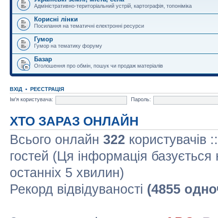
Адміністративно-територіальний устрій, картографія, топоніміка
Корисні лінки
Посилання на тематичні електронні ресурси
Гумор
Гумор на тематику форуму
Базар
Оголошення про обмін, пошук чи продаж матеріалів
ВХІД
•
РЕЄСТРАЦІЯ
Ім'я користувача:
Пароль:
ХТО ЗАРАЗ ОНЛАЙН
Всього онлайн
322
користувачів :
гостей (Ця інформація базується 
останніх 5 хвилин)
Рекорд відвідуваності
(4855 одно