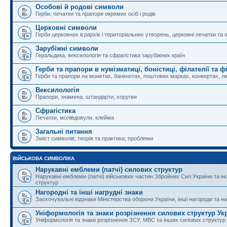
Особові й родові символи
Герби, печатки та прапори окремих осіб і родів
Церковні символи
Герби церковних ієрархів і територіальних утворень, церковні печатки та 
Зарубіжні символи
Геральдика, вексилологія та сфрагістика зарубіжних країн
Герби та прапори в нумізматиці, боністиці, філателії та ф
Герби та прапори на монетах, банкнотах, поштових марках, конвертах, ли
Вексилологія
Прапори, знамена, штандарти, хоругви
Сфрагістика
Печатки, молівдовули, клейма
Загальні питання
Зміст символів; теорія та практика; проблеми
ВІЙСЬКОВА СИМВОЛІКА
Нарукавні емблеми (патчі) силових структур
Нарукавні емблеми (патчі) військових частин Збройних Сил України та і
структур
Нагородні та інші нагрудні знаки
Заохочувальні відзнаки Міністерства оборони України, інші нагороди та на
Уніформологія та знаки розрізнення силових структур Ук
Уніформологія та знаки розрізнення ЗСУ, МВС та інших силових структур