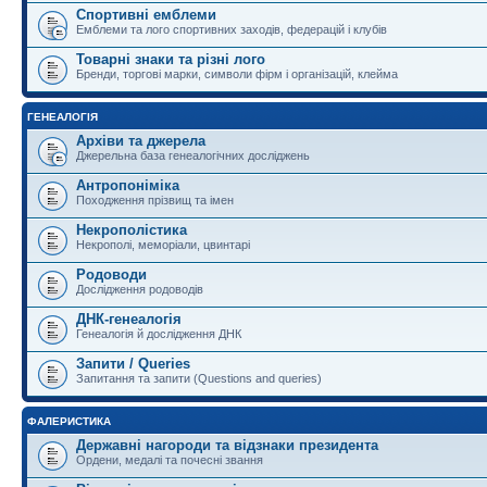
Спортивні емблеми
Емблеми та лого спортивних заходів, федерацій і клубів
Товарні знаки та різні лого
Бренди, торгові марки, символи фірм і організацій, клейма
ГЕНЕАЛОГІЯ
Архіви та джерела
Джерельна база генеалогічних досліджень
Антропоніміка
Походження прізвищ та імен
Некрополістика
Некрополі, меморіали, цвинтарі
Родоводи
Дослідження родоводів
ДНК-генеалогія
Генеалогія й дослідження ДНК
Запити / Queries
Запитання та запити (Questions and queries)
ФАЛЕРИСТИКА
Державні нагороди та відзнаки президента
Ордени, медалі та почесні звання