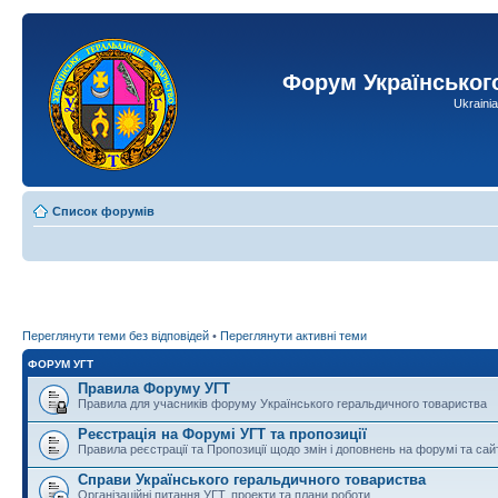
Форум Українськог
Ukraini
Список форумів
Переглянути теми без відповідей
•
Переглянути активні теми
ФОРУМ УГТ
Правила Форуму УГТ
Правила для учасників форуму Українського геральдичного товариства
Реєстрація на Форумі УГТ та пропозиції
Правила реєстрації та Пропозиції щодо змін і доповнень на форумі та сай
Справи Українського геральдичного товариства
Організаційні питання УГТ, проекти та плани роботи