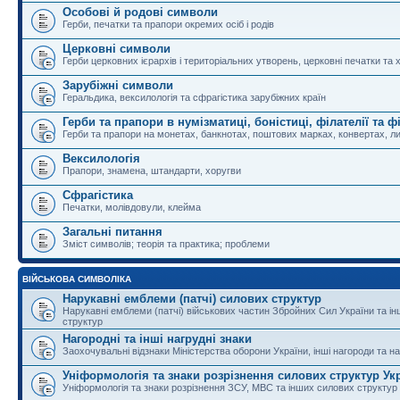
Особові й родові символи
Герби, печатки та прапори окремих осіб і родів
Церковні символи
Герби церковних ієрархів і територіальних утворень, церковні печатки та 
Зарубіжні символи
Геральдика, вексилологія та сфрагістика зарубіжних країн
Герби та прапори в нумізматиці, боністиці, філателії та ф
Герби та прапори на монетах, банкнотах, поштових марках, конвертах, ли
Вексилологія
Прапори, знамена, штандарти, хоругви
Сфрагістика
Печатки, молівдовули, клейма
Загальні питання
Зміст символів; теорія та практика; проблеми
ВІЙСЬКОВА СИМВОЛІКА
Нарукавні емблеми (патчі) силових структур
Нарукавні емблеми (патчі) військових частин Збройних Сил України та і
структур
Нагородні та інші нагрудні знаки
Заохочувальні відзнаки Міністерства оборони України, інші нагороди та на
Уніформологія та знаки розрізнення силових структур Ук
Уніформологія та знаки розрізнення ЗСУ, МВС та інших силових структур