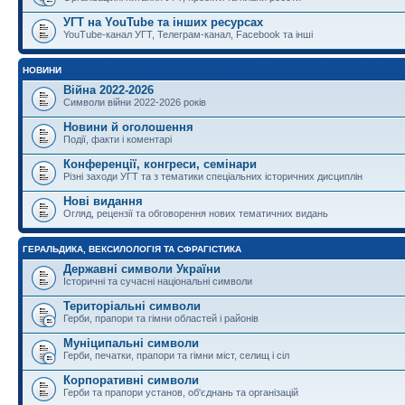
УГТ на YouTube та інших ресурсах
YouTube-канал УГТ, Телеграм-канал, Facebook та інші
НОВИНИ
Війна 2022-2026
Символи війни 2022-2026 років
Новини й оголошення
Події, факти і коментарі
Конференції, конгреси, семінари
Різні заходи УГТ та з тематики спеціальних історичних дисциплін
Нові видання
Огляд, рецензії та обговорення нових тематичних видань
ГЕРАЛЬДИКА, ВЕКСИЛОЛОГІЯ ТА СФРАГІСТИКА
Державні символи України
Історичні та сучасні національні символи
Територіальні символи
Герби, прапори та гімни областей і районів
Муніципальні символи
Герби, печатки, прапори та гімни міст, селищ і сіл
Корпоративні символи
Герби та прапори установ, об'єднань та організацій