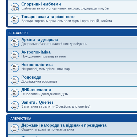
Спортивні емблеми
Емблеми та лого спортивних заходів, федерацій і клубів
Товарні знаки та різні лого
Бренди, торгові марки, символи фірм і організацій, клейма
ГЕНЕАЛОГІЯ
Архіви та джерела
Джерельна база генеалогічних досліджень
Антропоніміка
Походження прізвищ та імен
Некрополістика
Некрополі, меморіали, цвинтарі
Родоводи
Дослідження родоводів
ДНК-генеалогія
Генеалогія й дослідження ДНК
Запити / Queries
Запитання та запити (Questions and queries)
ФАЛЕРИСТИКА
Державні нагороди та відзнаки президента
Ордени, медалі та почесні звання