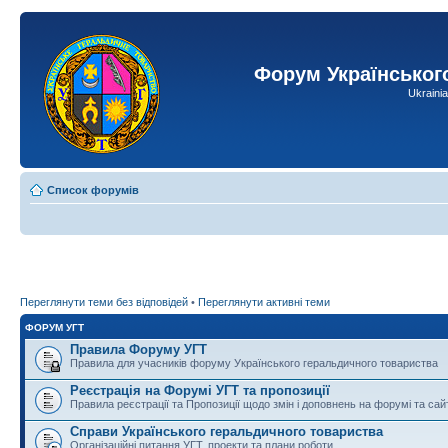
Форум Українськог
Ukraini
Список форумів
Переглянути теми без відповідей
•
Переглянути активні теми
ФОРУМ УГТ
Правила Форуму УГТ
Правила для учасників форуму Українського геральдичного товариства
Реєстрація на Форумі УГТ та пропозиції
Правила реєстрації та Пропозиції щодо змін і доповнень на форумі та сай
Справи Українського геральдичного товариства
Організаційні питання УГТ, проекти та плани роботи