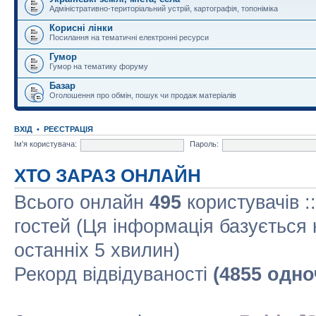
Адміністративно-територіальний устрій, картографія, топоніміка
Корисні лінки
Посилання на тематичні електронні ресурси
Гумор
Гумор на тематику форуму
Базар
Оголошення про обмін, пошук чи продаж матеріалів
ВХІД
•
РЕЄСТРАЦІЯ
Ім'я користувача:
Пароль:
ХТО ЗАРАЗ ОНЛАЙН
Всього онлайн
495
користувачів :
гостей (Ця інформація базується 
останніх 5 хвилин)
Рекорд відвідуваності
(4855 одно