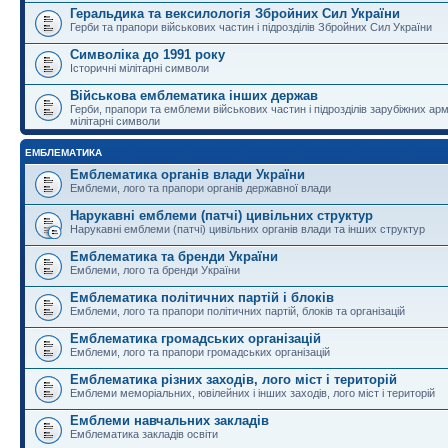
Геральдика та вексилологія Збройних Сил України
Герби та прапори військових частин і підрозділів Збройних Сил України
Символіка до 1991 року
Історичні мілітарні символи
Військова емблематика інших держав
Герби, прапори та емблеми військових частин і підрозділів зарубіжних армі
мілітарні символи
ЕМБЛЕМАТИКА
Емблематика органів влади України
Емблеми, лого та прапори органів державної влади
Нарукавні емблеми (патчі) цивільних структур
Нарукавні емблеми (патчі) цивільних органів влади та інших структур
Емблематика та бренди України
Емблеми, лого та бренди України
Емблематика політичних партій і блоків
Емблеми, лого та прапори політичних партій, блоків та організацій
Емблематика громадських організацій
Емблеми, лого та прапори громадських організацій
Емблематика різних заходів, лого міст і територій
Емблеми меморіальних, ювілейних і інших заходів, лого міст і територій
Емблеми навчальних закладів
Емблематика закладів освіти