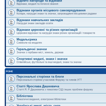
Відомчі нагороди та відзнаки
Відзнаки, медалі та почесні звання
Відзнаки органів місцевого самоврядування
Колари, нагрудні знаки та значки, запроваджені місцевими радами
Відзнаки навчальних закладів
Нагрудні знаки закладів освіти
Відзнаки церковні та різних організацій
Церковні відзнаки та нагрудні знаки різних організацій і товариств
Медальєрика
Символи на медалях
Геральдичні значки
Значки з гербами міст, земель, держав
Спортивні медалі, знаки і значки
Олімпійські, футбольні та інші медалі, знаки та значки
РІЗНЕ
Персональні сторінки та блоги
Персональні сторінки учасників Форуму та членів УГТ
Статті Ярослава Дашкевича
Статті Я. Р. Дашкевича з тематики СІД і інших проблем форуму
Бібліотека
Тематичні видання, електронні бібліотеки
Українські землі, міста, села