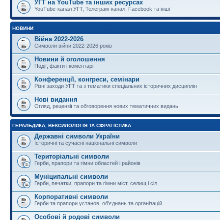
УГТ на YouTube та інших ресурсах
YouTube-канал УГТ, Телеграм-канал, Facebook та інші
НОВИНИ
Війна 2022-2026
Символи війни 2022-2026 років
Новини й оголошення
Події, факти і коментарі
Конференції, конгреси, семінари
Різні заходи УГТ та з тематики спеціальних історичних дисциплін
Нові видання
Огляд, рецензії та обговорення нових тематичних видань
ГЕРАЛЬДИКА, ВЕКСИЛОЛОГІЯ ТА СФРАГІСТИКА
Державні символи України
Історичні та сучасні національні символи
Територіальні символи
Герби, прапори та гімни областей і районів
Муніципальні символи
Герби, печатки, прапори та гімни міст, селищ і сіл
Корпоративні символи
Герби та прапори установ, об'єднань та організацій
Особові й родові символи