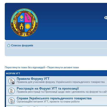
Ф
Список форумів
Переглянути теми без відповідей
•
Переглянути активні теми
ФОРУМ УГТ
Правила Форуму УГТ
Правила для учасників форуму Українського геральдичного товариства
Реєстрація на Форумі УГТ та пропозиції
Правила реєстрації та Пропозиції щодо змін і доповнень на форумі та сай
Справи Українського геральдичного товариства
Організаційні питання УГТ, проекти та плани роботи