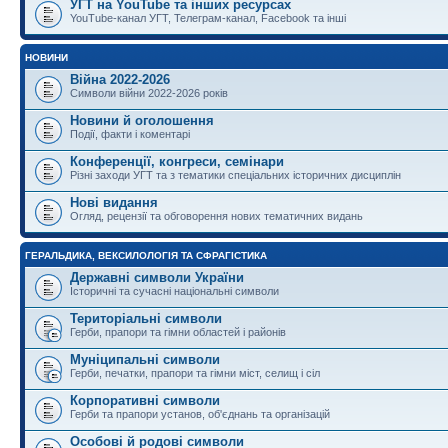
УГТ на YouTube та інших ресурсах
YouTube-канал УГТ, Телеграм-канал, Facebook та інші
НОВИНИ
Війна 2022-2026
Символи війни 2022-2026 років
Новини й оголошення
Події, факти і коментарі
Конференції, конгреси, семінари
Різні заходи УГТ та з тематики спеціальних історичних дисциплін
Нові видання
Огляд, рецензії та обговорення нових тематичних видань
ГЕРАЛЬДИКА, ВЕКСИЛОЛОГІЯ ТА СФРАГІСТИКА
Державні символи України
Історичні та сучасні національні символи
Територіальні символи
Герби, прапори та гімни областей і районів
Муніципальні символи
Герби, печатки, прапори та гімни міст, селищ і сіл
Корпоративні символи
Герби та прапори установ, об'єднань та організацій
Особові й родові символи