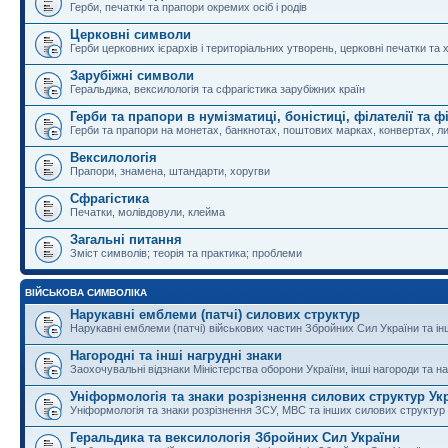
Герби, печатки та прапори окремих осіб і родів
Церковні символи
Герби церковних ієрархів і територіальних утворень, церковні печатки та 
Зарубіжні символи
Геральдика, вексилологія та сфрагістика зарубіжних країн
Герби та прапори в нумізматиці, боністиці, філателії та ф
Герби та прапори на монетах, банкнотах, поштових марках, конвертах, ли
Вексилологія
Прапори, знамена, штандарти, хоругви
Сфрагістика
Печатки, молівдовули, клейма
Загальні питання
Зміст символів; теорія та практика; проблеми
ВІЙСЬКОВА СИМВОЛІКА
Нарукавні емблеми (патчі) силових структур
Нарукавні емблеми (патчі) військових частин Збройних Сил України та і
Нагородні та інші нагрудні знаки
Заохочувальні відзнаки Міністерства оборони України, інші нагороди та на
Уніформологія та знаки розрізнення силових структур Ук
Уніформологія та знаки розрізнення ЗСУ, МВС та інших силових структур
Геральдика та вексилологія Збройних Сил України