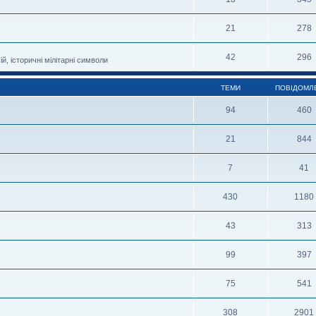
21
278
42
296
й, історичні мілітарні символи
ТЕМИ
ПОВІДОМЛ
94
460
21
844
7
41
430
1180
43
313
99
397
75
541
308
2901