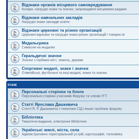
Відзнаки органів місцевого самоврядування
Колари, нагрудні знаки та значки, запроваджені місцевими радами
Відзнаки навчальних закладів
Нагрудні знаки закладів освіти
Відзнаки церковні та різних організацій
Церковні відзнаки та нагрудні знаки різних організацій і товариств
Медальєрика
Символи на медалях
Геральдичні значки
Значки з гербами міст, земель, держав
Спортивні медалі, знаки і значки
Олімпійські, футбольні та інші медалі, знаки та значки
РІЗНЕ
Персональні сторінки та блоги
Персональні сторінки учасників Форуму та членів УГТ
Статті Ярослава Дашкевича
Статті Я. Р. Дашкевича з тематики СІД і інших проблем форуму
Бібліотека
Тематичні видання, електронні бібліотеки
Українські землі, міста, села
Адміністративно-територіальний устрій, картографія, топоніміка