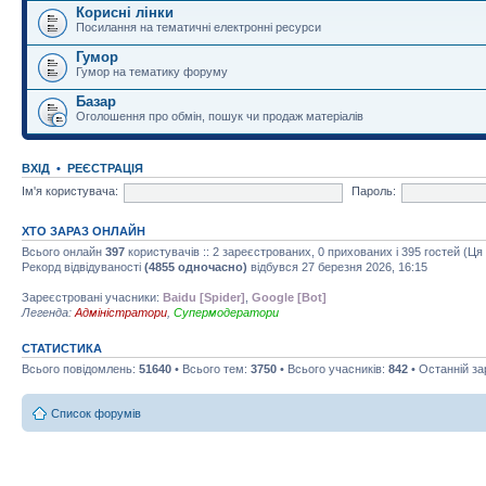
Корисні лінки
Посилання на тематичні електронні ресурси
Гумор
Гумор на тематику форуму
Базар
Оголошення про обмін, пошук чи продаж матеріалів
ВХІД
•
РЕЄСТРАЦІЯ
Ім'я користувача:
Пароль:
ХТО ЗАРАЗ ОНЛАЙН
Всього онлайн
397
користувачів :: 2 зареєстрованих, 0 прихованих і 395 гостей (Ц
Рекорд відвідуваності
(4855 одночасно)
відбувся 27 березня 2026, 16:15
Зареєстровані учасники:
Baidu [Spider]
,
Google [Bot]
Легенда:
Адміністратори
,
Супермодератори
СТАТИСТИКА
Всього повідомлень:
51640
• Всього тем:
3750
• Всього учасників:
842
• Останній з
Список форумів