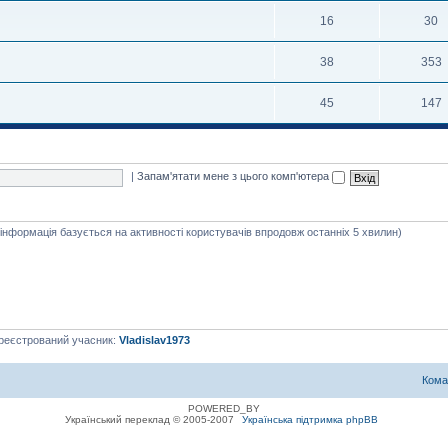
16
30
38
353
45
147
|
Запам'ятати мене з цього комп'ютера
я інформація базується на активності користувачів впродовж останніх 5 хвилин)
ареєстрований учасник:
Vladislav1973
Кома
POWERED_BY
Український переклад © 2005-2007
Українська підтримка phpBB