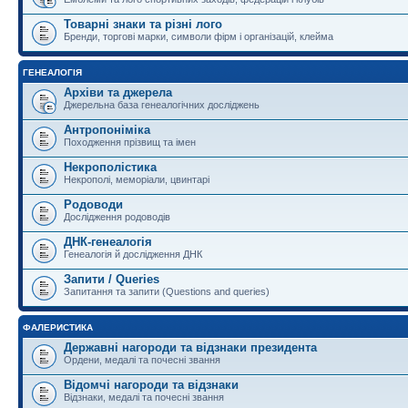
Товарні знаки та різні лого
Бренди, торгові марки, символи фірм і організацій, клейма
ГЕНЕАЛОГІЯ
Архіви та джерела
Джерельна база генеалогічних досліджень
Антропоніміка
Походження прізвищ та імен
Некрополістика
Некрополі, меморіали, цвинтарі
Родоводи
Дослідження родоводів
ДНК-генеалогія
Генеалогія й дослідження ДНК
Запити / Queries
Запитання та запити (Questions and queries)
ФАЛЕРИСТИКА
Державні нагороди та відзнаки президента
Ордени, медалі та почесні звання
Відомчі нагороди та відзнаки
Відзнаки, медалі та почесні звання