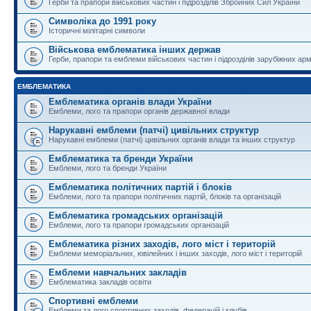
Герби та прапори військових частин і підрозділів Збройних Сил України
Символіка до 1991 року
Історичні мілітарні символи
Військова емблематика інших держав
Герби, прапори та емблеми військових частин і підрозділів зарубіжних армі
ЕМБЛЕМАТИКА
Емблематика органів влади України
Емблеми, лого та прапори органів державної влади
Нарукавні емблеми (патчі) цивільних структур
Нарукавні емблеми (патчі) цивільних органів влади та інших структур
Емблематика та бренди України
Емблеми, лого та бренди України
Емблематика політичних партій і блоків
Емблеми, лого та прапори політичних партій, блоків та організацій
Емблематика громадських організацій
Емблеми, лого та прапори громадських організацій
Емблематика різних заходів, лого міст і територій
Емблеми меморіальних, ювілейних і інших заходів, лого міст і територій
Емблеми навчальних закладів
Емблематика закладів освіти
Спортивні емблеми
Емблеми та лого спортивних заходів, федерацій і клубів