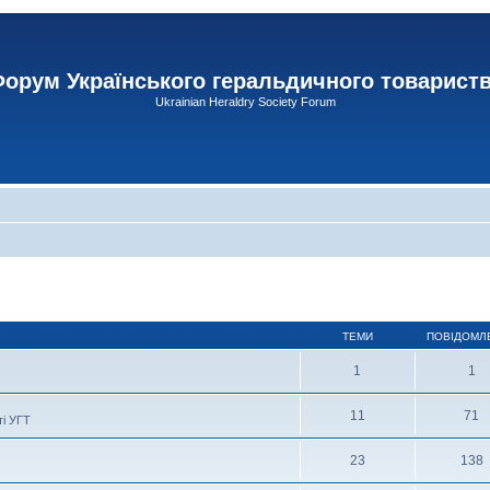
орум Українського геральдичного товарист
Ukrainian Heraldry Society Forum
ТЕМИ
ПОВІДОМЛ
1
1
11
71
ті УГТ
23
138