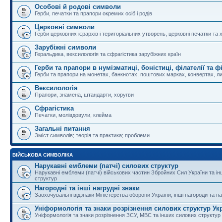
Особові й родові символи
Герби, печатки та прапори окремих осіб і родів
Церковні символи
Герби церковних ієрархів і територіальних утворень, церковні печатки та 
Зарубіжні символи
Геральдика, вексилологія та сфрагістика зарубіжних країн
Герби та прапори в нумізматиці, боністиці, філателії та ф
Герби та прапори на монетах, банкнотах, поштових марках, конвертах, ли
Вексилологія
Прапори, знамена, штандарти, хоругви
Сфрагістика
Печатки, молівдовули, клейма
Загальні питання
Зміст символів; теорія та практика; проблеми
ВІЙСЬКОВА СИМВОЛІКА
Нарукавні емблеми (патчі) силових структур
Нарукавні емблеми (патчі) військових частин Збройних Сил України та і
структур
Нагородні та інші нагрудні знаки
Заохочувальні відзнаки Міністерства оборони України, інші нагороди та на
Уніформологія та знаки розрізнення силових структур Ук
Уніформологія та знаки розрізнення ЗСУ, МВС та інших силових структур