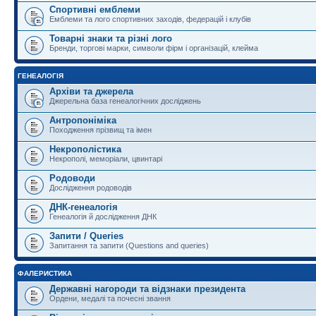
Спортивні емблеми
Емблеми та лого спортивних заходів, федерацій і клубів
Товарні знаки та різні лого
Бренди, торгові марки, символи фірм і організацій, клейма
ГЕНЕАЛОГІЯ
Архіви та джерела
Джерельна база генеалогічних досліджень
Антропоніміка
Походження прізвищ та імен
Некрополістика
Некрополі, меморіали, цвинтарі
Родоводи
Дослідження родоводів
ДНК-генеалогія
Генеалогія й дослідження ДНК
Запити / Queries
Запитання та запити (Questions and queries)
ФАЛЕРИСТИКА
Державні нагороди та відзнаки президента
Ордени, медалі та почесні звання