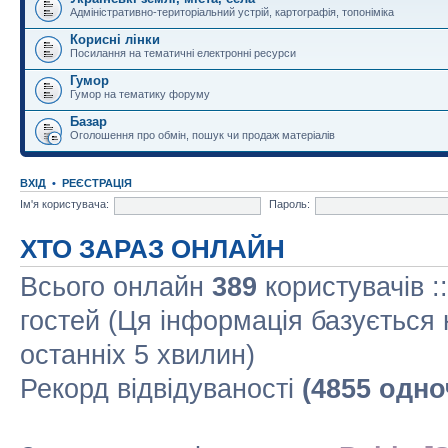
Адміністративно-територіальний устрій, картографія, топоніміка
Корисні лінки
Посилання на тематичні електронні ресурси
Гумор
Гумор на тематику форуму
Базар
Оголошення про обмін, пошук чи продаж матеріалів
ВХІД
•
РЕЄСТРАЦІЯ
Ім'я користувача:
Пароль:
ХТО ЗАРАЗ ОНЛАЙН
Всього онлайн
389
користувачів :
гостей (Ця інформація базується 
останніх 5 хвилин)
Рекорд відвідуваності
(4855 одно