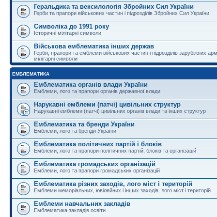
Геральдика та вексилологія Збройних Сил України
Герби та прапори військових частин і підрозділів Збройних Сил України
Символіка до 1991 року
Історичні мілітарні символи
Військова емблематика інших держав
Герби, прапори та емблеми військових частин і підрозділів зарубіжних армі
мілітарні символи
ЕМБЛЕМАТИКА
Емблематика органів влади України
Емблеми, лого та прапори органів державної влади
Нарукавні емблеми (патчі) цивільних структур
Нарукавні емблеми (патчі) цивільних органів влади та інших структур
Емблематика та бренди України
Емблеми, лого та бренди України
Емблематика політичних партій і блоків
Емблеми, лого та прапори політичних партій, блоків та організацій
Емблематика громадських організацій
Емблеми, лого та прапори громадських організацій
Емблематика різних заходів, лого міст і територій
Емблеми меморіальних, ювілейних і інших заходів, лого міст і територій
Емблеми навчальних закладів
Емблематика закладів освіти