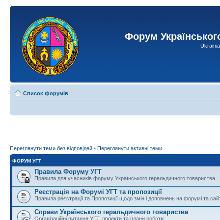
Форум Українськог
Ukraini
Список форумів
Переглянути теми без відповідей
•
Переглянути активні теми
ФОРУМ УГТ
Правила Форуму УГТ
Правила для учасників форуму Українського геральдичного товариства
Реєстрація на Форумі УГТ та пропозиції
Правила реєстрації та Пропозиції щодо змін і доповнень на форумі та сай
Справи Українського геральдичного товариства
Організаційні питання УГТ, проекти та плани роботи