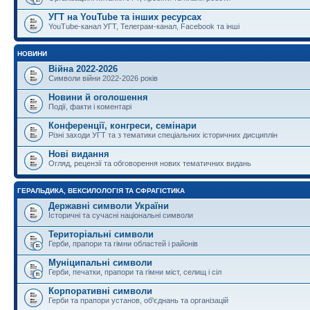
УГТ на YouTube та інших ресурсах
YouTube-канал УГТ, Телеграм-канал, Facebook та інші
НОВИНИ
Війна 2022-2026
Символи війни 2022-2026 років
Новини й оголошення
Події, факти і коментарі
Конференції, конгреси, семінари
Різні заходи УГТ та з тематики спеціальних історичних дисциплін
Нові видання
Огляд, рецензії та обговорення нових тематичних видань
ГЕРАЛЬДИКА, ВЕКСИЛОЛОГІЯ ТА СФРАГІСТИКА
Державні символи України
Історичні та сучасні національні символи
Територіальні символи
Герби, прапори та гімни областей і районів
Муніципальні символи
Герби, печатки, прапори та гімни міст, селищ і сіл
Корпоративні символи
Герби та прапори установ, об'єднань та організацій