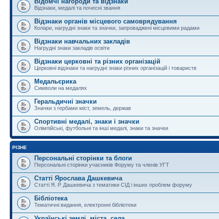
Відомчі нагороди та відзнаки
Відзнаки, медалі та почесні звання
Відзнаки органів місцевого самоврядування
Колари, нагрудні знаки та значки, запроваджені місцевими радами
Відзнаки навчальних закладів
Нагрудні знаки закладів освіти
Відзнаки церковні та різних організацій
Церковні відзнаки та нагрудні знаки різних організацій і товариств
Медальєрика
Символи на медалях
Геральдичні значки
Значки з гербами міст, земель, держав
Спортивні медалі, знаки і значки
Олімпійські, футбольні та інші медалі, знаки та значки
РІЗНЕ
Персональні сторінки та блоги
Персональні сторінки учасників Форуму та членів УГТ
Статті Ярослава Дашкевича
Статті Я. Р. Дашкевича з тематики СІД і інших проблем форуму
Бібліотека
Тематичні видання, електронні бібліотеки
Українські землі, міста, села