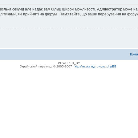
екілька секунд але надає вам більш широкі можливості. Адміністратор може н
олітиками, які прийняті на форумі. Пам'ятайте, що ваше перебування на форум
Кома
POWERED_BY
Український переклад © 2005-2007
Українська підтримка phpBB