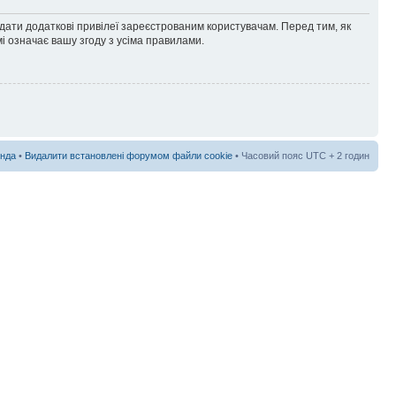
адати додаткові привілеї зареєстрованим користувачам. Перед тим, як
і означає вашу згоду з усіма правилами.
нда
•
Видалити встановлені форумом файли cookie
• Часовий пояс UTC + 2 годин