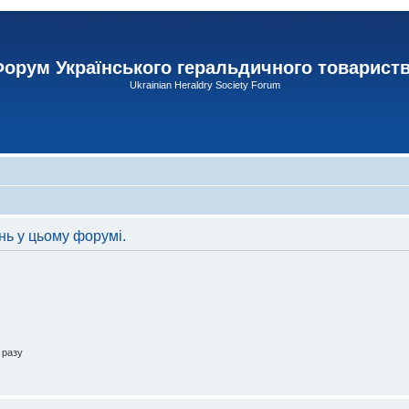
орум Українського геральдичного товарист
Ukrainian Heraldry Society Forum
нь у цьому форумі.
 разу