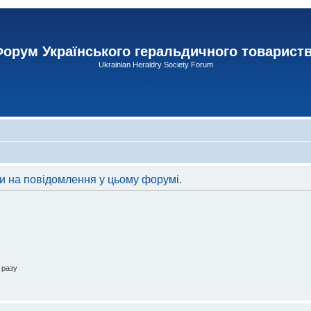
орум Українського геральдичного товарист
Ukrainian Heraldry Society Forum
ти на повідомлення у цьому форумі.
 разу