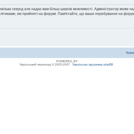
екілька секунд але надає вам більш широкі можливості. Адміністратор може н
олітиками, які прийняті на форумі. Пам'ятайте, що ваше перебування на форум
Кома
POWERED_BY
Український переклад © 2005-2007
Українська підтримка phpBB