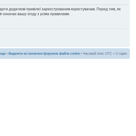
адати додаткові привілеї зареєстрованим користувачам. Перед тим, як
і означає вашу згоду з усіма правилами.
нда
•
Видалити встановлені форумом файли cookie
• Часовий пояс UTC + 2 годин