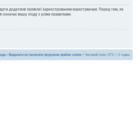
адати додаткові привілеї зареєстрованим користувачам. Перед тим, як
і означає вашу згоду з усіма правилами.
нда
•
Видалити встановлені форумом файли cookie
• Часовий пояс UTC + 2 годин