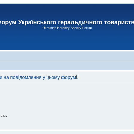
орум Українського геральдичного товарист
Ukrainian Heraldry Society Forum
ти на повідомлення у цьому форумі.
 разу