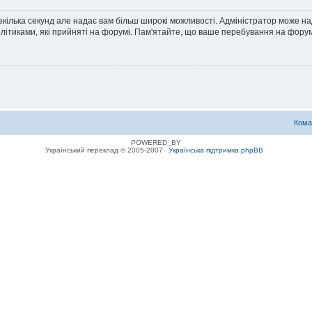
екілька секунд але надає вам більш широкі можливості. Адміністратор може н
олітиками, які прийняті на форумі. Пам'ятайте, що ваше перебування на форум
Кома
POWERED_BY
Український переклад © 2005-2007
Українська підтримка phpBB