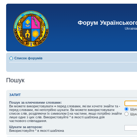
Форум Українськог
Ukraini
Список форумів
Пошук
ЗАПИТ
Пошук за ключовими словами:
Ви можете використовувати
+
перед словами, які ви хочете знайти та
-
Шука
перед словами, які непотрібно шукати. Ви можете використовувати
список слів, розділяючи їх символом
|
на частини, якщо потрібно знайти
Шука
лише одне з цих слів. Використовуйте * в якості шаблона для
часткового співпадання.
Шукати за автором:
Використовуйте * в якості шаблона