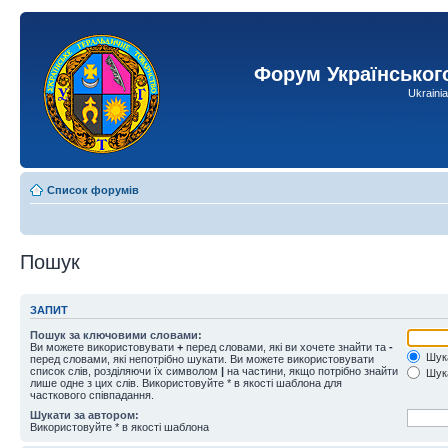
Форум Українськог
Ukraini
Список форумів
Пошук
ЗАПИТ
Пошук за ключовими словами:
Ви можете використовувати
+
перед словами, які ви хочете знайти та
-
Шука
перед словами, які непотрібно шукати. Ви можете використовувати
список слів, розділяючи їх символом
|
на частини, якщо потрібно знайти
Шука
лише одне з цих слів. Використовуйте * в якості шаблона для
часткового співпадання.
Шукати за автором:
Використовуйте * в якості шаблона