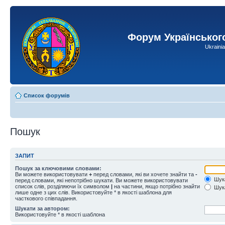
Форум Українськог
Ukraini
Список форумів
Пошук
ЗАПИТ
Пошук за ключовими словами:
Ви можете використовувати
+
перед словами, які ви хочете знайти та
-
Шука
перед словами, які непотрібно шукати. Ви можете використовувати
список слів, розділяючи їх символом
|
на частини, якщо потрібно знайти
Шука
лише одне з цих слів. Використовуйте * в якості шаблона для
часткового співпадання.
Шукати за автором:
Використовуйте * в якості шаблона