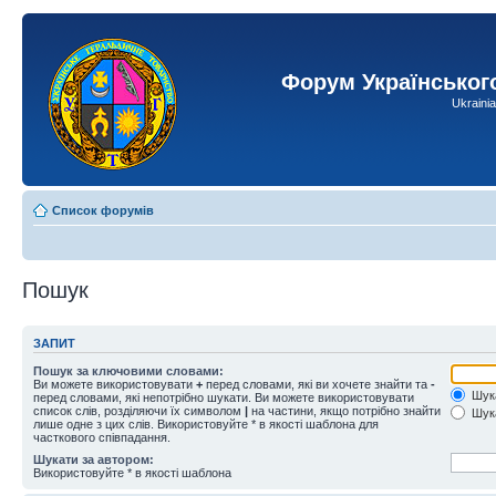
Форум Українськог
Ukraini
Список форумів
Пошук
ЗАПИТ
Пошук за ключовими словами:
Ви можете використовувати
+
перед словами, які ви хочете знайти та
-
Шука
перед словами, які непотрібно шукати. Ви можете використовувати
список слів, розділяючи їх символом
|
на частини, якщо потрібно знайти
Шука
лише одне з цих слів. Використовуйте * в якості шаблона для
часткового співпадання.
Шукати за автором:
Використовуйте * в якості шаблона