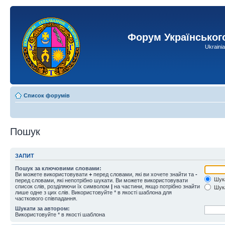
Форум Українськог
Ukraini
Список форумів
Пошук
ЗАПИТ
Пошук за ключовими словами:
Ви можете використовувати
+
перед словами, які ви хочете знайти та
-
Шука
перед словами, які непотрібно шукати. Ви можете використовувати
список слів, розділяючи їх символом
|
на частини, якщо потрібно знайти
Шука
лише одне з цих слів. Використовуйте * в якості шаблона для
часткового співпадання.
Шукати за автором:
Використовуйте * в якості шаблона