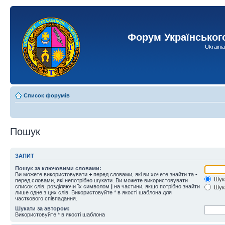
Форум Українськог
Ukraini
Список форумів
Пошук
ЗАПИТ
Пошук за ключовими словами:
Ви можете використовувати
+
перед словами, які ви хочете знайти та
-
Шука
перед словами, які непотрібно шукати. Ви можете використовувати
список слів, розділяючи їх символом
|
на частини, якщо потрібно знайти
Шука
лише одне з цих слів. Використовуйте * в якості шаблона для
часткового співпадання.
Шукати за автором:
Використовуйте * в якості шаблона