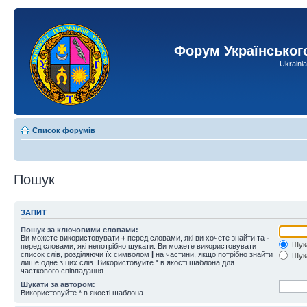
Форум Українськог
Ukraini
Список форумів
Пошук
ЗАПИТ
Пошук за ключовими словами:
Ви можете використовувати
+
перед словами, які ви хочете знайти та
-
Шука
перед словами, які непотрібно шукати. Ви можете використовувати
список слів, розділяючи їх символом
|
на частини, якщо потрібно знайти
Шука
лише одне з цих слів. Використовуйте * в якості шаблона для
часткового співпадання.
Шукати за автором:
Використовуйте * в якості шаблона