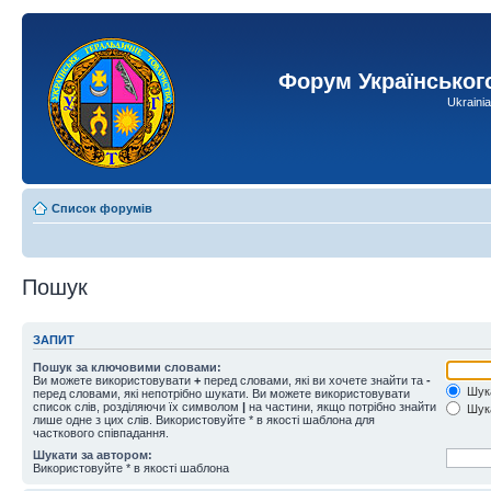
Форум Українськог
Ukraini
Список форумів
Пошук
ЗАПИТ
Пошук за ключовими словами:
Ви можете використовувати
+
перед словами, які ви хочете знайти та
-
Шука
перед словами, які непотрібно шукати. Ви можете використовувати
список слів, розділяючи їх символом
|
на частини, якщо потрібно знайти
Шука
лише одне з цих слів. Використовуйте * в якості шаблона для
часткового співпадання.
Шукати за автором:
Використовуйте * в якості шаблона