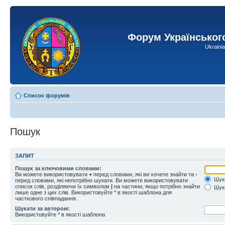
Форум Українськог
Ukraini
Список форумів
Пошук
ЗАПИТ
Пошук за ключовими словами:
Ви можете використовувати
+
перед словами, які ви хочете знайти та
-
Шука
перед словами, які непотрібно шукати. Ви можете використовувати
список слів, розділяючи їх символом
|
на частини, якщо потрібно знайти
Шука
лише одне з цих слів. Використовуйте * в якості шаблона для
часткового співпадання.
Шукати за автором:
Використовуйте * в якості шаблона