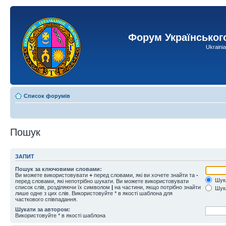
Форум Українськог
Ukraini
Список форумів
Пошук
ЗАПИТ
Пошук за ключовими словами:
Ви можете використовувати
+
перед словами, які ви хочете знайти та
-
Шука
перед словами, які непотрібно шукати. Ви можете використовувати
список слів, розділяючи їх символом
|
на частини, якщо потрібно знайти
Шука
лише одне з цих слів. Використовуйте * в якості шаблона для
часткового співпадання.
Шукати за автором:
Використовуйте * в якості шаблона