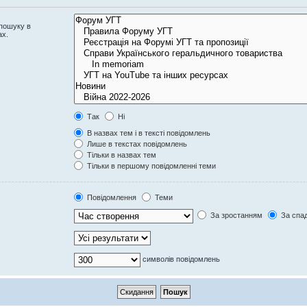
 пошуку в
ах.
Так
Ні
В назвах тем і в тексті повідомлень
Лише в текстах повідомлень
Тільки в назвах тем
Тільки в першому повідомленні теми
Повідомлення
Теми
За зростанням
За спа
символів повідомлень