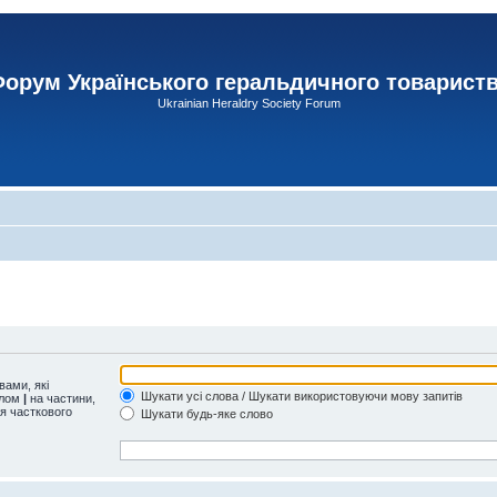
орум Українського геральдичного товарист
Ukrainian Heraldry Society Forum
ами, які
Шукати усі слова / Шукати використовуючи мову запитів
олом
|
на частини,
ля часткового
Шукати будь-яке слово