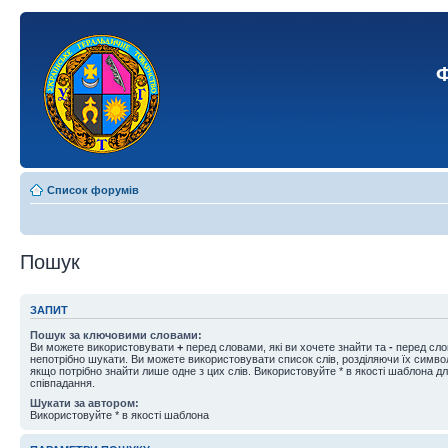
Ф
Список форумів
Пошук
ЗАПИТ
Пошук за ключовими словами:
Ви можете використовувати
+
перед словами, які ви хочете знайти та
-
перед слов
непотрібно шукати. Ви можете використовувати список слів, розділяючи їх симв
якщо потрібно знайти лише одне з цих слів. Використовуйте * в якості шаблона д
співпадання.
Шукати за автором:
Використовуйте * в якості шаблона