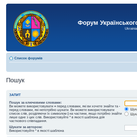
Форум Українськог
Ukraini
Список форумів
Пошук
ЗАПИТ
Пошук за ключовими словами:
Ви можете використовувати
+
перед словами, які ви хочете знайти та
-
Шука
перед словами, які непотрібно шукати. Ви можете використовувати
список слів, розділяючи їх символом
|
на частини, якщо потрібно знайти
Шука
лише одне з цих слів. Використовуйте * в якості шаблона для
часткового співпадання.
Шукати за автором:
Використовуйте * в якості шаблона