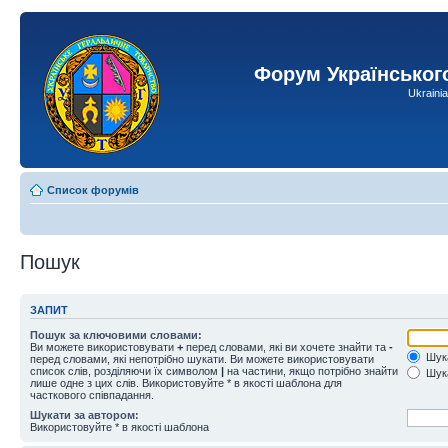
Форум Українськог
Ukraini
Список форумів
Пошук
ЗАПИТ
Пошук за ключовими словами:
Ви можете використовувати
+
перед словами, які ви хочете знайти та
-
Шука
перед словами, які непотрібно шукати. Ви можете використовувати
список слів, розділяючи їх символом
|
на частини, якщо потрібно знайти
Шука
лише одне з цих слів. Використовуйте * в якості шаблона для
часткового співпадання.
Шукати за автором:
Використовуйте * в якості шаблона