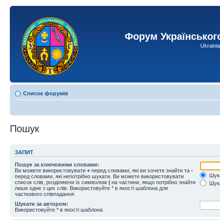
Форум Українськог
Ukraini
Список форумів
Пошук
ЗАПИТ
Пошук за ключовими словами:
Ви можете використовувати
+
перед словами, які ви хочете знайти та
-
Шука
перед словами, які непотрібно шукати. Ви можете використовувати
список слів, розділяючи їх символом
|
на частини, якщо потрібно знайти
Шука
лише одне з цих слів. Використовуйте * в якості шаблона для
часткового співпадання.
Шукати за автором:
Використовуйте * в якості шаблона