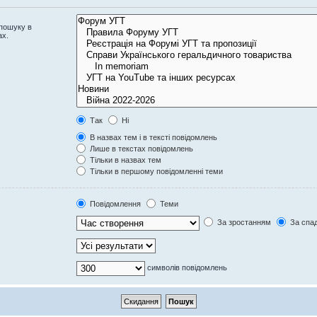
 пошуку в
ах.
Так
Ні
В назвах тем і в тексті повідомлень
Лише в текстах повідомлень
Тільки в назвах тем
Тільки в першому повідомленні теми
Повідомлення
Теми
За зростанням
За спа
символів повідомлень