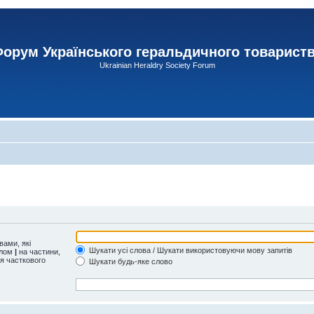
орум Українського геральдичного товарист
Ukrainian Heraldry Society Forum
ами, які
Шукати усі слова / Шукати використовуючи мову запитів
олом
|
на частини,
ля часткового
Шукати будь-яке слово