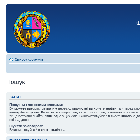
Ф
Список форумів
Пошук
ЗАПИТ
Пошук за ключовими словами:
Ви можете використовувати
+
перед словами, які ви хочете знайти та
-
перед слов
непотрібно шукати. Ви можете використовувати список слів, розділяючи їх симв
якщо потрібно знайти лише одне з цих слів. Використовуйте * в якості шаблона д
співпадання.
Шукати за автором:
Використовуйте * в якості шаблона