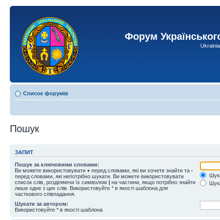
Форум Українськог
Ukraini
Список форумів
Пошук
ЗАПИТ
Пошук за ключовими словами:
Ви можете використовувати
+
перед словами, які ви хочете знайти та
-
Шука
перед словами, які непотрібно шукати. Ви можете використовувати
список слів, розділяючи їх символом
|
на частини, якщо потрібно знайти
Шука
лише одне з цих слів. Використовуйте * в якості шаблона для
часткового співпадання.
Шукати за автором:
Використовуйте * в якості шаблона