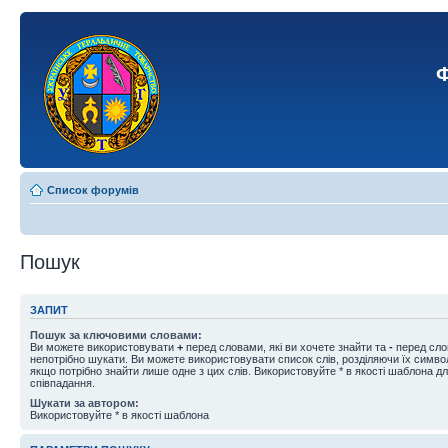
Ф
Список форумів
Пошук
ЗАПИТ
Пошук за ключовими словами:
Ви можете використовувати
+
перед словами, які ви хочете знайти та
-
перед слов
непотрібно шукати. Ви можете використовувати список слів, розділяючи їх симв
якщо потрібно знайти лише одне з цих слів. Використовуйте * в якості шаблона д
співпадання.
Шукати за автором:
Використовуйте * в якості шаблона