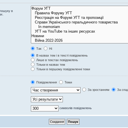
 пошуку в
ах.
Так
Ні
В назвах тем і в тексті повідомлень
Лише в текстах повідомлень
Тільки в назвах тем
Тільки в першому повідомленні теми
Повідомлення
Теми
За зростанням
За спа
символів повідомлень