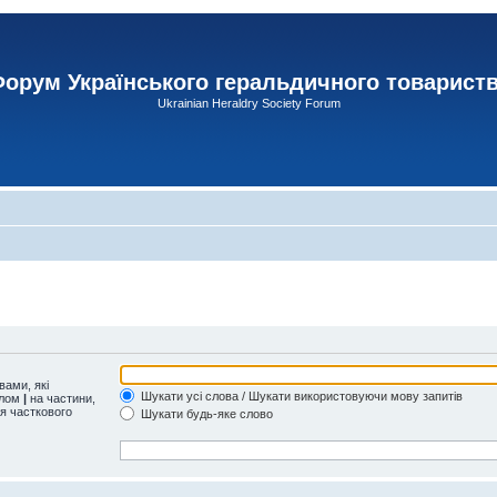
орум Українського геральдичного товарист
Ukrainian Heraldry Society Forum
ами, які
Шукати усі слова / Шукати використовуючи мову запитів
олом
|
на частини,
ля часткового
Шукати будь-яке слово