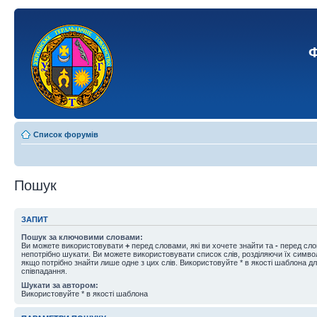
Ф
Список форумів
Пошук
ЗАПИТ
Пошук за ключовими словами:
Ви можете використовувати
+
перед словами, які ви хочете знайти та
-
перед слов
непотрібно шукати. Ви можете використовувати список слів, розділяючи їх симв
якщо потрібно знайти лише одне з цих слів. Використовуйте * в якості шаблона д
співпадання.
Шукати за автором:
Використовуйте * в якості шаблона