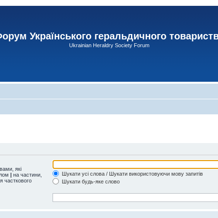
орум Українського геральдичного товарист
Ukrainian Heraldry Society Forum
ами, які
Шукати усі слова / Шукати використовуючи мову запитів
олом
|
на частини,
ля часткового
Шукати будь-яке слово