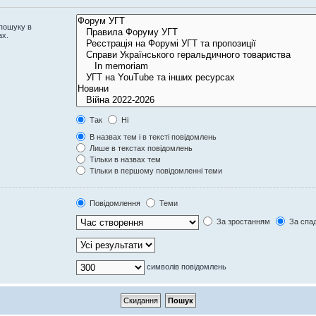
 пошуку в
ах.
Так
Ні
В назвах тем і в тексті повідомлень
Лише в текстах повідомлень
Тільки в назвах тем
Тільки в першому повідомленні теми
Повідомлення
Теми
За зростанням
За спа
символів повідомлень